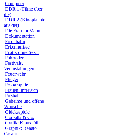
Computer
DDR 1 (Filme über
die)
DDR 2 (Kinoplakate
aus der)
Die Frau im Mann
Dokumentation
Eisenbahn
Erkenntnisse
Erotik ohne Sex ?
Fahrräder
Festivals,
Veranstaltungen
Feuerwehr
Flieger
Fotographie
Frauen unter sich
Fußball
Geheime und offene
Wünsche
Glücksspiele
Godzilla & Co.
Grafik: Klaus Dill
Graphik: Renato
Casaro