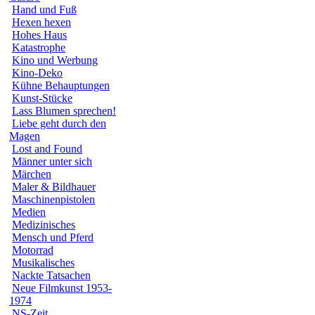
Hand und Fuß
Hexen hexen
Hohes Haus
Katastrophe
Kino und Werbung
Kino-Deko
Kühne Behauptungen
Kunst-Stücke
Lass Blumen sprechen!
Liebe geht durch den
Magen
Lost and Found
Männer unter sich
Märchen
Maler & Bildhauer
Maschinenpistolen
Medien
Medizinisches
Mensch und Pferd
Motorrad
Musikalisches
Nackte Tatsachen
Neue Filmkunst 1953-
1974
NS-Zeit