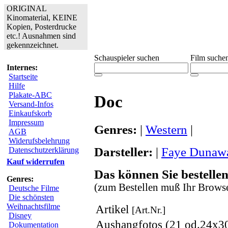
ORIGINAL
Kinomaterial, KEINE
Kopien, Posterdrucke
etc.! Ausnahmen sind
gekennzeichnet.
Schauspieler suchen
Film suche
Internes:
Startseite
Hilfe
Plakate-ABC
Doc
Versand-Infos
Einkaufskorb
Impressum
Genres:
|
Western
|
AGB
Widerufsbelehrung
Darsteller:
|
Faye Dunaw
Datenschutzerklärung
Kauf widerrufen
Das können Sie bestellen
Genres:
(zum Bestellen muß Ihr Browse
Deutsche Filme
Die schönsten
Weihnachtsfilme
Artikel
[Art.Nr.]
Disney
Aushangfotos (21 od.24x3
Dokumentation