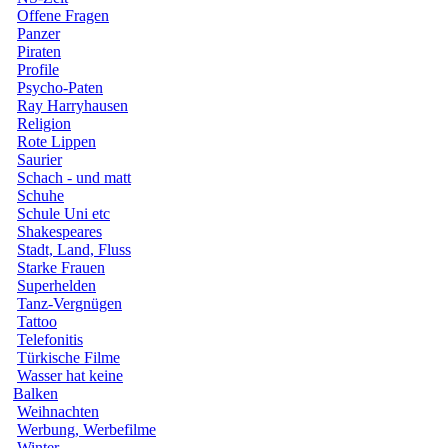
Offene Fragen
Panzer
Piraten
Profile
Psycho-Paten
Ray Harryhausen
Religion
Rote Lippen
Saurier
Schach - und matt
Schuhe
Schule Uni etc
Shakespeares
Stadt, Land, Fluss
Starke Frauen
Superhelden
Tanz-Vergnügen
Tattoo
Telefonitis
Türkische Filme
Wasser hat keine
Balken
Weihnachten
Werbung, Werbefilme
Winter