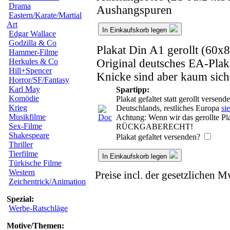
Drama
Aushangspuren
Eastern/Karate/Martial
Art
In Einkaufskorb legen
Edgar Wallace
Godzilla & Co
Plakat Din A1 gerollt (60x
Hammer-Filme
Original deutsches EA-Plaka
Herkules & Co
Hill+Spencer
Knicke sind aber kaum sich
Horror/SF/Fantasy
Karl May
Spartipp:
Komödie
Plakat gefaltet statt gerollt verse
Krieg
Deutschlands, restliches Europa
si
Musikfilme
Achtung: Wenn wir das gerollte Pla
Sex-Filme
RÜCKGABERECHT!
Shakespeare
Plakat gefaltet versenden?
Thriller
Tierfilme
In Einkaufskorb legen
Türkische Filme
Western
Preise incl. der gesetzlichen M
Zeichentrick/Animation
Spezial:
Werbe-Ratschläge
Motive/Themen: