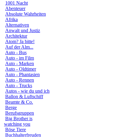
1001 Nacht
Abenteuer
Absolute Wahrheiten
Afrika
Alternativen
Anwalt und Justiz
Architektur
Atom? Ja bitte!
Auf der Alm...
Auto - Bus
Auto - im Film
Auto - Marken
Auto - Oldtimer
Auto - Phantasien
Auto - Rennen
Auto - Trucks
Autos - wie du und ich
Ballon & Luftschiff
Beamte & Co.
Berge
Berufsgruppen
Big Brother is
watching you
Böse Tiere
Buchhalterfreuden