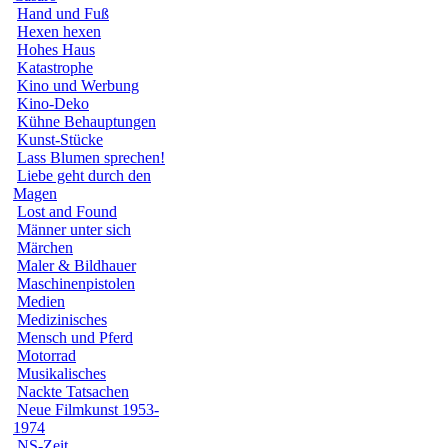
Hand und Fuß
Hexen hexen
Hohes Haus
Katastrophe
Kino und Werbung
Kino-Deko
Kühne Behauptungen
Kunst-Stücke
Lass Blumen sprechen!
Liebe geht durch den
Magen
Lost and Found
Männer unter sich
Märchen
Maler & Bildhauer
Maschinenpistolen
Medien
Medizinisches
Mensch und Pferd
Motorrad
Musikalisches
Nackte Tatsachen
Neue Filmkunst 1953-
1974
NS-Zeit