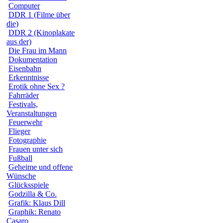
Computer
DDR 1 (Filme über
die)
DDR 2 (Kinoplakate
aus der)
Die Frau im Mann
Dokumentation
Eisenbahn
Erkenntnisse
Erotik ohne Sex ?
Fahrräder
Festivals,
Veranstaltungen
Feuerwehr
Flieger
Fotographie
Frauen unter sich
Fußball
Geheime und offene
Wünsche
Glücksspiele
Godzilla & Co.
Grafik: Klaus Dill
Graphik: Renato
Casaro