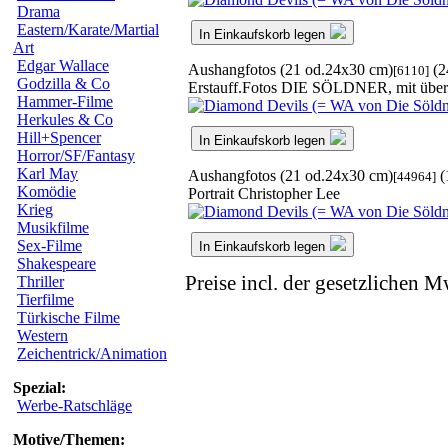
Drama
Eastern/Karate/Martial
In Einkaufskorb legen
Art
Edgar Wallace
Aushangfotos (21 od.24x30 cm)
(2
[6110]
Godzilla & Co
Erstauff.Fotos DIE SÖLDNER, mit überk
Hammer-Filme
Herkules & Co
Hill+Spencer
In Einkaufskorb legen
Horror/SF/Fantasy
Karl May
Aushangfotos (21 od.24x30 cm)
(
[44964]
Komödie
Portrait Christopher Lee
Krieg
Musikfilme
Sex-Filme
In Einkaufskorb legen
Shakespeare
Preise incl. der gesetzlichen M
Thriller
Tierfilme
Türkische Filme
Western
Zeichentrick/Animation
Spezial:
Werbe-Ratschläge
Motive/Themen: