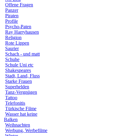
Offene Fragen
Panzer
Piraten
Profile
Psycho-Paten
Ray Harryhausen
Religion
Rote Lippen
Saurier
Schach - und matt
Schuhe
Schule Uni etc
Shakespeares
Stadt, Land, Fluss
Starke Frauen
Superhelden
Tanz-Vergnügen
Tattoo
Telefonitis
Türkische Filme
Wasser hat keine
Balken
Weihnachten
Werbung, Werbefilme
Winter