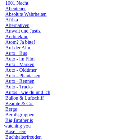
1001 Nacht
Abenteuer
Absolute Wahrheiten
Afrika
Alternativen
Anwalt und Justiz
Architektur
Atom? Ja bitte!
Auf der Alm...
Auto - Bus
Auto - im Film
Auto - Marken
Auto - Oldtimer
Auto - Phantasien
Auto - Rennen
Auto - Trucks
Autos - wie du und ich
Ballon & Luftschiff
Beamte & Co.
Berge
Berufsgruppen
Big Brother is
watching you
Böse Tiere
Buchhalterfreuden