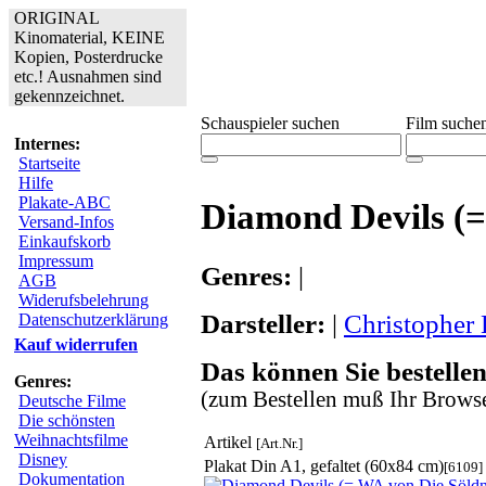
ORIGINAL
Kinomaterial, KEINE
Kopien, Posterdrucke
etc.! Ausnahmen sind
gekennzeichnet.
Schauspieler suchen
Film suche
Internes:
Startseite
Hilfe
Plakate-ABC
Diamond Devils (=
Versand-Infos
Einkaufskorb
Impressum
Genres:
|
AGB
Widerufsbelehrung
Darsteller:
|
Christopher 
Datenschutzerklärung
Kauf widerrufen
Das können Sie bestellen
Genres:
(zum Bestellen muß Ihr Browse
Deutsche Filme
Die schönsten
Weihnachtsfilme
Artikel
[Art.Nr.]
Disney
Plakat Din A1, gefaltet (60x84 cm)
[6109]
Dokumentation