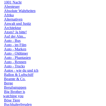
1001 Nacht
Abenteuer
Absolute Wahrheiten
Afrika
Alternativen
Anwalt und Justiz
Architektur
Atom? Ja bitte!
Auf der Alm...
Auto - Bus
Auto - im Film
Auto - Marken
Auto - Oldtimer
Auto - Phantasien
Auto - Rennen
Auto - Trucks
Autos - wie du und ich
Ballon & Luftschiff
Beamte & Co.
Berge
Berufsgruppen
Big Brother is
watching you
Böse Tiere
Buchhalterfreuden