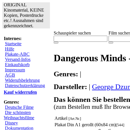
ORIGINAL
Kinomaterial, KEINE
Kopien, Posterdrucke
etc.! Ausnahmen sind
gekennzeichnet.
Schauspieler suchen
Film suche
Internes:
Startseite
Hilfe
Plakate-ABC
Dangerous Minds 
Versand-Infos
Einkaufskorb
Impressum
Genres:
|
AGB
Widerufsbelehrung
Darsteller:
|
George Dzu
Datenschutzerklärung
Kauf widerrufen
Das können Sie bestellen
Genres:
(zum Bestellen muß Ihr Browse
Deutsche Filme
Die schönsten
Weihnachtsfilme
Artikel
[Art.Nr.]
Disney
Plakat Din A1 gerollt (60x84 cm)
[544]
Dokumentation