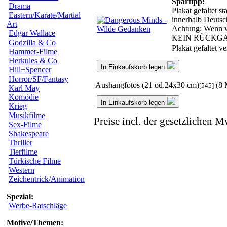
Spartipp:
Drama
Plakat gefaltet s
Eastern/Karate/Martial
innerhalb Deutsc
Art
Achtung: Wenn wir
Edgar Wallace
KEIN RÜCKG
Godzilla & Co
Plakat gefaltet 
Hammer-Filme
Herkules & Co
In Einkaufskorb legen
Hill+Spencer
Horror/SF/Fantasy
Aushangfotos (21 od.24x30 cm)
(8 
[545]
Karl May
Komödie
In Einkaufskorb legen
Krieg
Musikfilme
Preise incl. der gesetzlichen M
Sex-Filme
Shakespeare
Thriller
Tierfilme
Türkische Filme
Western
Zeichentrick/Animation
Spezial:
Werbe-Ratschläge
Motive/Themen: