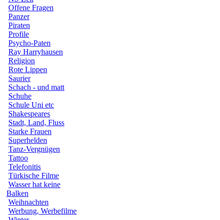
Offene Fragen
Panzer
Piraten
Profile
Psycho-Paten
Ray Harryhausen
Religion
Rote Lippen
Saurier
Schach - und matt
Schuhe
Schule Uni etc
Shakespeares
Stadt, Land, Fluss
Starke Frauen
Superhelden
Tanz-Vergnügen
Tattoo
Telefonitis
Türkische Filme
Wasser hat keine
Balken
Weihnachten
Werbung, Werbefilme
Winter