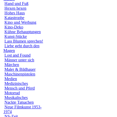
Hand und Fuß
Hexen hexen
Hohes Haus
Katastrophe
Kino und Werbung
Kino-Deko
Kühne Behauptungen
Kunst-Stücke
Lass Blumen sprechen!
Liebe geht durch den
Magen
Lost and Found
Männer unter sich
Märchen
Maler & Bildhauer
Maschinenpistolen
Medien
Medizinisches
Mensch und Pferd
Motorrad
Musikalisches
Nackte Tatsachen
Neue Filmkunst 1953-
1974
NS-Zeit