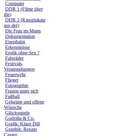
Computer
DDR 1 (Filme über
die)
DDR 2 (Kinoplakate
aus der)
Die Frau im Mann
Dokumentation
Eisenbahn
Erkenntnisse
Erotik ohne Sex ?
Fahrräder
Festivals,
Veranstaltungen
Feuerwehr
Flieger
Fotographie
Frauen unter sich
Fußball
Geheime und offene
Wünsche
Glücksspiele
Godzilla & Co.
Grafik: Klaus Dill
Graphik: Renato
Casaro