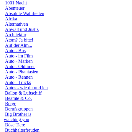
1001 Nacht
Abenteuer
Absolute Wahrheiten
Afrika
Alternativen
Anwalt und Justiz
Architektur
Atom? Ja bitte!
Auf der Alm...
Auto - Bus
Auto - im Film
Auto - Marken
Auto - Oldtimer
Auto - Phantasien
Auto - Rennen
Auto - Trucks
Autos - wie du und ich
Ballon & Luftschiff
Beamte & Co.
Berge
Berufsgruppen
Big Brother is
watching you
Böse Tiere
Buchhalterfreuden