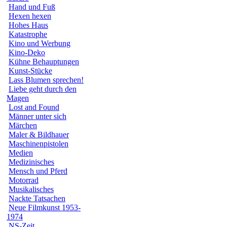
Hand und Fuß
Hexen hexen
Hohes Haus
Katastrophe
Kino und Werbung
Kino-Deko
Kühne Behauptungen
Kunst-Stücke
Lass Blumen sprechen!
Liebe geht durch den
Magen
Lost and Found
Männer unter sich
Märchen
Maler & Bildhauer
Maschinenpistolen
Medien
Medizinisches
Mensch und Pferd
Motorrad
Musikalisches
Nackte Tatsachen
Neue Filmkunst 1953-
1974
NS-Zeit