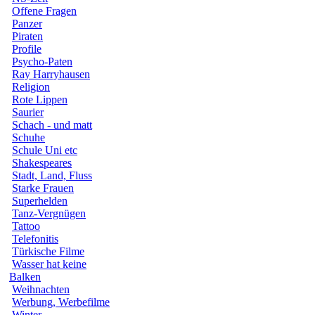
Offene Fragen
Panzer
Piraten
Profile
Psycho-Paten
Ray Harryhausen
Religion
Rote Lippen
Saurier
Schach - und matt
Schuhe
Schule Uni etc
Shakespeares
Stadt, Land, Fluss
Starke Frauen
Superhelden
Tanz-Vergnügen
Tattoo
Telefonitis
Türkische Filme
Wasser hat keine
Balken
Weihnachten
Werbung, Werbefilme
Winter