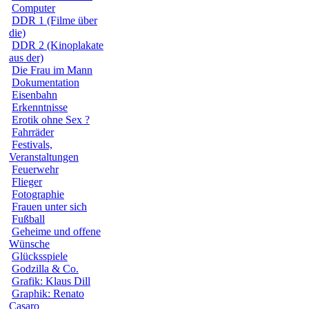
Computer
DDR 1 (Filme über
die)
DDR 2 (Kinoplakate
aus der)
Die Frau im Mann
Dokumentation
Eisenbahn
Erkenntnisse
Erotik ohne Sex ?
Fahrräder
Festivals,
Veranstaltungen
Feuerwehr
Flieger
Fotographie
Frauen unter sich
Fußball
Geheime und offene
Wünsche
Glücksspiele
Godzilla & Co.
Grafik: Klaus Dill
Graphik: Renato
Casaro