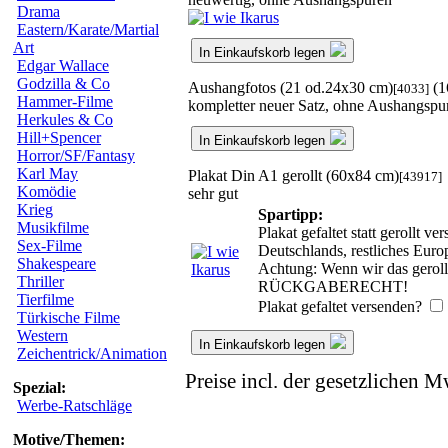
Drama
Eastern/Karate/Martial
Art
In Einkaufskorb legen
Edgar Wallace
Godzilla & Co
Aushangfotos (21 od.24x30 cm)
(1
[4033]
Hammer-Filme
kompletter neuer Satz, ohne Aushangspu
Herkules & Co
Hill+Spencer
In Einkaufskorb legen
Horror/SF/Fantasy
Karl May
Plakat Din A1 gerollt (60x84 cm)
[43917]
Komödie
sehr gut
Krieg
Spartipp:
Musikfilme
Plakat gefaltet statt gerollt 
Sex-Filme
Deutschlands, restliches Eur
Shakespeare
Achtung: Wenn wir das gerollt
Thriller
RÜCKGABERECHT!
Tierfilme
Plakat gefaltet versenden?
Türkische Filme
Western
In Einkaufskorb legen
Zeichentrick/Animation
Preise incl. der gesetzlichen M
Spezial:
Werbe-Ratschläge
Motive/Themen: