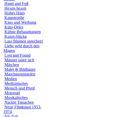
Hand und Fuß
Hexen hexen
Hohes Haus
Katastrophe
Kino und Werbung
Kino-Deko
Kühne Behauptungen
Kunst-Stücke
Lass Blumen sprechen!
Liebe geht durch den
Magen
Lost and Found
Männer unter sich
Märchen
Maler & Bildhauer
Maschinenpistolen
Medien
Medizinisches
Mensch und Pferd
Motorrad
Musikalisches
Nackte Tatsachen
Neue Filmkunst 1953-
1974
NS-Zeit