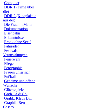
Computer
DDR 1 (Filme über
die)
DDR 2 (Kinoplakate
aus der)
Die Frau im Mann
Dokumentation
Eisenbahn
Erkenntnisse
Erotik ohne Sex ?
Fahrräder
Festivals,
Veranstaltungen
Feuerwehr
Flieger
Fotographie
Frauen unter sich
Fußball
Geheime und offene
Wünsche
Glücksspiele
Godzilla & Co.
Grafik: Klaus Dill
Graphik: Renato
Casaro