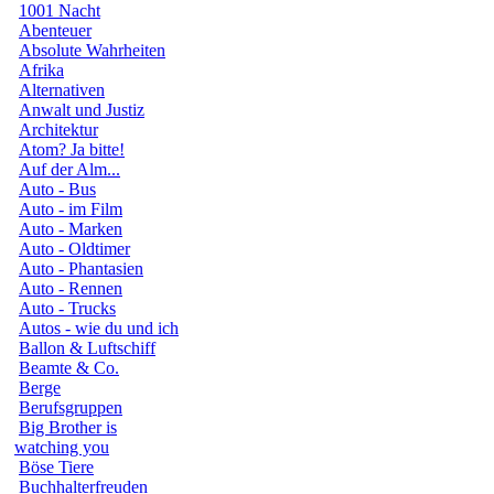
1001 Nacht
Abenteuer
Absolute Wahrheiten
Afrika
Alternativen
Anwalt und Justiz
Architektur
Atom? Ja bitte!
Auf der Alm...
Auto - Bus
Auto - im Film
Auto - Marken
Auto - Oldtimer
Auto - Phantasien
Auto - Rennen
Auto - Trucks
Autos - wie du und ich
Ballon & Luftschiff
Beamte & Co.
Berge
Berufsgruppen
Big Brother is
watching you
Böse Tiere
Buchhalterfreuden