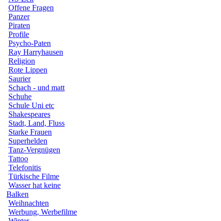
Offene Fragen
Panzer
Piraten
Profile
Psycho-Paten
Ray Harryhausen
Religion
Rote Lippen
Saurier
Schach - und matt
Schuhe
Schule Uni etc
Shakespeares
Stadt, Land, Fluss
Starke Frauen
Superhelden
Tanz-Vergnügen
Tattoo
Telefonitis
Türkische Filme
Wasser hat keine
Balken
Weihnachten
Werbung, Werbefilme
Winter