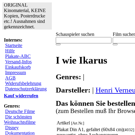
ORIGINAL
Kinomaterial, KEINE
Kopien, Posterdrucke
etc.! Ausnahmen sind
gekennzeichnet.
Schauspieler suchen
Film suche
Internes:
Startseite
Hilfe
Plakate-ABC
I wie Ikarus
Versand-Infos
Einkaufskorb
Impressum
Genres:
|
AGB
Widerufsbelehrung
Darsteller:
|
Henri Verneu
Datenschutzerklärung
Kauf widerrufen
Das können Sie bestellen
Genres:
(zum Bestellen muß Ihr Browse
Deutsche Filme
Die schönsten
Weihnachtsfilme
Artikel
[Art.Nr.]
Disney
Plakat Din A1, gefaltet (60x84 cm)
[4032]
Dokumentation
neuwertig, ohne Aushangspuren