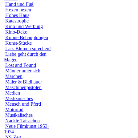
Hand und Fuß
Hexen hexen
Hohes Haus
Katastrophe
Kino und Werbung
Kino-Deko
Kühne Behauptungen
Kunst-Stücke
Lass Blumen sprechen!
Liebe geht durch den
Magen
Lost and Found
Männer unter sich
Märchen
Maler & Bildhauer
Maschinenpistolen
Medien
Medizinisches
Mensch und Pferd
Motorrad
Musikalisches
Nackte Tatsachen
Neue Filmkunst 1953-
1974
NS-Zeit