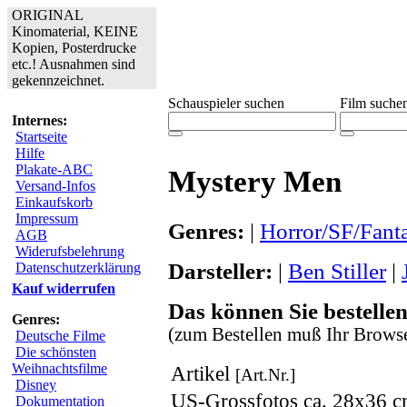
ORIGINAL
Kinomaterial, KEINE
Kopien, Posterdrucke
etc.! Ausnahmen sind
gekennzeichnet.
Schauspieler suchen
Film suche
Internes:
Startseite
Hilfe
Plakate-ABC
Mystery Men
Versand-Infos
Einkaufskorb
Impressum
Genres:
|
Horror/SF/Fant
AGB
Widerufsbelehrung
Darsteller:
|
Ben Stiller
|
Datenschutzerklärung
Kauf widerrufen
Das können Sie bestellen
Genres:
(zum Bestellen muß Ihr Browse
Deutsche Filme
Die schönsten
Weihnachtsfilme
Artikel
[Art.Nr.]
Disney
US-Grossfotos ca. 28x36 
Dokumentation