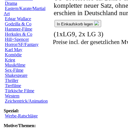
Drama
kompletter neuer Satz, ohn
Eastern/Karate/Martial
erschien in Deutschland n
Art
Edgar Wallace
Godzilla & Co
In Einkaufskorb legen
Hammer-Filme
(1xLG9, 2x LG 3)
Herkules & Co
Hill+Spencer
Preise incl. der gesetzlichen M
Horror/SF/Fantasy
Karl May
Komödie
Krieg
Musikfilme
Sex-Filme
Shakespeare
Thriller
Tierfilme
Türkische Filme
Western
Zeichentrick/Animation
Spezial:
Werbe-Ratschläge
Motive/Themen: