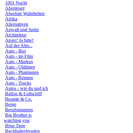
1001 Nacht
Abenteuer
Absolute Wahrheiten
Afrika
Alternativen
Anwalt und Justiz
Architektur
Atom? Ja bitte!
Auf der Alm...
Auto - Bus
Auto - im Film
Auto - Marken
Auto - Oldtimer
Auto - Phantasien
Auto - Rennen
Auto - Trucks
Autos - wie du und ich
Ballon & Luftschiff
Beamte & Co.
Berge
Berufsgruppen
Big Brother is
watching you
Böse Tiere
Buchhalterfreuden