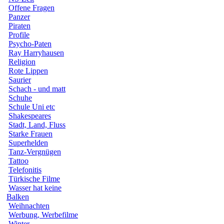
Offene Fragen
Panzer
Piraten
Profile
Psycho-Paten
Ray Harryhausen
Religion
Rote Lippen
Saurier
Schach - und matt
Schuhe
Schule Uni etc
Shakespeares
Stadt, Land, Fluss
Starke Frauen
Superhelden
Tanz-Vergnügen
Tattoo
Telefonitis
Türkische Filme
Wasser hat keine
Balken
Weihnachten
Werbung, Werbefilme
Winter