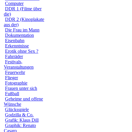
Computer
DDR 1 (Filme über
die)
DDR 2 (Kinoplakate
aus der)
Die Frau im Mann
Dokumentation
Eisenbahn
Erkenntnisse
Erotik ohne Sex ?
Fahrräder
Festivals,
Veranstaltungen
Feuerwehr
Flieger
Fotographie
Frauen unter sich
Fußball
Geheime und offene
Wünsche
Glücksspiele
Godzilla & Co.
Grafik: Klaus Dill
Graphik: Renato
Casaro