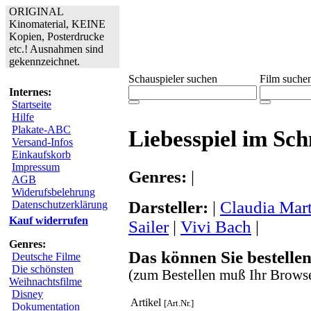
ORIGINAL
Kinomaterial, KEINE
Kopien, Posterdrucke
etc.! Ausnahmen sind
gekennzeichnet.
Schauspieler suchen
Film suche
Internes:
Startseite
Hilfe
Plakate-ABC
Liebesspiel im Sc
Versand-Infos
Einkaufskorb
Impressum
Genres:
|
AGB
Widerufsbelehrung
Darsteller:
|
Claudia Mar
Datenschutzerklärung
Kauf widerrufen
Sailer
|
Vivi Bach
|
Genres:
Das können Sie bestellen
Deutsche Filme
Die schönsten
(zum Bestellen muß Ihr Browse
Weihnachtsfilme
Disney
Artikel
[Art.Nr.]
Dokumentation