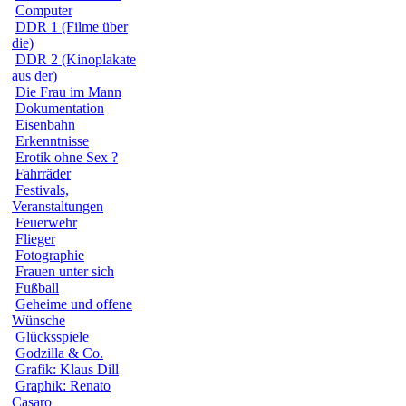
Computer
DDR 1 (Filme über
die)
DDR 2 (Kinoplakate
aus der)
Die Frau im Mann
Dokumentation
Eisenbahn
Erkenntnisse
Erotik ohne Sex ?
Fahrräder
Festivals,
Veranstaltungen
Feuerwehr
Flieger
Fotographie
Frauen unter sich
Fußball
Geheime und offene
Wünsche
Glücksspiele
Godzilla & Co.
Grafik: Klaus Dill
Graphik: Renato
Casaro