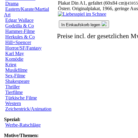
Plakat Din A1, gefaltet (60x84 cm)
[45955
Drama
Österr. Originalplakat, 1966, geringe A
Eastern/Karate/Martial
Art
Edgar Wallace
In Einkaufskorb legen
Godzilla & Co
Hammer-Filme
Preise incl. der gesetzlichen M
Herkules & Co
Hill+Spencer
Horror/SF/Fantasy
Karl May
Komödie
Krieg
Musikfilme
Sex-Filme
Shakespeare
Thriller
Tierfilme
Türkische Filme
Western
Zeichentrick/Animation
Spezial:
Werbe-Ratschläge
Motive/Themen: