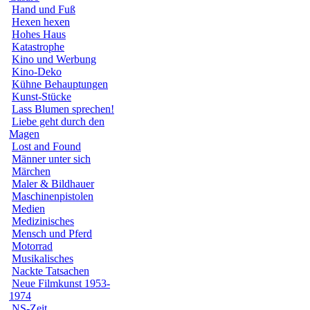
Hand und Fuß
Hexen hexen
Hohes Haus
Katastrophe
Kino und Werbung
Kino-Deko
Kühne Behauptungen
Kunst-Stücke
Lass Blumen sprechen!
Liebe geht durch den
Magen
Lost and Found
Männer unter sich
Märchen
Maler & Bildhauer
Maschinenpistolen
Medien
Medizinisches
Mensch und Pferd
Motorrad
Musikalisches
Nackte Tatsachen
Neue Filmkunst 1953-
1974
NS-Zeit