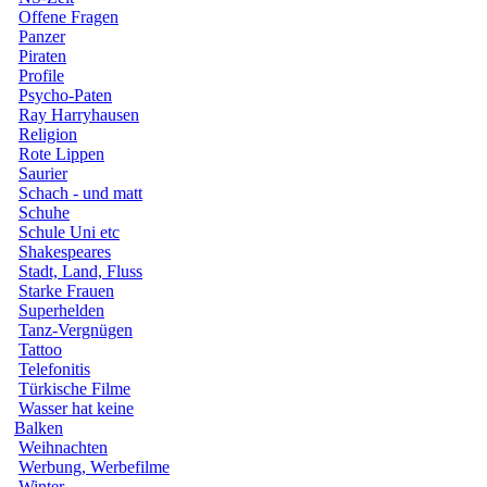
Offene Fragen
Panzer
Piraten
Profile
Psycho-Paten
Ray Harryhausen
Religion
Rote Lippen
Saurier
Schach - und matt
Schuhe
Schule Uni etc
Shakespeares
Stadt, Land, Fluss
Starke Frauen
Superhelden
Tanz-Vergnügen
Tattoo
Telefonitis
Türkische Filme
Wasser hat keine
Balken
Weihnachten
Werbung, Werbefilme
Winter