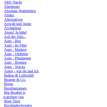
1001 Nacht
Abenteuer
Absolute Wahrheiten
Afrika
Alternativen
Anwalt und Justiz
Architektur
Atom? Ja bitte!
Auf der Alm...
Auto - Bus
Auto - im Film
Auto - Marken
Auto - Oldtimer
Auto - Phantasien
Auto - Rennen
Auto - Trucks
Autos - wie du und ich
Ballon & Luftschiff
Beamte & Co.
Berge
Berufsgruppen
Big Brother is
watching you
Böse Tiere
Buchhalterfreuden