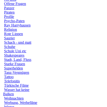
Offene Fragen
Panzer
Piraten
Profile
Psycho-Paten
Ray Harryhausen
Religion
Rote Lippen
Saurier
Schach - und matt
Schuhe
Schule Uni etc
Shakespeares
Stadt, Land, Fluss
Starke Frauen
Superhelden
Tanz-Vergnügen
Tattoo
Telefonitis
Türkische Filme
Wasser hat keine
Balken
Weihnachten
Werbung, Werbefilme
Winter