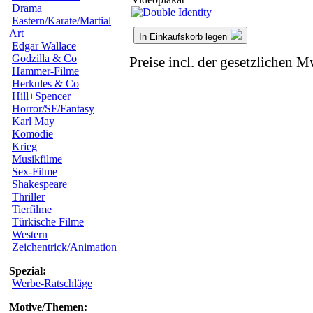
Drama
Eastern/Karate/Martial
Art
In Einkaufskorb legen
Edgar Wallace
Godzilla & Co
Preise incl. der gesetzlichen M
Hammer-Filme
Herkules & Co
Hill+Spencer
Horror/SF/Fantasy
Karl May
Komödie
Krieg
Musikfilme
Sex-Filme
Shakespeare
Thriller
Tierfilme
Türkische Filme
Western
Zeichentrick/Animation
Spezial:
Werbe-Ratschläge
Motive/Themen: