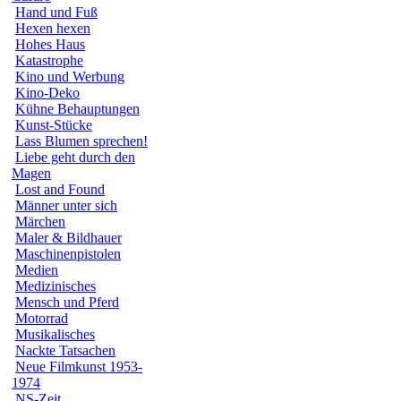
Hand und Fuß
Hexen hexen
Hohes Haus
Katastrophe
Kino und Werbung
Kino-Deko
Kühne Behauptungen
Kunst-Stücke
Lass Blumen sprechen!
Liebe geht durch den
Magen
Lost and Found
Männer unter sich
Märchen
Maler & Bildhauer
Maschinenpistolen
Medien
Medizinisches
Mensch und Pferd
Motorrad
Musikalisches
Nackte Tatsachen
Neue Filmkunst 1953-
1974
NS-Zeit