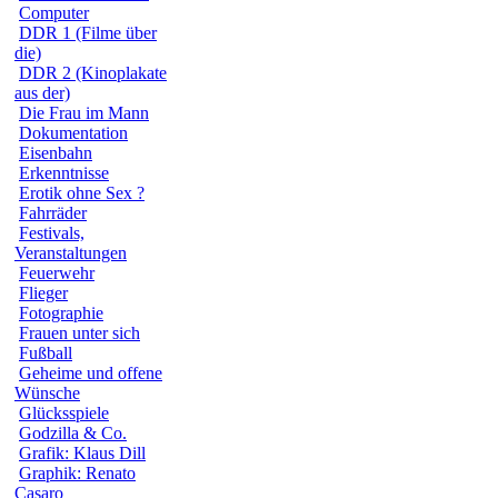
Computer
DDR 1 (Filme über
die)
DDR 2 (Kinoplakate
aus der)
Die Frau im Mann
Dokumentation
Eisenbahn
Erkenntnisse
Erotik ohne Sex ?
Fahrräder
Festivals,
Veranstaltungen
Feuerwehr
Flieger
Fotographie
Frauen unter sich
Fußball
Geheime und offene
Wünsche
Glücksspiele
Godzilla & Co.
Grafik: Klaus Dill
Graphik: Renato
Casaro