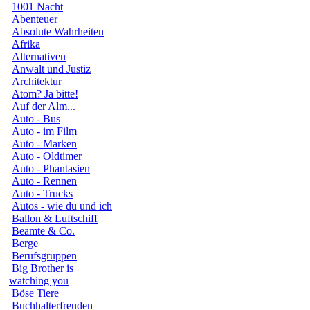
1001 Nacht
Abenteuer
Absolute Wahrheiten
Afrika
Alternativen
Anwalt und Justiz
Architektur
Atom? Ja bitte!
Auf der Alm...
Auto - Bus
Auto - im Film
Auto - Marken
Auto - Oldtimer
Auto - Phantasien
Auto - Rennen
Auto - Trucks
Autos - wie du und ich
Ballon & Luftschiff
Beamte & Co.
Berge
Berufsgruppen
Big Brother is
watching you
Böse Tiere
Buchhalterfreuden