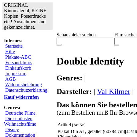
ORIGINAL
Kinomaterial, KEINE
Kopien, Posterdrucke
etc.! Ausnahmen sind
gekennzeichnet.
Schauspieler suchen
Film suche
Internes:
Startseite
Hilfe
Plakate-ABC
Double Identity
Versand-Infos
Einkaufskorb
Impressum
Genres:
|
AGB
Widerufsbelehrung
Darsteller:
|
Val Kilmer
|
Datenschutzerklärung
Kauf widerrufen
Das können Sie bestellen
Genres:
(zum Bestellen muß Ihr Browse
Deutsche Filme
Die schönsten
Weihnachtsfilme
Artikel
[Art.Nr.]
Disney
Plakat Din A1, gefaltet (60x84 cm)
[44616
Dokumentation
Videoplakat