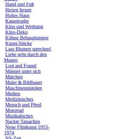
Hand und Fuß
Hexen hexen
Hohes Haus
Katastrophe
Kino und Werbung
Kino-Deko
Kühne Behauptungen
Kunst-Stücke
Lass Blumen sprechen!
Liebe geht durch den
Magen
Lost and Found
Männer unter sich
Märchen
Maler & Bildhauer
Maschinenpistolen
Medien
Medizinisches
Mensch und Pferd
Motorrad
Musikalisches
Nackte Tatsachen
Neue Filmkunst 1953-
1974
NS-Zeit