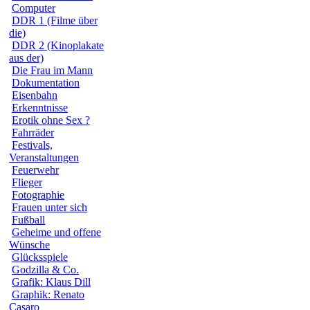
Computer
DDR 1 (Filme über
die)
DDR 2 (Kinoplakate
aus der)
Die Frau im Mann
Dokumentation
Eisenbahn
Erkenntnisse
Erotik ohne Sex ?
Fahrräder
Festivals,
Veranstaltungen
Feuerwehr
Flieger
Fotographie
Frauen unter sich
Fußball
Geheime und offene
Wünsche
Glücksspiele
Godzilla & Co.
Grafik: Klaus Dill
Graphik: Renato
Casaro