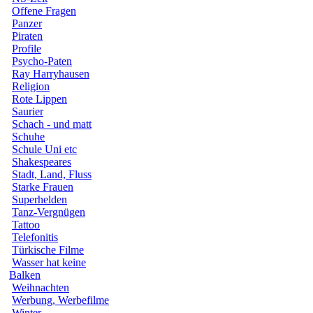
Offene Fragen
Panzer
Piraten
Profile
Psycho-Paten
Ray Harryhausen
Religion
Rote Lippen
Saurier
Schach - und matt
Schuhe
Schule Uni etc
Shakespeares
Stadt, Land, Fluss
Starke Frauen
Superhelden
Tanz-Vergnügen
Tattoo
Telefonitis
Türkische Filme
Wasser hat keine
Balken
Weihnachten
Werbung, Werbefilme
Winter