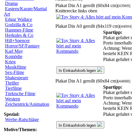
Drama
Plakat Din A1 gerollt (60x84 cm)
[43969]
Eastern/Karate/Martial
Knitterecke links oben
Art
Edgar Wallace
Godzilla & Co
Plakat Din A0 gerollt (84x119 cm)
[44004
Hammer-Filme
Spartipp:
Herkules & Co
Plakat gefaltet
Hill+Spencer
Porto innerhalb
Horror/SF/Fantasy
Achtung: Wenn w
Karl May
besteht KE
Komödie
Plakat gefaltet
Krieg
Musikfilme
In Einkaufskorb legen
Sex-Filme
Shakespeare
Plakat Din A1 gerollt (60x84 cm)
[44888]
Thriller
Spartipp:
Tierfilme
Plakat gefaltet
Türkische Filme
Porto innerhalb
Western
Achtung: Wenn w
Zeichentrick/Animation
besteht KE
Plakat gefaltet
Spezial:
Werbe-Ratschläge
In Einkaufskorb legen
Motive/Themen: