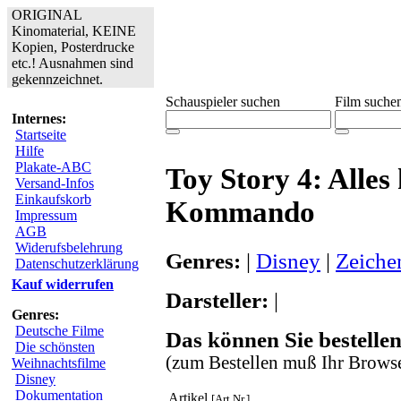
ORIGINAL
Kinomaterial, KEINE
Kopien, Posterdrucke
etc.! Ausnahmen sind
gekennzeichnet.
Schauspieler suchen
Film suche
Internes:
Startseite
Hilfe
Plakate-ABC
Toy Story 4: Alles
Versand-Infos
Einkaufskorb
Kommando
Impressum
AGB
Widerufsbelehrung
Genres:
|
Disney
|
Zeiche
Datenschutzerklärung
Kauf widerrufen
Darsteller:
|
Genres:
Deutsche Filme
Das können Sie bestellen
Die schönsten
(zum Bestellen muß Ihr Browse
Weihnachtsfilme
Disney
Dokumentation
Artikel
[Art.Nr.]