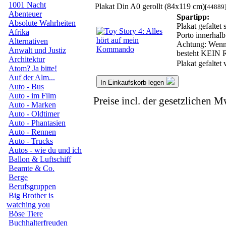
1001 Nacht
Plakat Din A0 gerollt (84x119 cm)
[44889
Abenteuer
Spartipp:
Absolute Wahrheiten
Plakat gefaltet
Afrika
Porto innerhalb
Alternativen
Achtung: Wenn w
Anwalt und Justiz
besteht KE
Architektur
Plakat gefaltet
Atom? Ja bitte!
Auf der Alm...
In Einkaufskorb legen
Auto - Bus
Auto - im Film
Preise incl. der gesetzlichen M
Auto - Marken
Auto - Oldtimer
Auto - Phantasien
Auto - Rennen
Auto - Trucks
Autos - wie du und ich
Ballon & Luftschiff
Beamte & Co.
Berge
Berufsgruppen
Big Brother is
watching you
Böse Tiere
Buchhalterfreuden