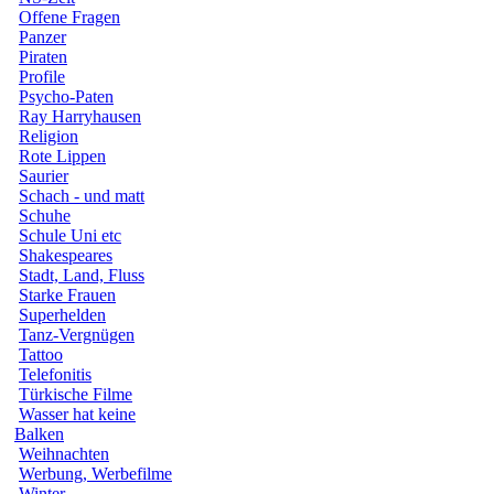
Offene Fragen
Panzer
Piraten
Profile
Psycho-Paten
Ray Harryhausen
Religion
Rote Lippen
Saurier
Schach - und matt
Schuhe
Schule Uni etc
Shakespeares
Stadt, Land, Fluss
Starke Frauen
Superhelden
Tanz-Vergnügen
Tattoo
Telefonitis
Türkische Filme
Wasser hat keine
Balken
Weihnachten
Werbung, Werbefilme
Winter