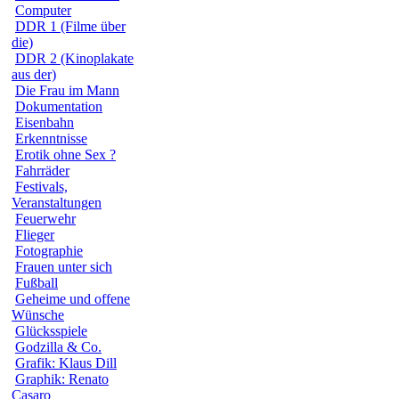
Computer
DDR 1 (Filme über
die)
DDR 2 (Kinoplakate
aus der)
Die Frau im Mann
Dokumentation
Eisenbahn
Erkenntnisse
Erotik ohne Sex ?
Fahrräder
Festivals,
Veranstaltungen
Feuerwehr
Flieger
Fotographie
Frauen unter sich
Fußball
Geheime und offene
Wünsche
Glücksspiele
Godzilla & Co.
Grafik: Klaus Dill
Graphik: Renato
Casaro