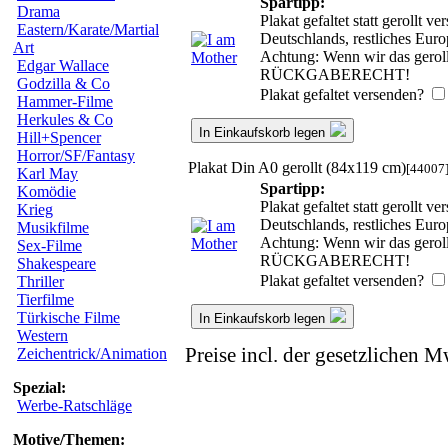
Spartipp:
Drama
Plakat gefaltet statt gerollt
Eastern/Karate/Martial
Deutschlands, restliches Eur
Art
Achtung: Wenn wir das gerollt
Edgar Wallace
RÜCKGABERECHT!
Godzilla & Co
Plakat gefaltet versenden?
Hammer-Filme
Herkules & Co
In Einkaufskorb legen
Hill+Spencer
Horror/SF/Fantasy
Plakat Din A0 gerollt (84x119 cm)
[44007
Karl May
Spartipp:
Komödie
Plakat gefaltet statt gerollt
Krieg
Deutschlands, restliches Eur
Musikfilme
Achtung: Wenn wir das gerollt
Sex-Filme
RÜCKGABERECHT!
Shakespeare
Plakat gefaltet versenden?
Thriller
Tierfilme
Türkische Filme
In Einkaufskorb legen
Western
Preise incl. der gesetzlichen M
Zeichentrick/Animation
Spezial:
Werbe-Ratschläge
Motive/Themen: