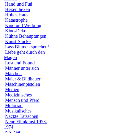
Hand und Fuß
Hexen hexen
Hohes Haus
Katastrophe
Kino und Werbung
Kino-Deko
Kühne Behauptungen
Kunst-Stücke
Lass Blumen sprechen!
Liebe geht durch den
Magen
Lost and Found
Männer unter sich
Märchen
Maler & Bildhauer
Maschinenpistolen
Medien
Medizinisches
Mensch und Pferd
Motorrad
Musikalisches
Nackte Tatsachen
Neue Filmkunst 1953-
1974
NS-Zeit