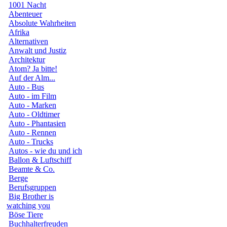
1001 Nacht
Abenteuer
Absolute Wahrheiten
Afrika
Alternativen
Anwalt und Justiz
Architektur
Atom? Ja bitte!
Auf der Alm...
Auto - Bus
Auto - im Film
Auto - Marken
Auto - Oldtimer
Auto - Phantasien
Auto - Rennen
Auto - Trucks
Autos - wie du und ich
Ballon & Luftschiff
Beamte & Co.
Berge
Berufsgruppen
Big Brother is
watching you
Böse Tiere
Buchhalterfreuden