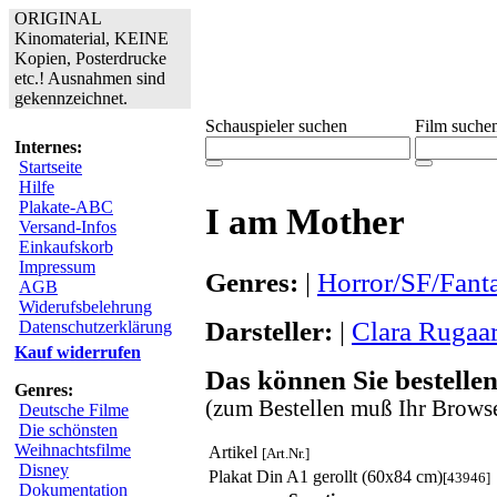
ORIGINAL
Kinomaterial, KEINE
Kopien, Posterdrucke
etc.! Ausnahmen sind
gekennzeichnet.
Schauspieler suchen
Film suche
Internes:
Startseite
Hilfe
Plakate-ABC
I am Mother
Versand-Infos
Einkaufskorb
Impressum
Genres:
|
Horror/SF/Fant
AGB
Widerufsbelehrung
Darsteller:
|
Clara Rugaa
Datenschutzerklärung
Kauf widerrufen
Das können Sie bestellen
Genres:
(zum Bestellen muß Ihr Browse
Deutsche Filme
Die schönsten
Weihnachtsfilme
Artikel
[Art.Nr.]
Disney
Plakat Din A1 gerollt (60x84 cm)
[43946]
Dokumentation