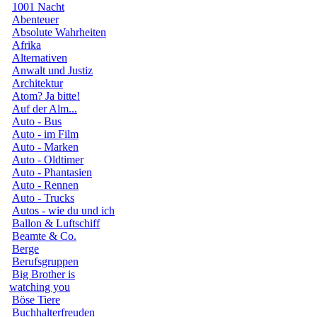
1001 Nacht
Abenteuer
Absolute Wahrheiten
Afrika
Alternativen
Anwalt und Justiz
Architektur
Atom? Ja bitte!
Auf der Alm...
Auto - Bus
Auto - im Film
Auto - Marken
Auto - Oldtimer
Auto - Phantasien
Auto - Rennen
Auto - Trucks
Autos - wie du und ich
Ballon & Luftschiff
Beamte & Co.
Berge
Berufsgruppen
Big Brother is
watching you
Böse Tiere
Buchhalterfreuden