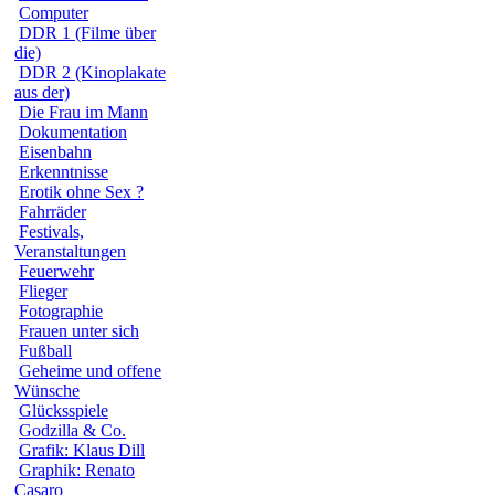
Computer
DDR 1 (Filme über
die)
DDR 2 (Kinoplakate
aus der)
Die Frau im Mann
Dokumentation
Eisenbahn
Erkenntnisse
Erotik ohne Sex ?
Fahrräder
Festivals,
Veranstaltungen
Feuerwehr
Flieger
Fotographie
Frauen unter sich
Fußball
Geheime und offene
Wünsche
Glücksspiele
Godzilla & Co.
Grafik: Klaus Dill
Graphik: Renato
Casaro