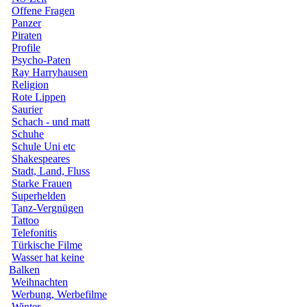
Offene Fragen
Panzer
Piraten
Profile
Psycho-Paten
Ray Harryhausen
Religion
Rote Lippen
Saurier
Schach - und matt
Schuhe
Schule Uni etc
Shakespeares
Stadt, Land, Fluss
Starke Frauen
Superhelden
Tanz-Vergnügen
Tattoo
Telefonitis
Türkische Filme
Wasser hat keine
Balken
Weihnachten
Werbung, Werbefilme
Winter