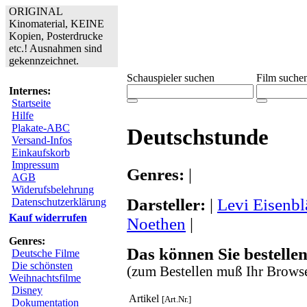
ORIGINAL
Kinomaterial, KEINE
Kopien, Posterdrucke
etc.! Ausnahmen sind
gekennzeichnet.
Schauspieler suchen
Film suche
Internes:
Startseite
Hilfe
Plakate-ABC
Deutschstunde
Versand-Infos
Einkaufskorb
Impressum
Genres:
|
AGB
Widerufsbelehrung
Darsteller:
|
Levi Eisenbl
Datenschutzerklärung
Kauf widerrufen
Noethen
|
Genres:
Das können Sie bestellen
Deutsche Filme
Die schönsten
(zum Bestellen muß Ihr Browse
Weihnachtsfilme
Disney
Artikel
[Art.Nr.]
Dokumentation