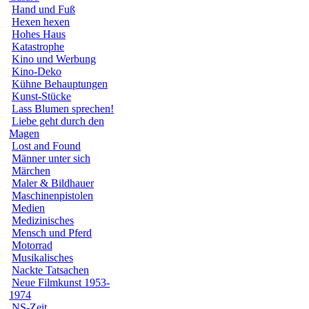
Hand und Fuß
Hexen hexen
Hohes Haus
Katastrophe
Kino und Werbung
Kino-Deko
Kühne Behauptungen
Kunst-Stücke
Lass Blumen sprechen!
Liebe geht durch den
Magen
Lost and Found
Männer unter sich
Märchen
Maler & Bildhauer
Maschinenpistolen
Medien
Medizinisches
Mensch und Pferd
Motorrad
Musikalisches
Nackte Tatsachen
Neue Filmkunst 1953-
1974
NS-Zeit