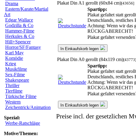
Plakat Din A1 gerollt (60x84 cm)
[43656]
Drama
Eastern/Karate/Martial
Spartipp:
Art
Plakat gefaltet statt ger
Edgar Wallace
Deutschlands, restliches
Godzilla & Co
Achtung: Wenn wir das ge
Hammer-Filme
RÜCKGABERECHT!
Herkules & Co
Plakat gefaltet versende
Hill+Spencer
Horror/SF/Fantasy
In Einkaufskorb legen
Karl May
Komödie
Plakat Din A0 gerollt (84x119 cm)
[43773
Krieg
Spartipp:
Musikfilme
Plakat gefaltet statt ger
Sex-Filme
Deutschlands, restliches
Shakespeare
Achtung: Wenn wir das ge
Thriller
RÜCKGABERECHT!
Tierfilme
Plakat gefaltet versende
Türkische Filme
Western
In Einkaufskorb legen
Zeichentrick/Animation
Preise incl. der gesetzlichen M
Spezial:
Werbe-Ratschläge
Motive/Themen: