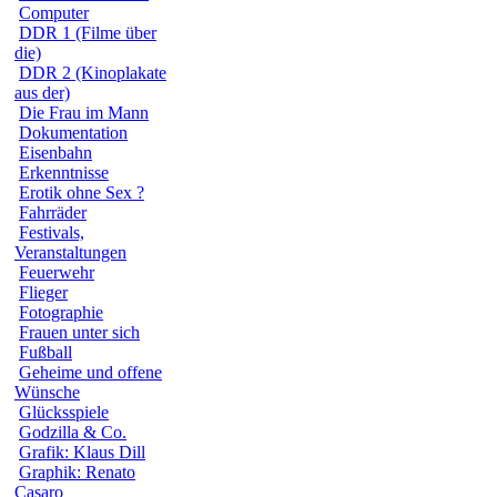
Computer
DDR 1 (Filme über
die)
DDR 2 (Kinoplakate
aus der)
Die Frau im Mann
Dokumentation
Eisenbahn
Erkenntnisse
Erotik ohne Sex ?
Fahrräder
Festivals,
Veranstaltungen
Feuerwehr
Flieger
Fotographie
Frauen unter sich
Fußball
Geheime und offene
Wünsche
Glücksspiele
Godzilla & Co.
Grafik: Klaus Dill
Graphik: Renato
Casaro