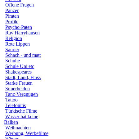
Offene Fragen
Panzer
Piraten
Profile
Psycho-Paten
Ray Harryhausen
Religion
Rote Lippen
Saurier
Schach - und matt
Schuhe
Schule Uni etc
Shakespeares
Stadt, Land, Fluss
Starke Frauen
Superhelden
Tanz-Vergnügen
Tattoo
Telefonitis
Türkische Filme
Wasser hat keine
Balken
Weihnachten
Werbung, Werbefilme
Winter