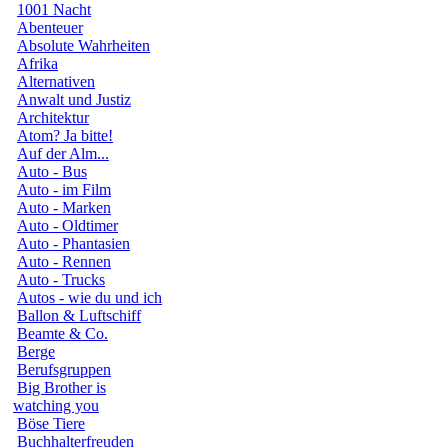
1001 Nacht
Abenteuer
Absolute Wahrheiten
Afrika
Alternativen
Anwalt und Justiz
Architektur
Atom? Ja bitte!
Auf der Alm...
Auto - Bus
Auto - im Film
Auto - Marken
Auto - Oldtimer
Auto - Phantasien
Auto - Rennen
Auto - Trucks
Autos - wie du und ich
Ballon & Luftschiff
Beamte & Co.
Berge
Berufsgruppen
Big Brother is
watching you
Böse Tiere
Buchhalterfreuden