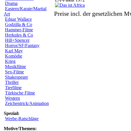
Drama
Eastern/Karate/Martial
Preise incl. der gesetzlichen M
Art
Edgar Wallace
Godzilla & Co
Hammer-Filme
Herkules & Co
Hill+Spencer
Horror/SF/Fantasy
Karl May
Komödie
Krieg
Musikfilme
Sex-Filme
Shakespeare
Thriller
Tierfilme
Türkische Filme
Western
Zeichentrick/Animation
Spezial:
Werbe-Ratschläge
Motive/Themen: