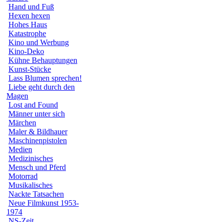
Hand und Fuß
Hexen hexen
Hohes Haus
Katastrophe
Kino und Werbung
Kino-Deko
Kühne Behauptungen
Kunst-Stücke
Lass Blumen sprechen!
Liebe geht durch den
Magen
Lost and Found
Männer unter sich
Märchen
Maler & Bildhauer
Maschinenpistolen
Medien
Medizinisches
Mensch und Pferd
Motorrad
Musikalisches
Nackte Tatsachen
Neue Filmkunst 1953-
1974
NS-Zeit