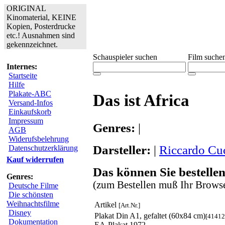
ORIGINAL
Kinomaterial, KEINE
Kopien, Posterdrucke
etc.! Ausnahmen sind
gekennzeichnet.
Schauspieler suchen
Film suche
Internes:
Startseite
Hilfe
Plakate-ABC
Das ist Africa
Versand-Infos
Einkaufskorb
Impressum
Genres:
|
AGB
Widerufsbelehrung
Darsteller:
|
Riccardo Cuc
Datenschutzerklärung
Kauf widerrufen
Das können Sie bestellen
Genres:
(zum Bestellen muß Ihr Browse
Deutsche Filme
Die schönsten
Weihnachtsfilme
Artikel
[Art.Nr.]
Disney
Plakat Din A1, gefaltet (60x84 cm)
[41412
Dokumentation
EA-Plakat 1972