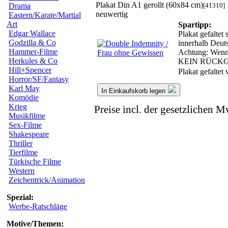
Plakat Din A1 gerollt (60x84 cm)
[41310]
Drama
neuwertig
Eastern/Karate/Martial
Art
Spartipp:
Edgar Wallace
Plakat gefaltet
Godzilla & Co
innerhalb Deut
Hammer-Filme
Achtung: Wenn w
Herkules & Co
KEIN RÜCK
Hill+Spencer
Plakat gefaltet
Horror/SF/Fantasy
Karl May
In Einkaufskorb legen
Komödie
Krieg
Preise incl. der gesetzlichen M
Musikfilme
Sex-Filme
Shakespeare
Thriller
Tierfilme
Türkische Filme
Western
Zeichentrick/Animation
Spezial:
Werbe-Ratschläge
Motive/Themen: