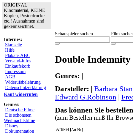
ORIGINAL
Kinomaterial, KEINE
Kopien, Posterdrucke
etc.! Ausnahmen sind
gekennzeichnet.
Schauspieler suchen
Film suche
Internes:
Startseite
Hilfe
Plakate-ABC
Double Indemnity 
Versand-Infos
Einkaufskorb
Impressum
Genres:
|
AGB
Widerufsbelehrung
Darsteller:
|
Barbara Sta
Datenschutzerklärung
Kauf widerrufen
Edward G.Robinson
|
Fre
Genres:
Das können Sie bestellen
Deutsche Filme
Die schönsten
(zum Bestellen muß Ihr Browse
Weihnachtsfilme
Disney
Artikel
[Art.Nr.]
Dokumentation