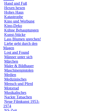
Hand und Fuß
Hexen hexen
Hohes Haus
Katastrophe
Kino und Werbung
Kino-Deko
Kühne Behauptungen
Kunst-Stücke
Lass Blumen sprechen!
Liebe geht durch den
Magen
Lost and Found
Männer unter sich
Märchen
Maler & Bildhauer
Maschinenpistolen
Medien
Medizinisches
Mensch und Pferd
Motorrad
Musikalisches
Nackte Tatsachen
Neue Filmkunst 1953-
1974
NS-Zeit