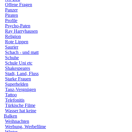
Offene Fragen
Panzer
Piraten
Profile
Psycho-Paten
Ray Harryhausen
Religion
Rote Lippen
Saurier
Schach - und matt
Schuhe
Schule Uni etc
Shakespeares
Stadt, Land, Fluss
Starke Frauen
Superhelden
Tanz-Vergnügen
Tattoo
Telefonitis
Türkische Filme
Wasser hat keine
Balken
Weihnachten
Werbung, Werbefilme
Winter