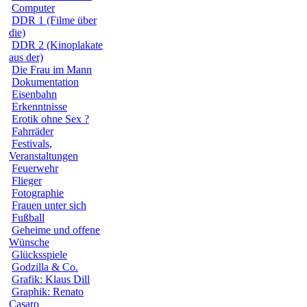
Computer
DDR 1 (Filme über
die)
DDR 2 (Kinoplakate
aus der)
Die Frau im Mann
Dokumentation
Eisenbahn
Erkenntnisse
Erotik ohne Sex ?
Fahrräder
Festivals,
Veranstaltungen
Feuerwehr
Flieger
Fotographie
Frauen unter sich
Fußball
Geheime und offene
Wünsche
Glücksspiele
Godzilla & Co.
Grafik: Klaus Dill
Graphik: Renato
Casaro