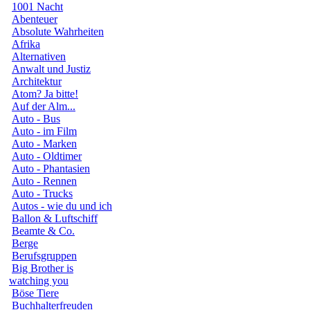
1001 Nacht
Abenteuer
Absolute Wahrheiten
Afrika
Alternativen
Anwalt und Justiz
Architektur
Atom? Ja bitte!
Auf der Alm...
Auto - Bus
Auto - im Film
Auto - Marken
Auto - Oldtimer
Auto - Phantasien
Auto - Rennen
Auto - Trucks
Autos - wie du und ich
Ballon & Luftschiff
Beamte & Co.
Berge
Berufsgruppen
Big Brother is
watching you
Böse Tiere
Buchhalterfreuden