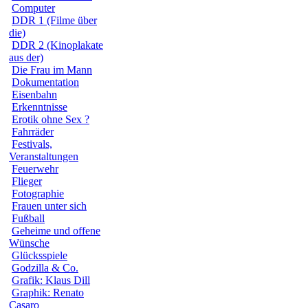
Computer
DDR 1 (Filme über
die)
DDR 2 (Kinoplakate
aus der)
Die Frau im Mann
Dokumentation
Eisenbahn
Erkenntnisse
Erotik ohne Sex ?
Fahrräder
Festivals,
Veranstaltungen
Feuerwehr
Flieger
Fotographie
Frauen unter sich
Fußball
Geheime und offene
Wünsche
Glücksspiele
Godzilla & Co.
Grafik: Klaus Dill
Graphik: Renato
Casaro