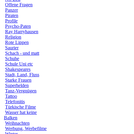
Offene Fragen
Panzer
Piraten
Profile
Psycho-Paten
Ray Harryhausen
Religion
Rote Lippen
Saurier
Schach - und matt
Schuhe
Schule Uni etc
Shakespeares
Stadt, Land, Fluss
Starke Frauen
Superhelden
Tanz-Vergnügen
Tattoo
Telefonitis
Türkische Filme
Wasser hat keine
Balken
Weihnachten
Werbung, Werbefilme
Winter