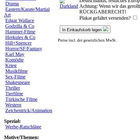
Deutschlands, restliches Euro
Drama
Achtung: Wenn wir das gerollte
Eastern/Karate/Martial
RÜCKGABERECHT!
Art
Plakat gefaltet versenden?
Edgar Wallace
Godzilla & Co
In Einkaufskorb legen
Hammer-Filme
Herkules & Co
Preise incl. der gesetzlichen MwSt.
Hill+Spencer
Horror/SF/Fantasy
Karl May
Komödie
Krieg
Musikfilme
Sex-Filme
Shakespeare
Thriller
Tierfilme
Türkische Filme
Western
Zeichentrick/Animation
Spezial:
Werbe-Ratschläge
Motive/Themen: