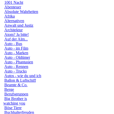
1001 Nacht
Abenteuer
Absolute Wahrheiten
Afrika
Alternativen
Anwalt und Justiz
Architektur
Atom? Ja bitte!
Auf der Alm...
Auto - Bus
Auto - im Film
Auto - Marken
Auto - Oldtimer
Auto - Phantasien
Auto - Rennen
Auto - Trucks
Autos - wie du und ich
Ballon & Luftschiff
Beamte & Co.
Berge
Berufsgruppen
Big Brother is
watching you
Böse Tiere
Buchhalterfreuden