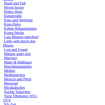
Hand und Fuß
Hexen hexen
Hohes Haus
Katastrophe
Kino und Werbung
Kino-Deko
Kühne Behauptungen
Kunst-Stücke
Lass Blumen sprechen!
Liebe geht durch den
Magen
Lost and Found
Männer unter sich
Märchen
Maler & Bildhauer
Maschinenpistolen
Medien
Medizinisches
Mensch und Pferd
Motorrad
Musikalisches
Nackte Tatsachen
Neue Filmkunst 1953-
1974
NS-Zeit