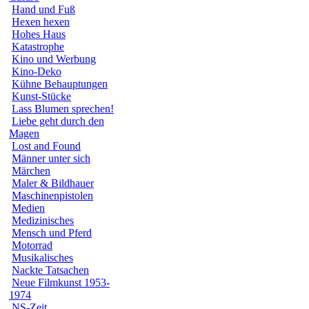
Hand und Fuß
Hexen hexen
Hohes Haus
Katastrophe
Kino und Werbung
Kino-Deko
Kühne Behauptungen
Kunst-Stücke
Lass Blumen sprechen!
Liebe geht durch den
Magen
Lost and Found
Männer unter sich
Märchen
Maler & Bildhauer
Maschinenpistolen
Medien
Medizinisches
Mensch und Pferd
Motorrad
Musikalisches
Nackte Tatsachen
Neue Filmkunst 1953-
1974
NS-Zeit