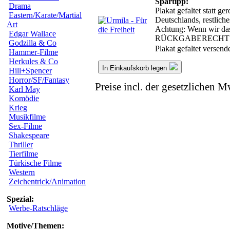
Spartipp:
Drama
Plakat gefaltet statt g
Eastern/Karate/Martial
Deutschlands, restlich
Art
Achtung: Wenn wir das 
Edgar Wallace
RÜCKGABERECHT
Godzilla & Co
Plakat gefaltet versen
Hammer-Filme
Herkules & Co
In Einkaufskorb legen
Hill+Spencer
Horror/SF/Fantasy
Preise incl. der gesetzlichen M
Karl May
Komödie
Krieg
Musikfilme
Sex-Filme
Shakespeare
Thriller
Tierfilme
Türkische Filme
Western
Zeichentrick/Animation
Spezial:
Werbe-Ratschläge
Motive/Themen: