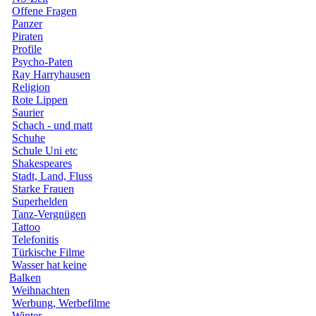
Offene Fragen
Panzer
Piraten
Profile
Psycho-Paten
Ray Harryhausen
Religion
Rote Lippen
Saurier
Schach - und matt
Schuhe
Schule Uni etc
Shakespeares
Stadt, Land, Fluss
Starke Frauen
Superhelden
Tanz-Vergnügen
Tattoo
Telefonitis
Türkische Filme
Wasser hat keine
Balken
Weihnachten
Werbung, Werbefilme
Winter