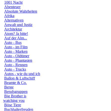
1001 Nacht
Abenteuer
Absolute Wahrheiten
Afrika
Alternativen
Anwalt und Justiz
Architektur
Atom? Ja bitte!
Auf der Alm...
Auto - Bus
Auto - im Film
Auto - Marken
Auto - Oldtimer
Auto - Phantasien
Auto - Rennen
Auto - Trucks
Autos - wie du und ich
Ballon & Luftschiff
Beamte & Co.
Berge
Berufsgruppen
Big Brother is
watching you
Böse Tiere
Buchhalterfreuden