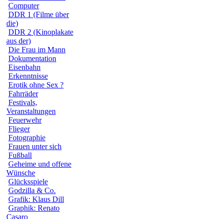
Computer
DDR 1 (Filme über
die)
DDR 2 (Kinoplakate
aus der)
Die Frau im Mann
Dokumentation
Eisenbahn
Erkenntnisse
Erotik ohne Sex ?
Fahrräder
Festivals,
Veranstaltungen
Feuerwehr
Flieger
Fotographie
Frauen unter sich
Fußball
Geheime und offene
Wünsche
Glücksspiele
Godzilla & Co.
Grafik: Klaus Dill
Graphik: Renato
Casaro