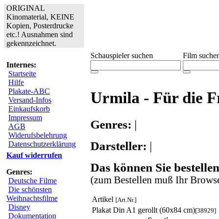
ORIGINAL
Kinomaterial, KEINE
Kopien, Posterdrucke
etc.! Ausnahmen sind
gekennzeichnet.
Schauspieler suchen
Film suche
Internes:
Startseite
Hilfe
Plakate-ABC
Urmila - Für die F
Versand-Infos
Einkaufskorb
Impressum
Genres:
|
AGB
Widerufsbelehrung
Darsteller:
|
Datenschutzerklärung
Kauf widerrufen
Das können Sie bestellen
Genres:
(zum Bestellen muß Ihr Browse
Deutsche Filme
Die schönsten
Weihnachtsfilme
Artikel
[Art.Nr.]
Disney
Plakat Din A1 gerollt (60x84 cm)
[38929]
Dokumentation