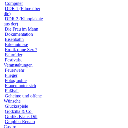
Computer
DDR 1 (Filme über
die)
DDR 2 (Kinoplakate
aus der)
Die Frau im Mann
Dokumentation
Eisenbahn
Erkenntnisse
Erotik ohne Sex ?
Fahrräder
Festivals,
Veranstaltungen
Feuerwehr
Flieger
Fotographie
Frauen unter sich
Fußball
Geheime und offene
Wünsche
Glücksspiele
Godzilla & Co.
Grafik: Klaus Dill
Graphik: Renato
Casaro