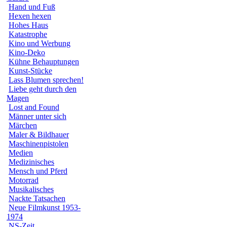
Hand und Fuß
Hexen hexen
Hohes Haus
Katastrophe
Kino und Werbung
Kino-Deko
Kühne Behauptungen
Kunst-Stücke
Lass Blumen sprechen!
Liebe geht durch den
Magen
Lost and Found
Männer unter sich
Märchen
Maler & Bildhauer
Maschinenpistolen
Medien
Medizinisches
Mensch und Pferd
Motorrad
Musikalisches
Nackte Tatsachen
Neue Filmkunst 1953-
1974
NS-Zeit