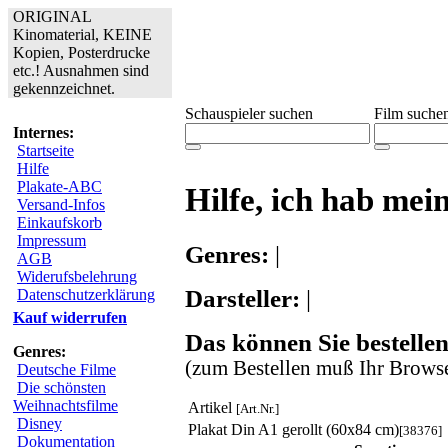
ORIGINAL
Kinomaterial, KEINE
Kopien, Posterdrucke
etc.! Ausnahmen sind
gekennzeichnet.
Schauspieler suchen
Film suche
Internes:
Startseite
Hilfe
Plakate-ABC
Hilfe, ich hab me
Versand-Infos
Einkaufskorb
Impressum
Genres:
|
AGB
Widerufsbelehrung
Darsteller:
|
Datenschutzerklärung
Kauf widerrufen
Das können Sie bestellen
Genres:
(zum Bestellen muß Ihr Browse
Deutsche Filme
Die schönsten
Weihnachtsfilme
Artikel
[Art.Nr.]
Disney
Plakat Din A1 gerollt (60x84 cm)
[38376]
Dokumentation