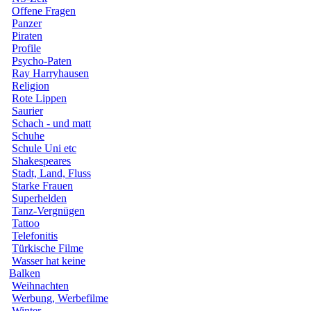
Offene Fragen
Panzer
Piraten
Profile
Psycho-Paten
Ray Harryhausen
Religion
Rote Lippen
Saurier
Schach - und matt
Schuhe
Schule Uni etc
Shakespeares
Stadt, Land, Fluss
Starke Frauen
Superhelden
Tanz-Vergnügen
Tattoo
Telefonitis
Türkische Filme
Wasser hat keine
Balken
Weihnachten
Werbung, Werbefilme
Winter