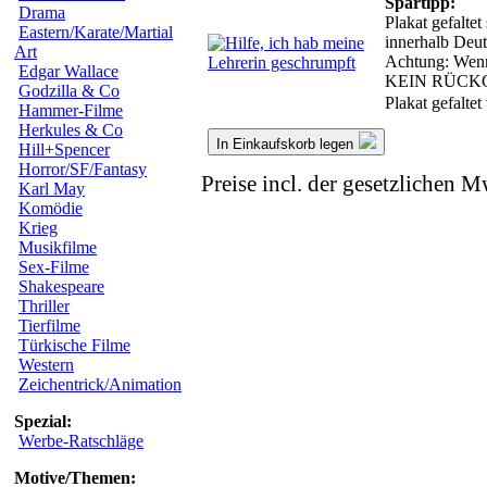
Spartipp:
Drama
Plakat gefalte
Eastern/Karate/Martial
innerhalb Deut
Art
Achtung: Wenn w
Edgar Wallace
KEIN RÜCK
Godzilla & Co
Plakat gefalte
Hammer-Filme
Herkules & Co
In Einkaufskorb legen
Hill+Spencer
Horror/SF/Fantasy
Preise incl. der gesetzlichen M
Karl May
Komödie
Krieg
Musikfilme
Sex-Filme
Shakespeare
Thriller
Tierfilme
Türkische Filme
Western
Zeichentrick/Animation
Spezial:
Werbe-Ratschläge
Motive/Themen: