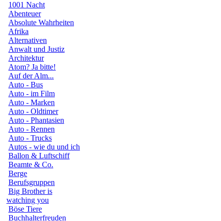
1001 Nacht
Abenteuer
Absolute Wahrheiten
Afrika
Alternativen
Anwalt und Justiz
Architektur
Atom? Ja bitte!
Auf der Alm...
Auto - Bus
Auto - im Film
Auto - Marken
Auto - Oldtimer
Auto - Phantasien
Auto - Rennen
Auto - Trucks
Autos - wie du und ich
Ballon & Luftschiff
Beamte & Co.
Berge
Berufsgruppen
Big Brother is
watching you
Böse Tiere
Buchhalterfreuden