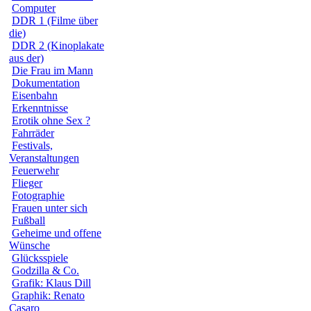
Computer
DDR 1 (Filme über
die)
DDR 2 (Kinoplakate
aus der)
Die Frau im Mann
Dokumentation
Eisenbahn
Erkenntnisse
Erotik ohne Sex ?
Fahrräder
Festivals,
Veranstaltungen
Feuerwehr
Flieger
Fotographie
Frauen unter sich
Fußball
Geheime und offene
Wünsche
Glücksspiele
Godzilla & Co.
Grafik: Klaus Dill
Graphik: Renato
Casaro