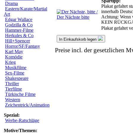
Spartipp:
Drama
Plakat gefaltet s
Eastern/Karate/Martial
innerhalb Deutsc
Art
Achtung: Wenn wir
Edgar Wallace
KEIN RÜCKG
Godzilla & Co
Plakat gefaltet 
Hammer-Filme
Herkules & Co
In Einkaufskorb legen
Hill+Spencer
Horror/SF/Fantasy
Preise incl. der gesetzlichen M
Karl May
Komödie
Krieg
Musikfilme
Sex-Filme
Shakespeare
Thriller
Tierfilme
Türkische Filme
Western
Zeichentrick/Animation
Spezial:
Werbe-Ratschläge
Motive/Themen: