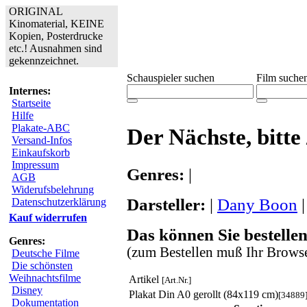
ORIGINAL
Kinomaterial, KEINE
Kopien, Posterdrucke
etc.! Ausnahmen sind
gekennzeichnet.
Schauspieler suchen
Film suche
Internes:
Startseite
Hilfe
Plakate-ABC
Der Nächste, bitte 
Versand-Infos
Einkaufskorb
Impressum
Genres:
|
AGB
Widerufsbelehrung
Darsteller:
|
Dany Boon
Datenschutzerklärung
Kauf widerrufen
Das können Sie bestellen
Genres:
(zum Bestellen muß Ihr Browse
Deutsche Filme
Die schönsten
Weihnachtsfilme
Artikel
[Art.Nr.]
Disney
Plakat Din A0 gerollt (84x119 cm)
[34889
Dokumentation