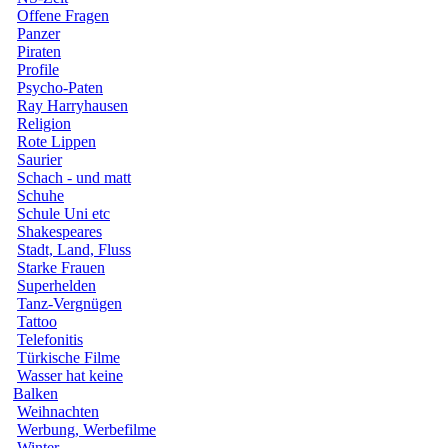
Offene Fragen
Panzer
Piraten
Profile
Psycho-Paten
Ray Harryhausen
Religion
Rote Lippen
Saurier
Schach - und matt
Schuhe
Schule Uni etc
Shakespeares
Stadt, Land, Fluss
Starke Frauen
Superhelden
Tanz-Vergnügen
Tattoo
Telefonitis
Türkische Filme
Wasser hat keine
Balken
Weihnachten
Werbung, Werbefilme
Winter