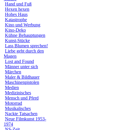
Hand und Fuß
Hexen hexen
Hohes Haus
Katastrophe
Kino und Werbung
Kino-Deko
Kühne Behauptungen
Kunst-Stücke
Lass Blumen sprechen!
Liebe geht durch den
Magen
Lost and Found
Männer unter sich
Märchen
Maler & Bildhauer
Maschinenpistolen
Medien
Medizinisches
Mensch und Pferd
Motorrad
Musikalisches
Nackte Tatsachen
Neue Filmkunst 1953-
1974
NS-Zeit