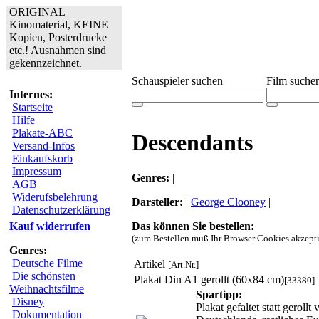
ORIGINAL
Kinomaterial, KEINE
Kopien, Posterdrucke
etc.! Ausnahmen sind
gekennzeichnet.
Schauspieler suchen
Film suche
Internes:
Startseite
Hilfe
Plakate-ABC
Descendants
Versand-Infos
Einkaufskorb
Impressum
Genres:
|
AGB
Widerufsbelehrung
Darsteller:
|
George Clooney
|
Datenschutzerklärung
Das können Sie bestellen:
Kauf widerrufen
(zum Bestellen muß Ihr Browser Cookies akzepti
Genres:
Deutsche Filme
Artikel
[Art.Nr.]
Die schönsten
Plakat Din A1 gerollt (60x84 cm)
[33380]
Weihnachtsfilme
Spartipp:
Disney
Plakat gefaltet statt gerol
Dokumentation