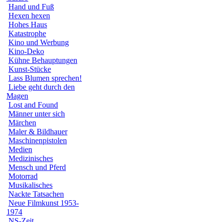
Hand und Fuß
Hexen hexen
Hohes Haus
Katastrophe
Kino und Werbung
Kino-Deko
Kühne Behauptungen
Kunst-Stücke
Lass Blumen sprechen!
Liebe geht durch den
Magen
Lost and Found
Männer unter sich
Märchen
Maler & Bildhauer
Maschinenpistolen
Medien
Medizinisches
Mensch und Pferd
Motorrad
Musikalisches
Nackte Tatsachen
Neue Filmkunst 1953-
1974
NS-Zeit