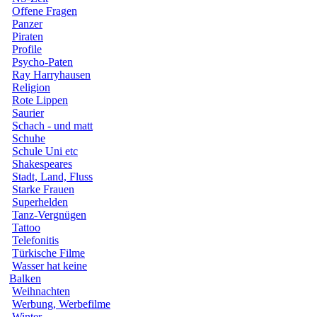
Offene Fragen
Panzer
Piraten
Profile
Psycho-Paten
Ray Harryhausen
Religion
Rote Lippen
Saurier
Schach - und matt
Schuhe
Schule Uni etc
Shakespeares
Stadt, Land, Fluss
Starke Frauen
Superhelden
Tanz-Vergnügen
Tattoo
Telefonitis
Türkische Filme
Wasser hat keine
Balken
Weihnachten
Werbung, Werbefilme
Winter