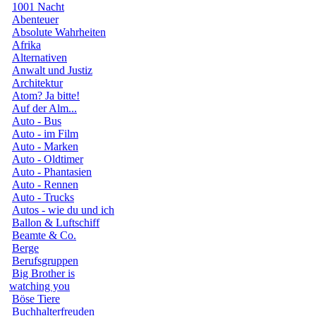
1001 Nacht
Abenteuer
Absolute Wahrheiten
Afrika
Alternativen
Anwalt und Justiz
Architektur
Atom? Ja bitte!
Auf der Alm...
Auto - Bus
Auto - im Film
Auto - Marken
Auto - Oldtimer
Auto - Phantasien
Auto - Rennen
Auto - Trucks
Autos - wie du und ich
Ballon & Luftschiff
Beamte & Co.
Berge
Berufsgruppen
Big Brother is
watching you
Böse Tiere
Buchhalterfreuden