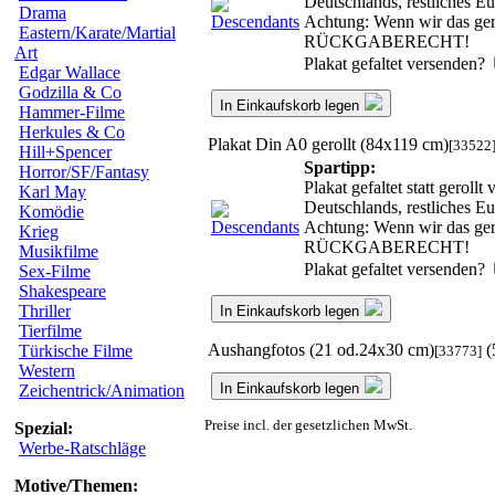
Deutschlands, restliches E
Drama
Achtung: Wenn wir das gero
Eastern/Karate/Martial
RÜCKGABERECHT!
Art
Plakat gefaltet versenden?
Edgar Wallace
Godzilla & Co
In Einkaufskorb legen
Hammer-Filme
Herkules & Co
Plakat Din A0 gerollt (84x119 cm)
[33522
Hill+Spencer
Spartipp:
Horror/SF/Fantasy
Plakat gefaltet statt gerol
Karl May
Deutschlands, restliches E
Komödie
Achtung: Wenn wir das gero
Krieg
RÜCKGABERECHT!
Musikfilme
Plakat gefaltet versenden?
Sex-Filme
Shakespeare
Thriller
In Einkaufskorb legen
Tierfilme
Aushangfotos (21 od.24x30 cm)
(
Türkische Filme
[33773]
Western
In Einkaufskorb legen
Zeichentrick/Animation
Preise incl. der gesetzlichen MwSt.
Spezial:
Werbe-Ratschläge
Motive/Themen: