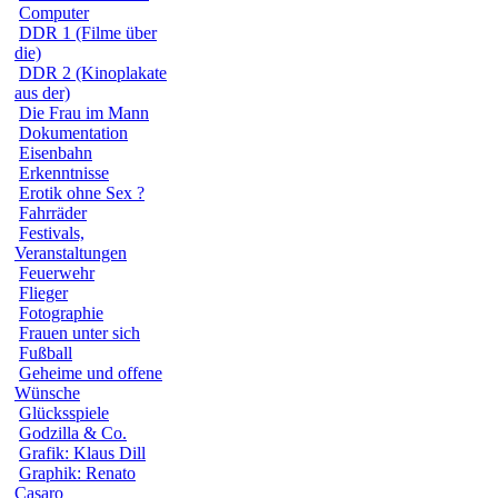
Computer
DDR 1 (Filme über
die)
DDR 2 (Kinoplakate
aus der)
Die Frau im Mann
Dokumentation
Eisenbahn
Erkenntnisse
Erotik ohne Sex ?
Fahrräder
Festivals,
Veranstaltungen
Feuerwehr
Flieger
Fotographie
Frauen unter sich
Fußball
Geheime und offene
Wünsche
Glücksspiele
Godzilla & Co.
Grafik: Klaus Dill
Graphik: Renato
Casaro