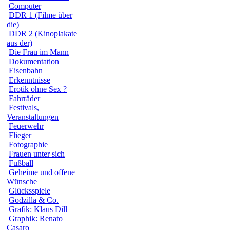
Computer
DDR 1 (Filme über
die)
DDR 2 (Kinoplakate
aus der)
Die Frau im Mann
Dokumentation
Eisenbahn
Erkenntnisse
Erotik ohne Sex ?
Fahrräder
Festivals,
Veranstaltungen
Feuerwehr
Flieger
Fotographie
Frauen unter sich
Fußball
Geheime und offene
Wünsche
Glücksspiele
Godzilla & Co.
Grafik: Klaus Dill
Graphik: Renato
Casaro