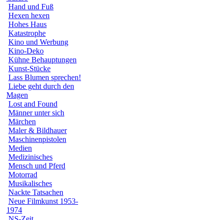
Hand und Fuß
Hexen hexen
Hohes Haus
Katastrophe
Kino und Werbung
Kino-Deko
Kühne Behauptungen
Kunst-Stücke
Lass Blumen sprechen!
Liebe geht durch den
Magen
Lost and Found
Männer unter sich
Märchen
Maler & Bildhauer
Maschinenpistolen
Medien
Medizinisches
Mensch und Pferd
Motorrad
Musikalisches
Nackte Tatsachen
Neue Filmkunst 1953-
1974
NS-Zeit