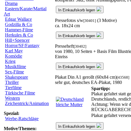
Drama
Eastern/Karate/Martial
In Einkaufskorb legen
Art
Edgar Wallace
Pressefotos s/w
(3 Motive)
[30401]
Godzilla & Co
ca. 18x24 cm
Hammer-Filme
Herkules & Co
In Einkaufskorb legen
Hill+Spencer
Horror/SF/Fantasy
Presseheft
[30402]
Karl May
von 1980, 10 Seiten + Basis Film Illustri
Komödie
Einriss
Krieg
Musikfilme
In Einkaufskorb legen
Sex-Filme
Plakat Din A1 gerollt (60x84 cm)
Shakespeare
[43568]
sehr gut, deutsches EA-Plakat, 1980
Thriller
Tierfilme
Spartipp:
Türkische Filme
Plakat gefaltet statt
Western
Deutschlands, restli
Zeichentrick/Animation
Achtung: Wenn wir das
RÜCKGABERECH
Spezial:
Plakat gefaltet verse
Werbe-Ratschläge
In Einkaufskorb legen
Motive/Themen: