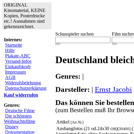
ORIGINAL
Kinomaterial, KEINE
Kopien, Posterdrucke
etc.! Ausnahmen sind
gekennzeichnet.
Schauspieler suchen
Film suche
Internes:
Startseite
Hilfe
Plakate-ABC
Deutschland bleic
Versand-Infos
Einkaufskorb
Impressum
Genres:
|
AGB
Widerufsbelehrung
Darsteller:
|
Ernst Jacobi
Datenschutzerklärung
Kauf widerrufen
Das können Sie bestellen
Genres:
(zum Bestellen muß Ihr Browse
Deutsche Filme
Die schönsten
Weihnachtsfilme
Artikel
[Art.Nr.]
Disney
Aushangfotos (21 od.24x30 cm)
(
[30400]
Dokumentation
kompletter Satz, ohne Aushangspuren, Fo