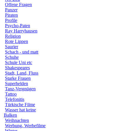
Offene Fragen
Panzer
Piraten
Profile
Psycho-Paten
Ray Harryhausen
Religion
Rote Lippen
Saurier
Schach - und matt
Schuhe
Schule Uni etc
Shakespeares
Stadt, Land, Fluss
Starke Frauen
Superhelden
Tanz-Vergnügen
Tattoo
Telefonitis
Türkische Filme
Wasser hat keine
Balken
Weihnachten
Werbung, Werbefilme
Winter