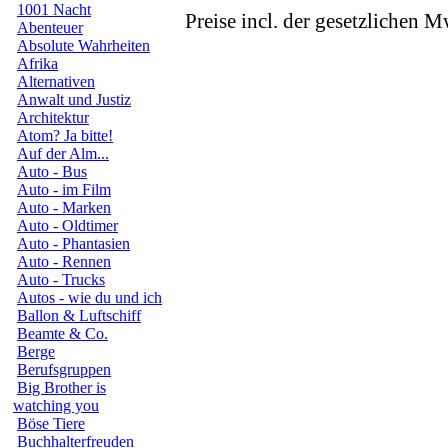
1001 Nacht
Preise incl. der gesetzlichen M
Abenteuer
Absolute Wahrheiten
Afrika
Alternativen
Anwalt und Justiz
Architektur
Atom? Ja bitte!
Auf der Alm...
Auto - Bus
Auto - im Film
Auto - Marken
Auto - Oldtimer
Auto - Phantasien
Auto - Rennen
Auto - Trucks
Autos - wie du und ich
Ballon & Luftschiff
Beamte & Co.
Berge
Berufsgruppen
Big Brother is
watching you
Böse Tiere
Buchhalterfreuden