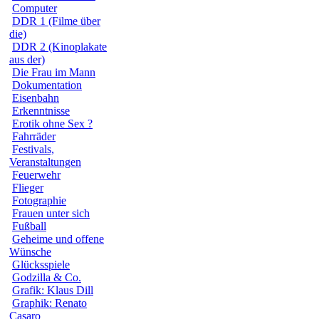
Computer
DDR 1 (Filme über
die)
DDR 2 (Kinoplakate
aus der)
Die Frau im Mann
Dokumentation
Eisenbahn
Erkenntnisse
Erotik ohne Sex ?
Fahrräder
Festivals,
Veranstaltungen
Feuerwehr
Flieger
Fotographie
Frauen unter sich
Fußball
Geheime und offene
Wünsche
Glücksspiele
Godzilla & Co.
Grafik: Klaus Dill
Graphik: Renato
Casaro