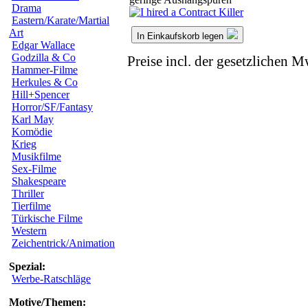
Drama
Eastern/Karate/Martial
Art
In Einkaufskorb legen
Edgar Wallace
Godzilla & Co
Preise incl. der gesetzlichen M
Hammer-Filme
Herkules & Co
Hill+Spencer
Horror/SF/Fantasy
Karl May
Komödie
Krieg
Musikfilme
Sex-Filme
Shakespeare
Thriller
Tierfilme
Türkische Filme
Western
Zeichentrick/Animation
Spezial:
Werbe-Ratschläge
Motive/Themen: