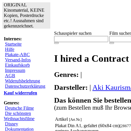
ORIGINAL
Kinomaterial, KEINE
Kopien, Posterdrucke
etc.! Ausnahmen sind
gekennzeichnet.
Schauspieler suchen
Film suche
Internes:
Startseite
Hilfe
Plakate-ABC
I hired a Contract
Versand-Infos
Einkaufskorb
Impressum
Genres:
|
AGB
Widerufsbelehrung
Darsteller:
|
Aki Kaurismä
Datenschutzerklärung
Kauf widerrufen
Das können Sie bestellen
Genres:
(zum Bestellen muß Ihr Browse
Deutsche Filme
Die schönsten
Weihnachtsfilme
Artikel
[Art.Nr.]
Disney
Plakat Din A1, gefaltet (60x84 cm)
[28677
Dokumentation
geringe Aushangspuren