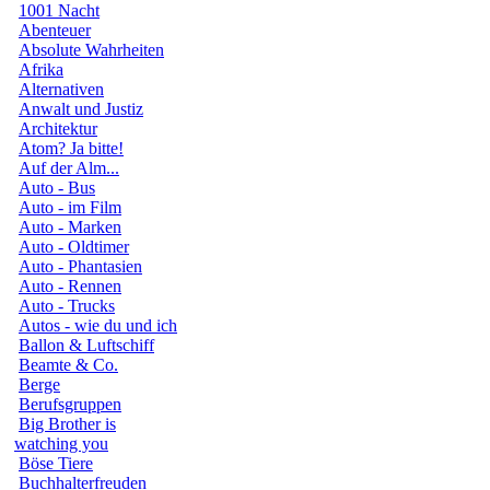
1001 Nacht
Abenteuer
Absolute Wahrheiten
Afrika
Alternativen
Anwalt und Justiz
Architektur
Atom? Ja bitte!
Auf der Alm...
Auto - Bus
Auto - im Film
Auto - Marken
Auto - Oldtimer
Auto - Phantasien
Auto - Rennen
Auto - Trucks
Autos - wie du und ich
Ballon & Luftschiff
Beamte & Co.
Berge
Berufsgruppen
Big Brother is
watching you
Böse Tiere
Buchhalterfreuden