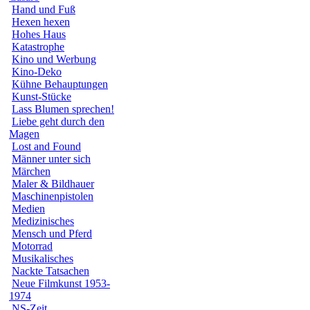
Hand und Fuß
Hexen hexen
Hohes Haus
Katastrophe
Kino und Werbung
Kino-Deko
Kühne Behauptungen
Kunst-Stücke
Lass Blumen sprechen!
Liebe geht durch den
Magen
Lost and Found
Männer unter sich
Märchen
Maler & Bildhauer
Maschinenpistolen
Medien
Medizinisches
Mensch und Pferd
Motorrad
Musikalisches
Nackte Tatsachen
Neue Filmkunst 1953-
1974
NS-Zeit