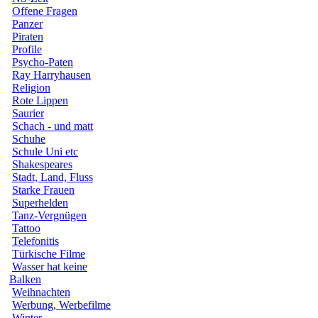
Offene Fragen
Panzer
Piraten
Profile
Psycho-Paten
Ray Harryhausen
Religion
Rote Lippen
Saurier
Schach - und matt
Schuhe
Schule Uni etc
Shakespeares
Stadt, Land, Fluss
Starke Frauen
Superhelden
Tanz-Vergnügen
Tattoo
Telefonitis
Türkische Filme
Wasser hat keine
Balken
Weihnachten
Werbung, Werbefilme
Winter