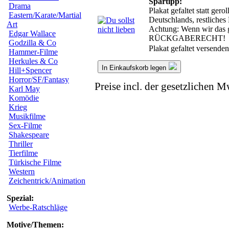
Spartipp:
Drama
Plakat gefaltet statt ge
Eastern/Karate/Martial
Deutschlands, restliche
Art
Achtung: Wenn wir das ge
Edgar Wallace
RÜCKGABERECHT!
Godzilla & Co
Plakat gefaltet versende
Hammer-Filme
Herkules & Co
In Einkaufskorb legen
Hill+Spencer
Horror/SF/Fantasy
Preise incl. der gesetzlichen M
Karl May
Komödie
Krieg
Musikfilme
Sex-Filme
Shakespeare
Thriller
Tierfilme
Türkische Filme
Western
Zeichentrick/Animation
Spezial:
Werbe-Ratschläge
Motive/Themen: