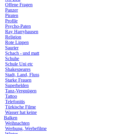
Offene Fragen
Panzer
Piraten
Profile
Psycho-Paten
Ray Harryhausen
Religion
Rote Lippen
Saurier
Schach - und matt
Schuhe
Schule Uni etc
Shakespeares
Stadt, Land, Fluss
Starke Frauen
Superhelden
Tanz-Vergnügen
Tattoo
Telefonitis
Türkische Filme
Wasser hat keine
Balken
Weihnachten
Werbung, Werbefilme
Winter