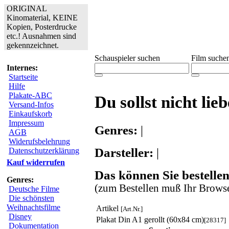
ORIGINAL
Kinomaterial, KEINE
Kopien, Posterdrucke
etc.! Ausnahmen sind
gekennzeichnet.
Schauspieler suchen
Film suche
Internes:
Startseite
Hilfe
Plakate-ABC
Du sollst nicht lie
Versand-Infos
Einkaufskorb
Impressum
Genres:
|
AGB
Widerufsbelehrung
Darsteller:
|
Datenschutzerklärung
Kauf widerrufen
Das können Sie bestellen
Genres:
(zum Bestellen muß Ihr Browse
Deutsche Filme
Die schönsten
Weihnachtsfilme
Artikel
[Art.Nr.]
Disney
Plakat Din A1 gerollt (60x84 cm)
[28317]
Dokumentation