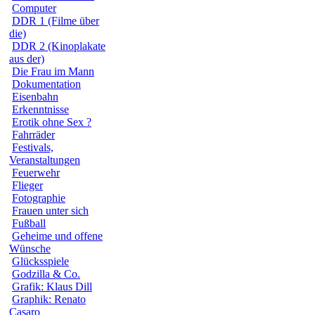
Computer
DDR 1 (Filme über
die)
DDR 2 (Kinoplakate
aus der)
Die Frau im Mann
Dokumentation
Eisenbahn
Erkenntnisse
Erotik ohne Sex ?
Fahrräder
Festivals,
Veranstaltungen
Feuerwehr
Flieger
Fotographie
Frauen unter sich
Fußball
Geheime und offene
Wünsche
Glücksspiele
Godzilla & Co.
Grafik: Klaus Dill
Graphik: Renato
Casaro