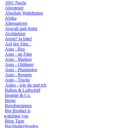
1001 Nacht
Abenteuer
Absolute Wahrheiten
Afrika
Alternativen
Anwalt und Justiz
Architektur
Atom? Ja bitte!
Auf der Alm...
Auto - Bus
Auto - im Film
Auto - Marken
Auto - Oldtimer
Auto - Phantasien
Auto - Rennen
Auto - Trucks
Autos - wie du und ich
Ballon & Luftschiff
Beamte & Co.
Berge
Berufsgruppen
Big Brother is
watching you
Böse Tiere
Buchhalterfreuden