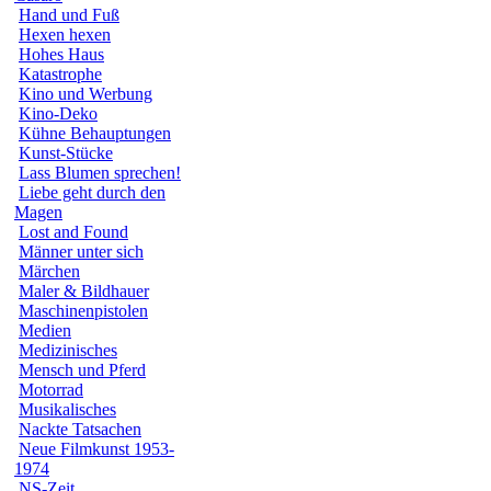
Hand und Fuß
Hexen hexen
Hohes Haus
Katastrophe
Kino und Werbung
Kino-Deko
Kühne Behauptungen
Kunst-Stücke
Lass Blumen sprechen!
Liebe geht durch den
Magen
Lost and Found
Männer unter sich
Märchen
Maler & Bildhauer
Maschinenpistolen
Medien
Medizinisches
Mensch und Pferd
Motorrad
Musikalisches
Nackte Tatsachen
Neue Filmkunst 1953-
1974
NS-Zeit