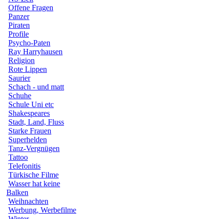
Offene Fragen
Panzer
Piraten
Profile
Psycho-Paten
Ray Harryhausen
Religion
Rote Lippen
Saurier
Schach - und matt
Schuhe
Schule Uni etc
Shakespeares
Stadt, Land, Fluss
Starke Frauen
Superhelden
Tanz-Vergnügen
Tattoo
Telefonitis
Türkische Filme
Wasser hat keine
Balken
Weihnachten
Werbung, Werbefilme
Winter