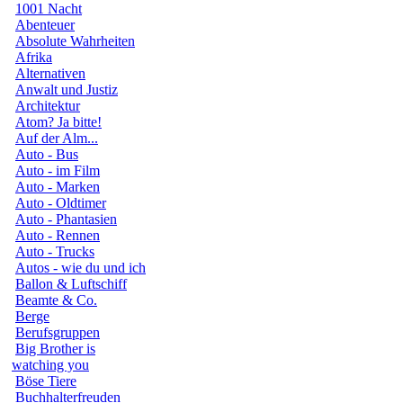
1001 Nacht
Abenteuer
Absolute Wahrheiten
Afrika
Alternativen
Anwalt und Justiz
Architektur
Atom? Ja bitte!
Auf der Alm...
Auto - Bus
Auto - im Film
Auto - Marken
Auto - Oldtimer
Auto - Phantasien
Auto - Rennen
Auto - Trucks
Autos - wie du und ich
Ballon & Luftschiff
Beamte & Co.
Berge
Berufsgruppen
Big Brother is
watching you
Böse Tiere
Buchhalterfreuden