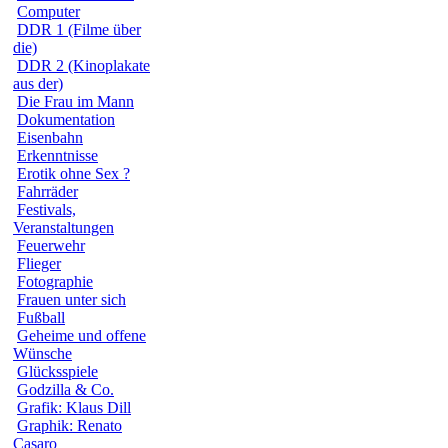
Computer
DDR 1 (Filme über
die)
DDR 2 (Kinoplakate
aus der)
Die Frau im Mann
Dokumentation
Eisenbahn
Erkenntnisse
Erotik ohne Sex ?
Fahrräder
Festivals,
Veranstaltungen
Feuerwehr
Flieger
Fotographie
Frauen unter sich
Fußball
Geheime und offene
Wünsche
Glücksspiele
Godzilla & Co.
Grafik: Klaus Dill
Graphik: Renato
Casaro