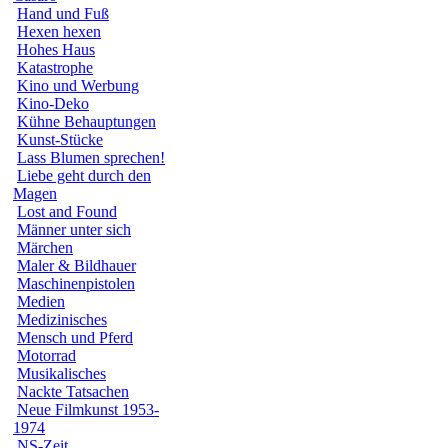
Hand und Fuß
Hexen hexen
Hohes Haus
Katastrophe
Kino und Werbung
Kino-Deko
Kühne Behauptungen
Kunst-Stücke
Lass Blumen sprechen!
Liebe geht durch den
Magen
Lost and Found
Männer unter sich
Märchen
Maler & Bildhauer
Maschinenpistolen
Medien
Medizinisches
Mensch und Pferd
Motorrad
Musikalisches
Nackte Tatsachen
Neue Filmkunst 1953-
1974
NS-Zeit