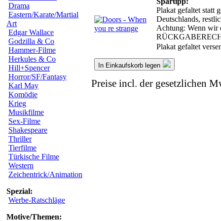
Spartipp:
Drama
Plakat gefaltet stat
Eastern/Karate/Martial
Deutschlands, restl
Art
Achtung: Wenn wir da
Edgar Wallace
RÜCKGABERECH
Godzilla & Co
Plakat gefaltet vers
Hammer-Filme
Herkules & Co
In Einkaufskorb legen
Hill+Spencer
Horror/SF/Fantasy
Preise incl. der gesetzlichen M
Karl May
Komödie
Krieg
Musikfilme
Sex-Filme
Shakespeare
Thriller
Tierfilme
Türkische Filme
Western
Zeichentrick/Animation
Spezial:
Werbe-Ratschläge
Motive/Themen: