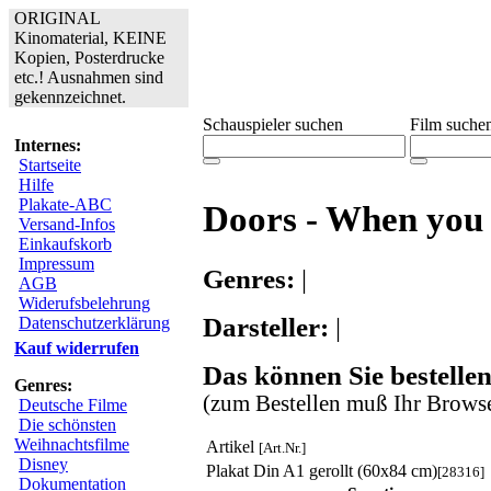
ORIGINAL
Kinomaterial, KEINE
Kopien, Posterdrucke
etc.! Ausnahmen sind
gekennzeichnet.
Schauspieler suchen
Film suche
Internes:
Startseite
Hilfe
Plakate-ABC
Doors - When you 
Versand-Infos
Einkaufskorb
Impressum
Genres:
|
AGB
Widerufsbelehrung
Darsteller:
|
Datenschutzerklärung
Kauf widerrufen
Das können Sie bestellen
Genres:
(zum Bestellen muß Ihr Browse
Deutsche Filme
Die schönsten
Weihnachtsfilme
Artikel
[Art.Nr.]
Disney
Plakat Din A1 gerollt (60x84 cm)
[28316]
Dokumentation