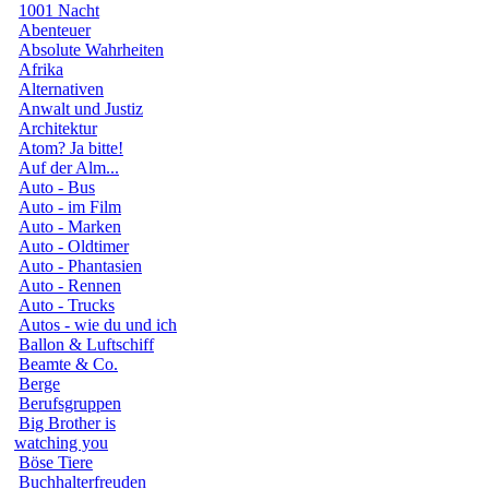
1001 Nacht
Abenteuer
Absolute Wahrheiten
Afrika
Alternativen
Anwalt und Justiz
Architektur
Atom? Ja bitte!
Auf der Alm...
Auto - Bus
Auto - im Film
Auto - Marken
Auto - Oldtimer
Auto - Phantasien
Auto - Rennen
Auto - Trucks
Autos - wie du und ich
Ballon & Luftschiff
Beamte & Co.
Berge
Berufsgruppen
Big Brother is
watching you
Böse Tiere
Buchhalterfreuden