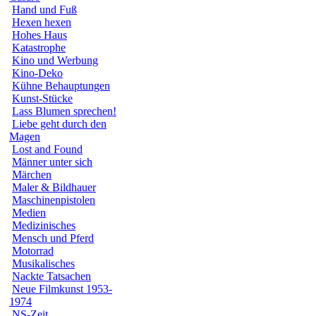
Hand und Fuß
Hexen hexen
Hohes Haus
Katastrophe
Kino und Werbung
Kino-Deko
Kühne Behauptungen
Kunst-Stücke
Lass Blumen sprechen!
Liebe geht durch den
Magen
Lost and Found
Männer unter sich
Märchen
Maler & Bildhauer
Maschinenpistolen
Medien
Medizinisches
Mensch und Pferd
Motorrad
Musikalisches
Nackte Tatsachen
Neue Filmkunst 1953-
1974
NS-Zeit