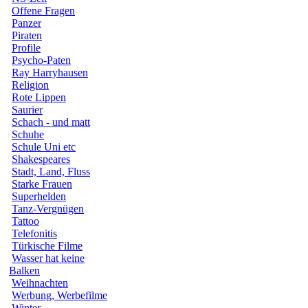
Offene Fragen
Panzer
Piraten
Profile
Psycho-Paten
Ray Harryhausen
Religion
Rote Lippen
Saurier
Schach - und matt
Schuhe
Schule Uni etc
Shakespeares
Stadt, Land, Fluss
Starke Frauen
Superhelden
Tanz-Vergnügen
Tattoo
Telefonitis
Türkische Filme
Wasser hat keine
Balken
Weihnachten
Werbung, Werbefilme
Winter