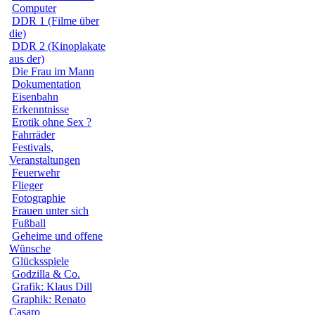
Computer
DDR 1 (Filme über
die)
DDR 2 (Kinoplakate
aus der)
Die Frau im Mann
Dokumentation
Eisenbahn
Erkenntnisse
Erotik ohne Sex ?
Fahrräder
Festivals,
Veranstaltungen
Feuerwehr
Flieger
Fotographie
Frauen unter sich
Fußball
Geheime und offene
Wünsche
Glücksspiele
Godzilla & Co.
Grafik: Klaus Dill
Graphik: Renato
Casaro