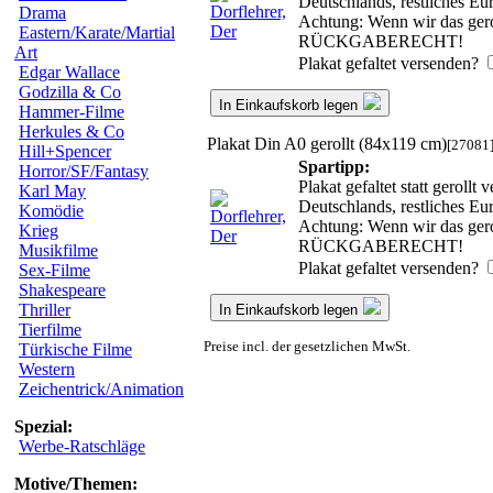
Deutschlands, restliches E
Drama
Achtung: Wenn wir das gerol
Eastern/Karate/Martial
RÜCKGABERECHT!
Art
Plakat gefaltet versenden?
Edgar Wallace
Godzilla & Co
In Einkaufskorb legen
Hammer-Filme
Herkules & Co
Plakat Din A0 gerollt (84x119 cm)
[27081
Hill+Spencer
Spartipp:
Horror/SF/Fantasy
Plakat gefaltet statt geroll
Karl May
Deutschlands, restliches E
Komödie
Achtung: Wenn wir das gerol
Krieg
RÜCKGABERECHT!
Musikfilme
Plakat gefaltet versenden?
Sex-Filme
Shakespeare
Thriller
In Einkaufskorb legen
Tierfilme
Preise incl. der gesetzlichen MwSt.
Türkische Filme
Western
Zeichentrick/Animation
Spezial:
Werbe-Ratschläge
Motive/Themen: