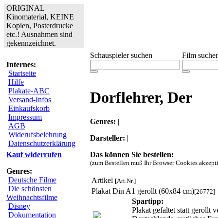
ORIGINAL
Kinomaterial, KEINE
Kopien, Posterdrucke
etc.! Ausnahmen sind
gekennzeichnet.
Schauspieler suchen
Film suche
Internes:
Startseite
Hilfe
Plakate-ABC
Dorflehrer, Der
Versand-Infos
Einkaufskorb
Impressum
Genres:
|
AGB
Widerufsbelehrung
Darsteller:
|
Datenschutzerklärung
Das können Sie bestellen:
Kauf widerrufen
(zum Bestellen muß Ihr Browser Cookies akzepti
Genres:
Deutsche Filme
Artikel
[Art.Nr.]
Die schönsten
Plakat Din A1 gerollt (60x84 cm)
[26772]
Weihnachtsfilme
Spartipp:
Disney
Plakat gefaltet statt geroll
Dokumentation