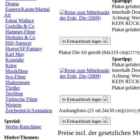
Spartipp:
Drama
Plakat gefalte
Eastern/Karate/Martial
innerhalb Deu
Art
Achtung: Wenn 
Edgar Wallace
KEIN RÜC
Godzilla & Co
Plakat gefalt
Hammer-Filme
Herkules & Co
In Einkaufskorb legen
Hill+Spencer
Horror/SF/Fantasy
Plakat Din A0 gerollt (84x119 cm)
[25778
Karl May
Spartipp:
Komödie
Plakat gefalte
Krieg
innerhalb Deu
Musikfilme
Achtung: Wenn 
Sex-Filme
KEIN RÜC
Shakespeare
Plakat gefalt
Thriller
Tierfilme
Türkische Filme
In Einkaufskorb legen
Western
Aushangfotos (21 od.24x30 cm)
(
Zeichentrick/Animation
[32655]
Spezial:
In Einkaufskorb legen
Werbe-Ratschläge
Preise incl. der gesetzlichen M
Motive/Themen: