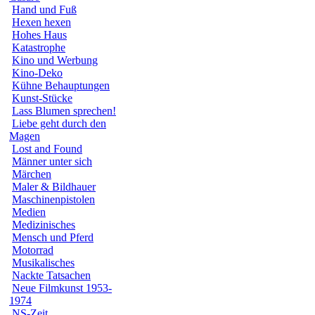
Hand und Fuß
Hexen hexen
Hohes Haus
Katastrophe
Kino und Werbung
Kino-Deko
Kühne Behauptungen
Kunst-Stücke
Lass Blumen sprechen!
Liebe geht durch den
Magen
Lost and Found
Männer unter sich
Märchen
Maler & Bildhauer
Maschinenpistolen
Medien
Medizinisches
Mensch und Pferd
Motorrad
Musikalisches
Nackte Tatsachen
Neue Filmkunst 1953-
1974
NS-Zeit