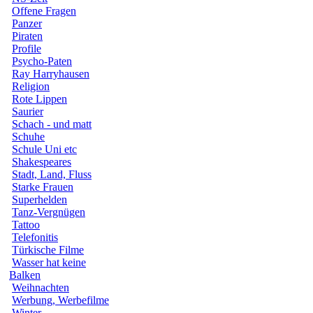
Offene Fragen
Panzer
Piraten
Profile
Psycho-Paten
Ray Harryhausen
Religion
Rote Lippen
Saurier
Schach - und matt
Schuhe
Schule Uni etc
Shakespeares
Stadt, Land, Fluss
Starke Frauen
Superhelden
Tanz-Vergnügen
Tattoo
Telefonitis
Türkische Filme
Wasser hat keine
Balken
Weihnachten
Werbung, Werbefilme
Winter