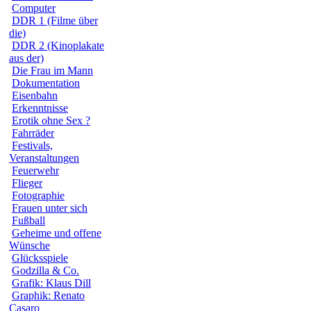
Computer
DDR 1 (Filme über
die)
DDR 2 (Kinoplakate
aus der)
Die Frau im Mann
Dokumentation
Eisenbahn
Erkenntnisse
Erotik ohne Sex ?
Fahrräder
Festivals,
Veranstaltungen
Feuerwehr
Flieger
Fotographie
Frauen unter sich
Fußball
Geheime und offene
Wünsche
Glücksspiele
Godzilla & Co.
Grafik: Klaus Dill
Graphik: Renato
Casaro