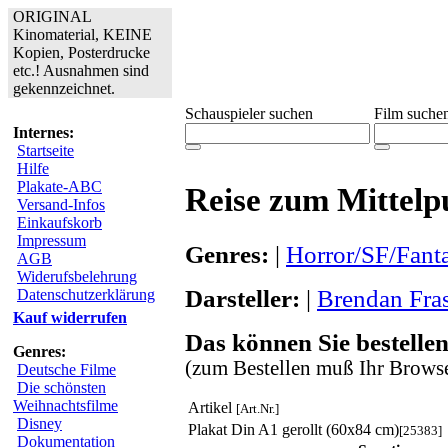
ORIGINAL
Kinomaterial, KEINE
Kopien, Posterdrucke
etc.! Ausnahmen sind
gekennzeichnet.
Schauspieler suchen
Film suche
Internes:
Startseite
Hilfe
Plakate-ABC
Reise zum Mittelp
Versand-Infos
Einkaufskorb
Impressum
Genres:
|
Horror/SF/Fant
AGB
Widerufsbelehrung
Darsteller:
|
Brendan Fra
Datenschutzerklärung
Kauf widerrufen
Das können Sie bestellen
Genres:
(zum Bestellen muß Ihr Browse
Deutsche Filme
Die schönsten
Weihnachtsfilme
Artikel
[Art.Nr.]
Disney
Plakat Din A1 gerollt (60x84 cm)
[25383]
Dokumentation