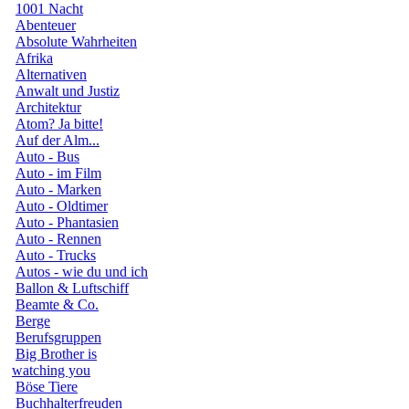
1001 Nacht
Abenteuer
Absolute Wahrheiten
Afrika
Alternativen
Anwalt und Justiz
Architektur
Atom? Ja bitte!
Auf der Alm...
Auto - Bus
Auto - im Film
Auto - Marken
Auto - Oldtimer
Auto - Phantasien
Auto - Rennen
Auto - Trucks
Autos - wie du und ich
Ballon & Luftschiff
Beamte & Co.
Berge
Berufsgruppen
Big Brother is
watching you
Böse Tiere
Buchhalterfreuden