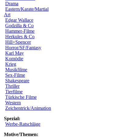
Drama
Eastern/Karate/Martial
Art
Edgar Wallace
Godzilla & Co
Hammer-Filme
Herkules & Co
Hill+Spencer
Horror/SF/Fantasy
Karl May
Komödie
Krieg
Musikfilme
Sex-Filme
Shakespeare
Thriller
Tierfilme
Türkische Filme
Western
Zeichentrick/Animation
Spezial:
Werbe-Ratschläge
Motive/Themen: