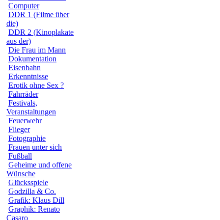
Computer
DDR 1 (Filme über
die)
DDR 2 (Kinoplakate
aus der)
Die Frau im Mann
Dokumentation
Eisenbahn
Erkenntnisse
Erotik ohne Sex ?
Fahrräder
Festivals,
Veranstaltungen
Feuerwehr
Flieger
Fotographie
Frauen unter sich
Fußball
Geheime und offene
Wünsche
Glücksspiele
Godzilla & Co.
Grafik: Klaus Dill
Graphik: Renato
Casaro