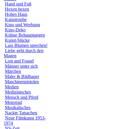
Hand und Fuß
Hexen hexen
Hohes Haus
Katastrophe
Kino und Werbung
Kino-Deko
Kühne Behauptungen
Kunst-Stücke
Lass Blumen sprechen!
Liebe geht durch den
Magen
Lost and Found
Männer unter sich
Märchen
Maler & Bildhauer
Maschinenpistolen
Medien
Medizinisches
Mensch und Pferd
Motorrad
Musikalisches
Nackte Tatsachen
Neue Filmkunst 1953-
1974
NS-Zeit