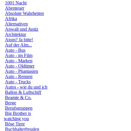
1001 Nacht
Abenteuer
Absolute Wahrheiten
Afrika
Alternativen
Anwalt und Justiz
Architektur
Atom? Ja bitte!
Auf der Alm...
Auto - Bus
Auto - im Film
Auto - Marken
Auto - Oldtimer
Auto - Phantasien
Auto - Rennen
Auto - Trucks
Autos - wie du und ich
Ballon & Luftschiff
Beamte & Co.
Berge
Berufsgruppen
Big Brother is
watching you
Böse Tiere
Buchhalterfreuden