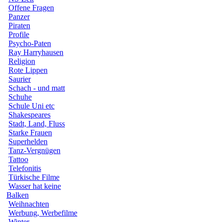
Offene Fragen
Panzer
Piraten
Profile
Psycho-Paten
Ray Harryhausen
Religion
Rote Lippen
Saurier
Schach - und matt
Schuhe
Schule Uni etc
Shakespeares
Stadt, Land, Fluss
Starke Frauen
Superhelden
Tanz-Vergnügen
Tattoo
Telefonitis
Türkische Filme
Wasser hat keine
Balken
Weihnachten
Werbung, Werbefilme
Winter