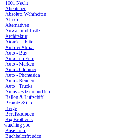
1001 Nacht
Abenteuer
Absolute Wahrheiten
Afrika
Alternativen
Anwalt und Justiz
Architektur
Atom? Ja bitte!
Auf der Alm...
Auto - Bus
Auto - im Film
Auto - Marken
Auto - Oldtimer
Auto - Phantasien
Auto - Rennen
Auto - Trucks
Autos - wie du und ich
Ballon & Luftschiff
Beamte & Co.
Berge
Berufsgruppen
Big Brother is
watching you
Böse Tiere
Buchhalterfreuden