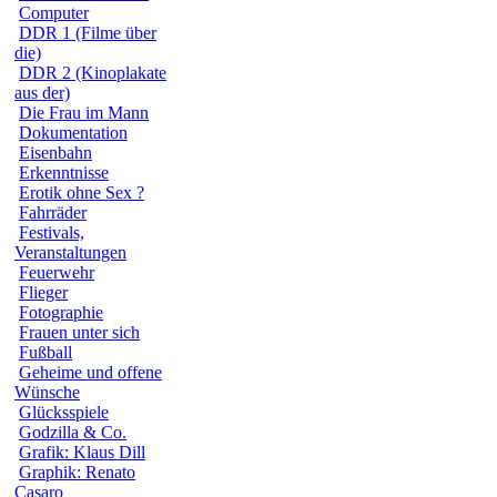
Computer
DDR 1 (Filme über
die)
DDR 2 (Kinoplakate
aus der)
Die Frau im Mann
Dokumentation
Eisenbahn
Erkenntnisse
Erotik ohne Sex ?
Fahrräder
Festivals,
Veranstaltungen
Feuerwehr
Flieger
Fotographie
Frauen unter sich
Fußball
Geheime und offene
Wünsche
Glücksspiele
Godzilla & Co.
Grafik: Klaus Dill
Graphik: Renato
Casaro