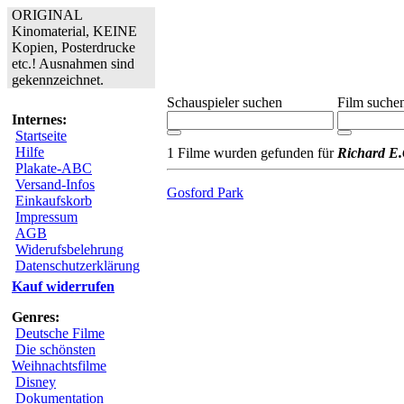
ORIGINAL
Kinomaterial, KEINE
Kopien, Posterdrucke
etc.! Ausnahmen sind
gekennzeichnet.
Schauspieler suchen
Film suche
Internes:
Startseite
Hilfe
1 Filme wurden gefunden für
Richard E.
Plakate-ABC
Versand-Infos
Gosford Park
Einkaufskorb
Impressum
AGB
Widerufsbelehrung
Datenschutzerklärung
Kauf widerrufen
Genres:
Deutsche Filme
Die schönsten
Weihnachtsfilme
Disney
Dokumentation