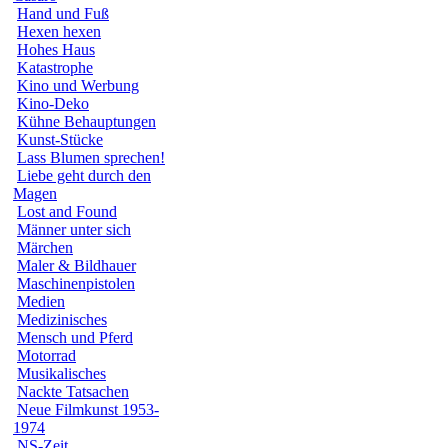
Hand und Fuß
Hexen hexen
Hohes Haus
Katastrophe
Kino und Werbung
Kino-Deko
Kühne Behauptungen
Kunst-Stücke
Lass Blumen sprechen!
Liebe geht durch den
Magen
Lost and Found
Männer unter sich
Märchen
Maler & Bildhauer
Maschinenpistolen
Medien
Medizinisches
Mensch und Pferd
Motorrad
Musikalisches
Nackte Tatsachen
Neue Filmkunst 1953-
1974
NS-Zeit