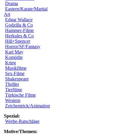
Drama
Eastern/Karate/Martial
Art
Edgar Wallace
Godzilla & Co
Hammer-Filme
Herkules & Co
Hill+Spencer
Horror/SF/Fantasy
Karl May
Komödie
Krieg
Musikfilme
Sex-Filme
Shakespeare
Thriller
Tierfilme
Türkische Filme
Western
Zeichentrick/Animation
Spezial:
Werbe-Ratschläge
Motive/Themen: