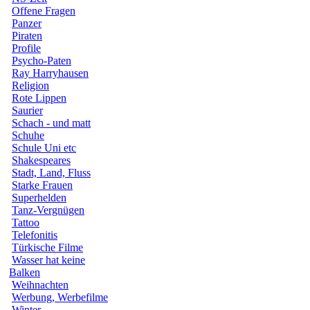
Offene Fragen
Panzer
Piraten
Profile
Psycho-Paten
Ray Harryhausen
Religion
Rote Lippen
Saurier
Schach - und matt
Schuhe
Schule Uni etc
Shakespeares
Stadt, Land, Fluss
Starke Frauen
Superhelden
Tanz-Vergnügen
Tattoo
Telefonitis
Türkische Filme
Wasser hat keine
Balken
Weihnachten
Werbung, Werbefilme
Winter