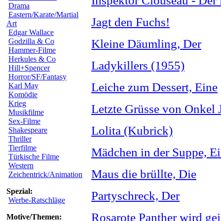
Inspektor Clouseau - Der i
Drama
Eastern/Karate/Martial
Jagt den Fuchs!
Art
Edgar Wallace
Godzilla & Co
Kleine Däumling, Der
Hammer-Filme
Herkules & Co
Ladykillers (1955)
Hill+Spencer
Horror/SF/Fantasy
Leiche zum Dessert, Eine
Karl May
Komödie
Krieg
Letzte Grüsse von Onkel 
Musikfilme
Sex-Filme
Lolita (Kubrick)
Shakespeare
Thriller
Tierfilme
Mädchen in der Suppe, E
Türkische Filme
Western
Maus die brüllte, Die
Zeichentrick/Animation
Spezial:
Partyschreck, Der
Werbe-Ratschläge
Rosarote Panther wird gej
Motive/Themen: