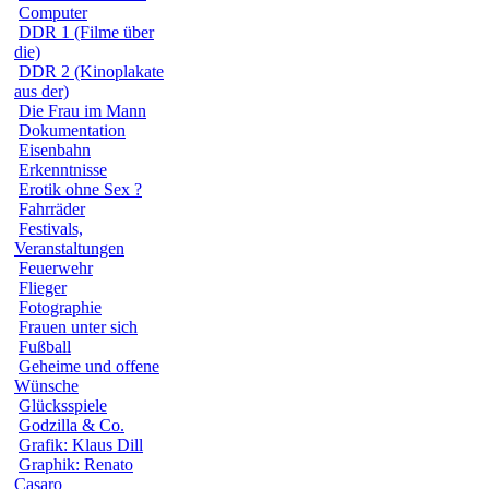
Computer
DDR 1 (Filme über
die)
DDR 2 (Kinoplakate
aus der)
Die Frau im Mann
Dokumentation
Eisenbahn
Erkenntnisse
Erotik ohne Sex ?
Fahrräder
Festivals,
Veranstaltungen
Feuerwehr
Flieger
Fotographie
Frauen unter sich
Fußball
Geheime und offene
Wünsche
Glücksspiele
Godzilla & Co.
Grafik: Klaus Dill
Graphik: Renato
Casaro