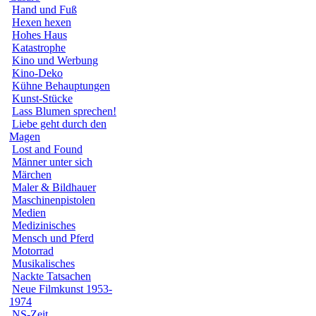
Hand und Fuß
Hexen hexen
Hohes Haus
Katastrophe
Kino und Werbung
Kino-Deko
Kühne Behauptungen
Kunst-Stücke
Lass Blumen sprechen!
Liebe geht durch den
Magen
Lost and Found
Männer unter sich
Märchen
Maler & Bildhauer
Maschinenpistolen
Medien
Medizinisches
Mensch und Pferd
Motorrad
Musikalisches
Nackte Tatsachen
Neue Filmkunst 1953-
1974
NS-Zeit