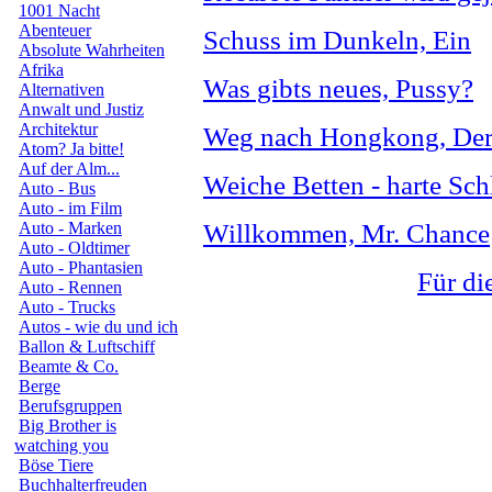
1001 Nacht
Abenteuer
Schuss im Dunkeln, Ein
Absolute Wahrheiten
Afrika
Was gibts neues, Pussy?
Alternativen
Anwalt und Justiz
Architektur
Weg nach Hongkong, De
Atom? Ja bitte!
Auf der Alm...
Weiche Betten - harte Sch
Auto - Bus
Auto - im Film
Auto - Marken
Willkommen, Mr. Chance
Auto - Oldtimer
Auto - Phantasien
Für di
Auto - Rennen
Auto - Trucks
Autos - wie du und ich
Ballon & Luftschiff
Beamte & Co.
Berge
Berufsgruppen
Big Brother is
watching you
Böse Tiere
Buchhalterfreuden