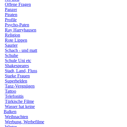
Offene Fragen
Panzer
Piraten
Profile
Psycho-Paten
Ray Harryhausen
Religion
Rote Lippen
Saurier
Schach - und matt
Schuhe
Schule Uni etc
Shakespeares
Stadt, Land, Fluss
Starke Frauen
Superhelden
Tanz-Vergnügen
Tattoo
Telefonitis
Türkische Filme
Wasser hat keine
Balken
Weihnachten
Werbung, Werbefilme
Winter