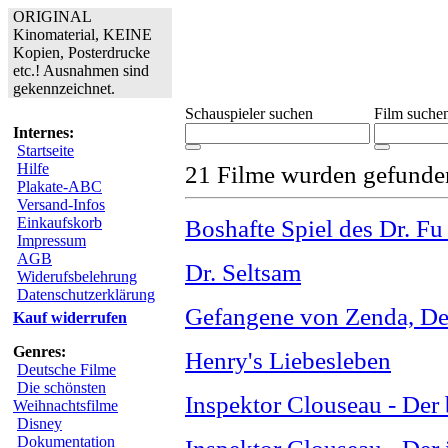
ORIGINAL
Kinomaterial, KEINE
Kopien, Posterdrucke
etc.! Ausnahmen sind
gekennzeichnet.
Schauspieler suchen
Film suche
Internes:
Startseite
Hilfe
21 Filme wurden gefunde
Plakate-ABC
Versand-Infos
Einkaufskorb
Boshafte Spiel des Dr. F
Impressum
AGB
Dr. Seltsam
Widerufsbelehrung
Datenschutzerklärung
Gefangene von Zenda, Der
Kauf widerrufen
Genres:
Henry's Liebesleben
Deutsche Filme
Die schönsten
Inspektor Clouseau - Der 
Weihnachtsfilme
Disney
Dokumentation