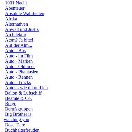
1001 Nacht
Abenteuer
Absolute Wahrheiten
Afrika
Alternativen
Anwalt und Justiz
Architektur
Atom? Ja bitte!
Auf der Alm...
Auto - Bus
Auto - im Film
Auto - Marken
Auto - Oldtimer
Auto - Phantasien
Auto - Rennen
Auto - Trucks
Autos - wie du und ich
Ballon & Luftschiff
Beamte & Co.
Berge
Berufsgruppen
Big Brother is
watching you
Böse Tiere
Buchhalterfreuden