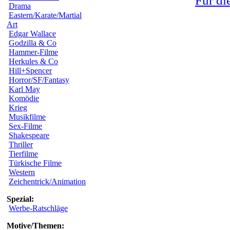
Für di
Drama
Eastern/Karate/Martial
Art
Edgar Wallace
Godzilla & Co
Hammer-Filme
Herkules & Co
Hill+Spencer
Horror/SF/Fantasy
Karl May
Komödie
Krieg
Musikfilme
Sex-Filme
Shakespeare
Thriller
Tierfilme
Türkische Filme
Western
Zeichentrick/Animation
Spezial:
Werbe-Ratschläge
Motive/Themen: