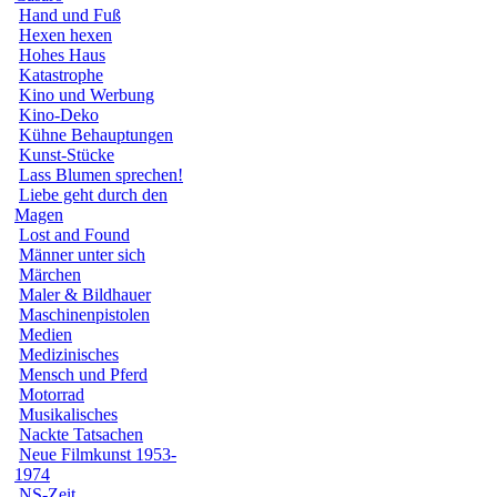
Hand und Fuß
Hexen hexen
Hohes Haus
Katastrophe
Kino und Werbung
Kino-Deko
Kühne Behauptungen
Kunst-Stücke
Lass Blumen sprechen!
Liebe geht durch den
Magen
Lost and Found
Männer unter sich
Märchen
Maler & Bildhauer
Maschinenpistolen
Medien
Medizinisches
Mensch und Pferd
Motorrad
Musikalisches
Nackte Tatsachen
Neue Filmkunst 1953-
1974
NS-Zeit