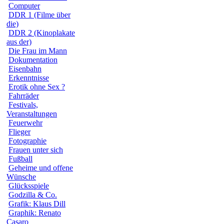
Computer
DDR 1 (Filme über
die)
DDR 2 (Kinoplakate
aus der)
Die Frau im Mann
Dokumentation
Eisenbahn
Erkenntnisse
Erotik ohne Sex ?
Fahrräder
Festivals,
Veranstaltungen
Feuerwehr
Flieger
Fotographie
Frauen unter sich
Fußball
Geheime und offene
Wünsche
Glücksspiele
Godzilla & Co.
Grafik: Klaus Dill
Graphik: Renato
Casaro