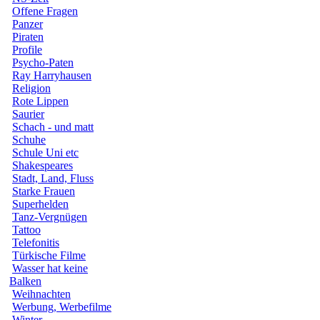
Offene Fragen
Panzer
Piraten
Profile
Psycho-Paten
Ray Harryhausen
Religion
Rote Lippen
Saurier
Schach - und matt
Schuhe
Schule Uni etc
Shakespeares
Stadt, Land, Fluss
Starke Frauen
Superhelden
Tanz-Vergnügen
Tattoo
Telefonitis
Türkische Filme
Wasser hat keine
Balken
Weihnachten
Werbung, Werbefilme
Winter