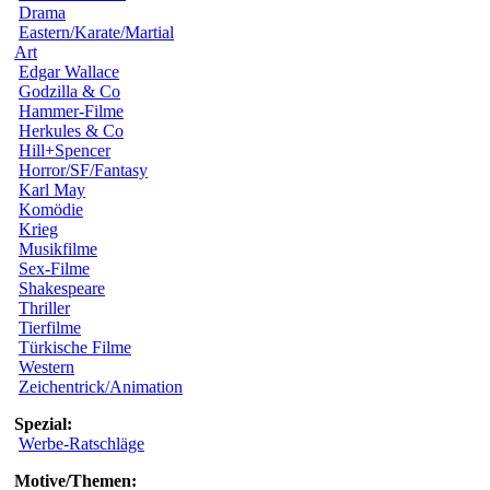
Drama
Eastern/Karate/Martial
Art
Edgar Wallace
Godzilla & Co
Hammer-Filme
Herkules & Co
Hill+Spencer
Horror/SF/Fantasy
Karl May
Komödie
Krieg
Musikfilme
Sex-Filme
Shakespeare
Thriller
Tierfilme
Türkische Filme
Western
Zeichentrick/Animation
Spezial:
Werbe-Ratschläge
Motive/Themen: