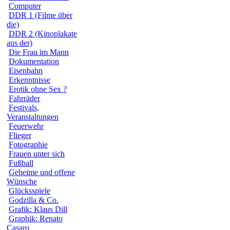
Computer
DDR 1 (Filme über
die)
DDR 2 (Kinoplakate
aus der)
Die Frau im Mann
Dokumentation
Eisenbahn
Erkenntnisse
Erotik ohne Sex ?
Fahrräder
Festivals,
Veranstaltungen
Feuerwehr
Flieger
Fotographie
Frauen unter sich
Fußball
Geheime und offene
Wünsche
Glücksspiele
Godzilla & Co.
Grafik: Klaus Dill
Graphik: Renato
Casaro