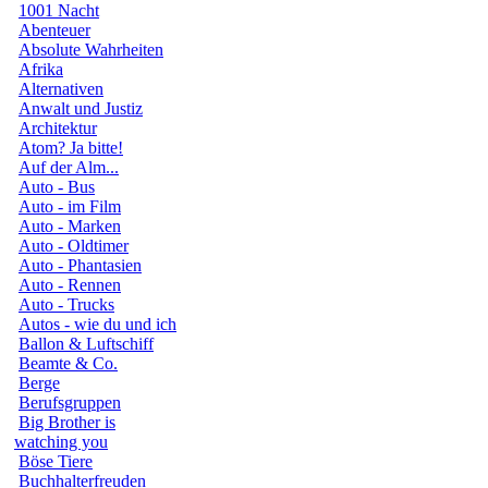
1001 Nacht
Abenteuer
Absolute Wahrheiten
Afrika
Alternativen
Anwalt und Justiz
Architektur
Atom? Ja bitte!
Auf der Alm...
Auto - Bus
Auto - im Film
Auto - Marken
Auto - Oldtimer
Auto - Phantasien
Auto - Rennen
Auto - Trucks
Autos - wie du und ich
Ballon & Luftschiff
Beamte & Co.
Berge
Berufsgruppen
Big Brother is
watching you
Böse Tiere
Buchhalterfreuden