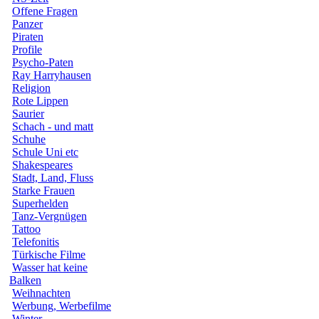
Offene Fragen
Panzer
Piraten
Profile
Psycho-Paten
Ray Harryhausen
Religion
Rote Lippen
Saurier
Schach - und matt
Schuhe
Schule Uni etc
Shakespeares
Stadt, Land, Fluss
Starke Frauen
Superhelden
Tanz-Vergnügen
Tattoo
Telefonitis
Türkische Filme
Wasser hat keine
Balken
Weihnachten
Werbung, Werbefilme
Winter