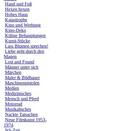
Hand und Fuß
Hexen hexen
Hohes Haus
Katastrophe
Kino und Werbung
Kino-Deko
Kühne Behauptungen
Kunst-Stücke
Lass Blumen sprechen!
Liebe geht durch den
Magen
Lost and Found
Männer unter sich
Märchen
Maler & Bildhauer
Maschinenpistolen
Medien
Medizinisches
Mensch und Pferd
Motorrad
Musikalisches
Nackte Tatsachen
Neue Filmkunst 1953-
1974
NS-Zeit