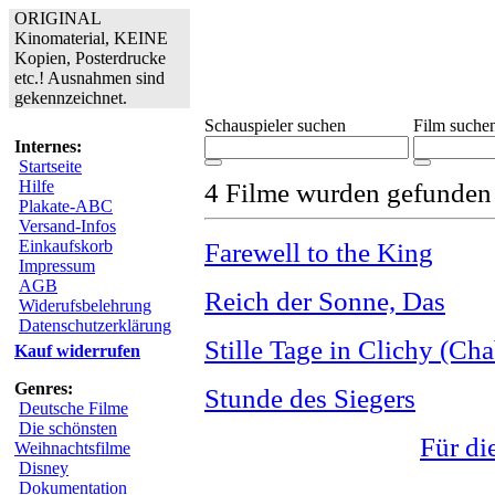
ORIGINAL
Kinomaterial, KEINE
Kopien, Posterdrucke
etc.! Ausnahmen sind
gekennzeichnet.
Schauspieler suchen
Film suche
Internes:
Startseite
Hilfe
4 Filme wurden gefunden
Plakate-ABC
Versand-Infos
Einkaufskorb
Farewell to the King
Impressum
AGB
Reich der Sonne, Das
Widerufsbelehrung
Datenschutzerklärung
Stille Tage in Clichy (Cha
Kauf widerrufen
Genres:
Stunde des Siegers
Deutsche Filme
Die schönsten
Für di
Weihnachtsfilme
Disney
Dokumentation