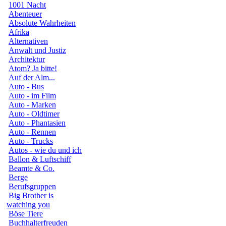
1001 Nacht
Abenteuer
Absolute Wahrheiten
Afrika
Alternativen
Anwalt und Justiz
Architektur
Atom? Ja bitte!
Auf der Alm...
Auto - Bus
Auto - im Film
Auto - Marken
Auto - Oldtimer
Auto - Phantasien
Auto - Rennen
Auto - Trucks
Autos - wie du und ich
Ballon & Luftschiff
Beamte & Co.
Berge
Berufsgruppen
Big Brother is
watching you
Böse Tiere
Buchhalterfreuden