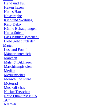
Hand und Fuß
Hexen hexen
Hohes Haus
Katastrophe
Kino und Werbung
Kino-Deko
Kühne Behauptungen
Kunst-Stücke
Lass Blumen sprechen!
Liebe geht durch den
Magen
Lost and Found
Männer unter sich
Märchen
Maler & Bildhauer
Maschinenpistolen
Medien
Medizinisches
Mensch und Pferd
Motorrad
Musikalisches
Nackte Tatsachen
Neue Filmkunst 1953-
1974
NS-Zeit