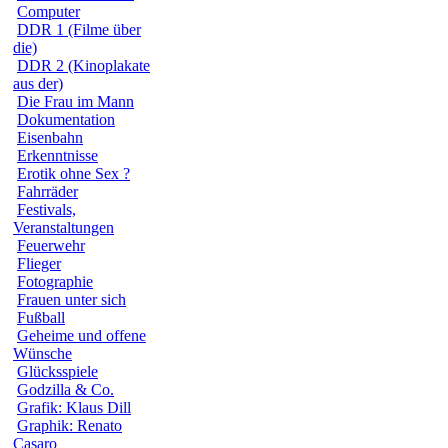
Computer
DDR 1 (Filme über
die)
DDR 2 (Kinoplakate
aus der)
Die Frau im Mann
Dokumentation
Eisenbahn
Erkenntnisse
Erotik ohne Sex ?
Fahrräder
Festivals,
Veranstaltungen
Feuerwehr
Flieger
Fotographie
Frauen unter sich
Fußball
Geheime und offene
Wünsche
Glücksspiele
Godzilla & Co.
Grafik: Klaus Dill
Graphik: Renato
Casaro