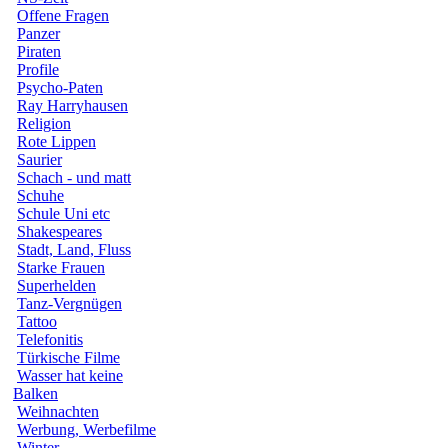
Offene Fragen
Panzer
Piraten
Profile
Psycho-Paten
Ray Harryhausen
Religion
Rote Lippen
Saurier
Schach - und matt
Schuhe
Schule Uni etc
Shakespeares
Stadt, Land, Fluss
Starke Frauen
Superhelden
Tanz-Vergnügen
Tattoo
Telefonitis
Türkische Filme
Wasser hat keine
Balken
Weihnachten
Werbung, Werbefilme
Winter