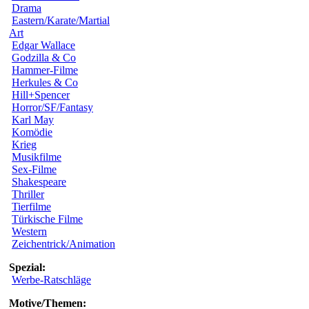
Drama
Eastern/Karate/Martial
Art
Edgar Wallace
Godzilla & Co
Hammer-Filme
Herkules & Co
Hill+Spencer
Horror/SF/Fantasy
Karl May
Komödie
Krieg
Musikfilme
Sex-Filme
Shakespeare
Thriller
Tierfilme
Türkische Filme
Western
Zeichentrick/Animation
Spezial:
Werbe-Ratschläge
Motive/Themen: