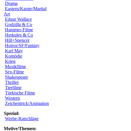
Drama
Eastern/Karate/Martial
Art
Edgar Wallace
Godzilla & Co
Hammer-Filme
Herkules & Co
Hill+Spencer
Horror/SF/Fantasy
Karl May
Komödie
Krieg
Musikfilme
Sex-Filme
Shakespeare
Thriller
Tierfilme
Türkische Filme
Western
Zeichentrick/Animation
Spezial:
Werbe-Ratschläge
Motive/Themen: