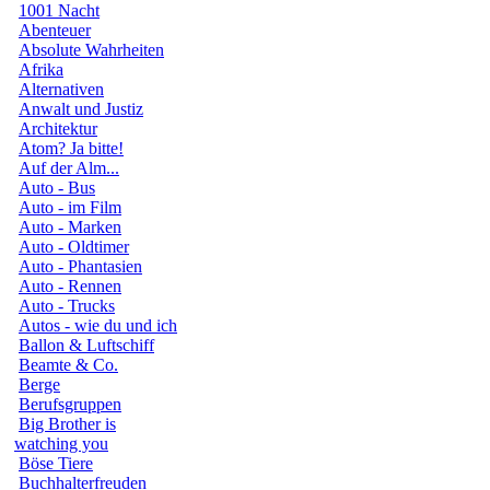
1001 Nacht
Abenteuer
Absolute Wahrheiten
Afrika
Alternativen
Anwalt und Justiz
Architektur
Atom? Ja bitte!
Auf der Alm...
Auto - Bus
Auto - im Film
Auto - Marken
Auto - Oldtimer
Auto - Phantasien
Auto - Rennen
Auto - Trucks
Autos - wie du und ich
Ballon & Luftschiff
Beamte & Co.
Berge
Berufsgruppen
Big Brother is
watching you
Böse Tiere
Buchhalterfreuden