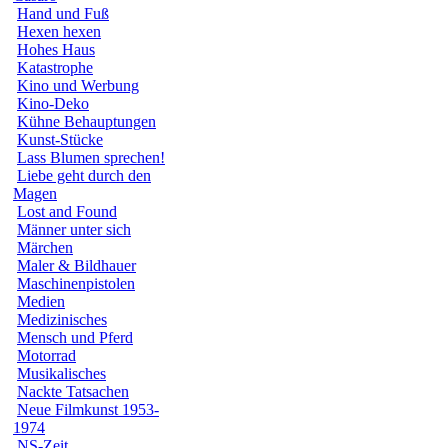
Hand und Fuß
Hexen hexen
Hohes Haus
Katastrophe
Kino und Werbung
Kino-Deko
Kühne Behauptungen
Kunst-Stücke
Lass Blumen sprechen!
Liebe geht durch den
Magen
Lost and Found
Männer unter sich
Märchen
Maler & Bildhauer
Maschinenpistolen
Medien
Medizinisches
Mensch und Pferd
Motorrad
Musikalisches
Nackte Tatsachen
Neue Filmkunst 1953-
1974
NS-Zeit