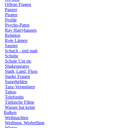
Offene Fragen
Panzer
Piraten
Profile
Psycho-Paten
Ray Harryhausen
Religion
Rote Lippen
Saurier
Schach - und matt
Schuhe
Schule Uni etc
Shakespeares
Stadt, Land, Fluss
Starke Frauen
Superhelden
Tanz-Vergnügen
Tattoo
Telefonitis
Türkische Filme
Wasser hat keine
Balken
Weihnachten
Werbung, Werbefilme
Winter