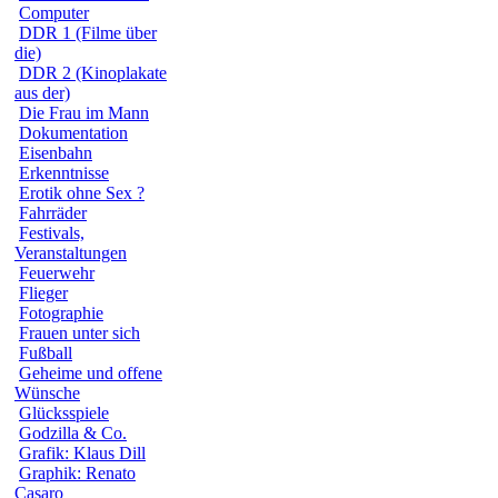
Computer
DDR 1 (Filme über
die)
DDR 2 (Kinoplakate
aus der)
Die Frau im Mann
Dokumentation
Eisenbahn
Erkenntnisse
Erotik ohne Sex ?
Fahrräder
Festivals,
Veranstaltungen
Feuerwehr
Flieger
Fotographie
Frauen unter sich
Fußball
Geheime und offene
Wünsche
Glücksspiele
Godzilla & Co.
Grafik: Klaus Dill
Graphik: Renato
Casaro