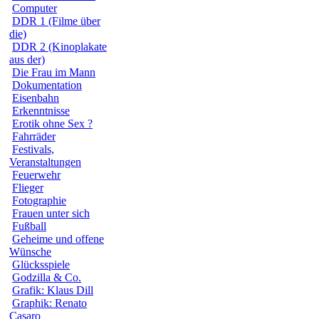
Computer
DDR 1 (Filme über
die)
DDR 2 (Kinoplakate
aus der)
Die Frau im Mann
Dokumentation
Eisenbahn
Erkenntnisse
Erotik ohne Sex ?
Fahrräder
Festivals,
Veranstaltungen
Feuerwehr
Flieger
Fotographie
Frauen unter sich
Fußball
Geheime und offene
Wünsche
Glücksspiele
Godzilla & Co.
Grafik: Klaus Dill
Graphik: Renato
Casaro