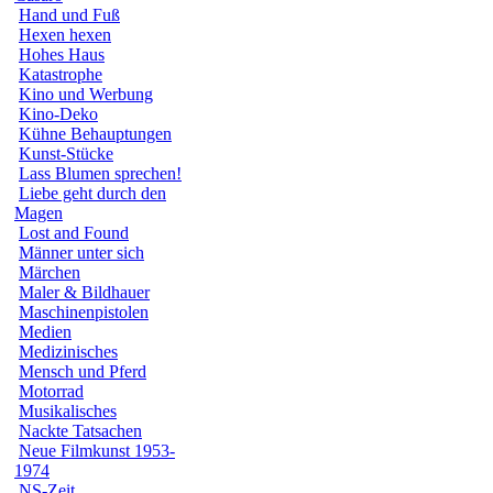
Hand und Fuß
Hexen hexen
Hohes Haus
Katastrophe
Kino und Werbung
Kino-Deko
Kühne Behauptungen
Kunst-Stücke
Lass Blumen sprechen!
Liebe geht durch den
Magen
Lost and Found
Männer unter sich
Märchen
Maler & Bildhauer
Maschinenpistolen
Medien
Medizinisches
Mensch und Pferd
Motorrad
Musikalisches
Nackte Tatsachen
Neue Filmkunst 1953-
1974
NS-Zeit