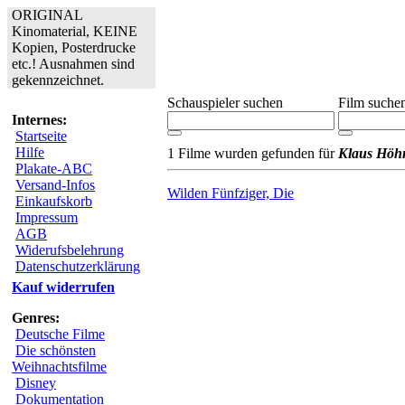
ORIGINAL
Kinomaterial, KEINE
Kopien, Posterdrucke
etc.! Ausnahmen sind
gekennzeichnet.
Schauspieler suchen
Film suche
Internes:
Startseite
Hilfe
1 Filme wurden gefunden für
Klaus Höh
Plakate-ABC
Versand-Infos
Wilden Fünfziger, Die
Einkaufskorb
Impressum
AGB
Widerufsbelehrung
Datenschutzerklärung
Kauf widerrufen
Genres:
Deutsche Filme
Die schönsten
Weihnachtsfilme
Disney
Dokumentation