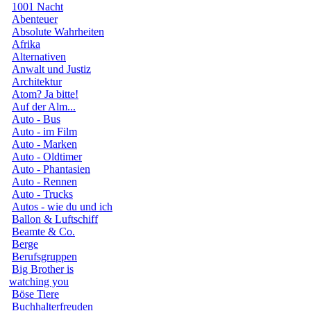
1001 Nacht
Abenteuer
Absolute Wahrheiten
Afrika
Alternativen
Anwalt und Justiz
Architektur
Atom? Ja bitte!
Auf der Alm...
Auto - Bus
Auto - im Film
Auto - Marken
Auto - Oldtimer
Auto - Phantasien
Auto - Rennen
Auto - Trucks
Autos - wie du und ich
Ballon & Luftschiff
Beamte & Co.
Berge
Berufsgruppen
Big Brother is
watching you
Böse Tiere
Buchhalterfreuden