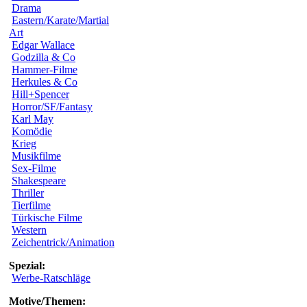
Drama
Eastern/Karate/Martial
Art
Edgar Wallace
Godzilla & Co
Hammer-Filme
Herkules & Co
Hill+Spencer
Horror/SF/Fantasy
Karl May
Komödie
Krieg
Musikfilme
Sex-Filme
Shakespeare
Thriller
Tierfilme
Türkische Filme
Western
Zeichentrick/Animation
Spezial:
Werbe-Ratschläge
Motive/Themen: