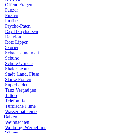
Offene Fragen
Panzer
Piraten
Profile
Psycho-Paten
Ray Harryhausen
Religion
Rote Lippen
Saurier
Schach - und matt
Schuhe
Schule Uni etc
Shakespeares
Stadt, Land, Fluss
Starke Frauen
Superhelden
Tanz-Vergnügen
Tattoo
Telefonitis
Türkische Filme
Wasser hat keine
Balken
Weihnachten
Werbung, Werbefilme
Winter