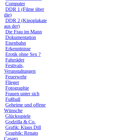
Computer
DDR 1 (Filme über
die)
DDR 2 (Kinoplakate
aus der)
Die Frau im Mann
Dokumentation
Eisenbahn
Erkenntnisse
Erotik ohne Sex ?
Fahrräder
Festivals,
Veranstaltungen
Feuerwehr
Flieger
Fotographie
Frauen unter sich
Fußball
Geheime und offene
Wünsche
Glücksspiele
Godzilla & Co.
Grafik: Klaus Dill
Graphik: Renato
Casaro