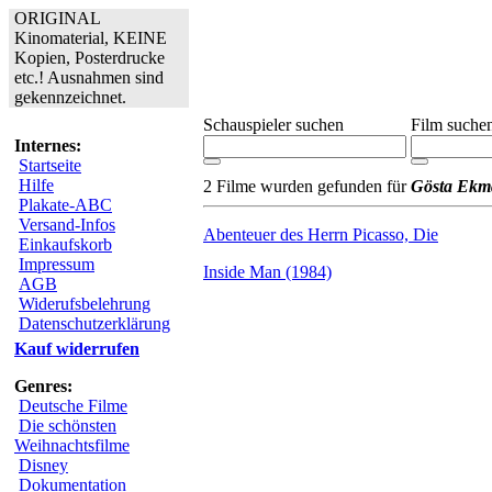
ORIGINAL
Kinomaterial, KEINE
Kopien, Posterdrucke
etc.! Ausnahmen sind
gekennzeichnet.
Schauspieler suchen
Film suche
Internes:
Startseite
Hilfe
2 Filme wurden gefunden für
Gösta Ekm
Plakate-ABC
Versand-Infos
Abenteuer des Herrn Picasso, Die
Einkaufskorb
Impressum
Inside Man (1984)
AGB
Widerufsbelehrung
Datenschutzerklärung
Kauf widerrufen
Genres:
Deutsche Filme
Die schönsten
Weihnachtsfilme
Disney
Dokumentation