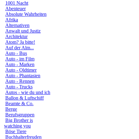
1001 Nacht
Abenteuer
Absolute Wahrheiten
Afrika
Alternativen
Anwalt und Justiz
Architektur
Atom? Ja bitte!
Auf der Alm...
Auto - Bus
Auto - im Film
Auto - Marken
Auto - Oldtimer
Auto - Phantasien
Auto - Rennen
Auto - Trucks
Autos - wie du und ich
Ballon & Luftschiff
Beamte & Co.
Berge
Berufsgruppen
Big Brother is
watching you
Böse Tiere
Buchhalterfreuden