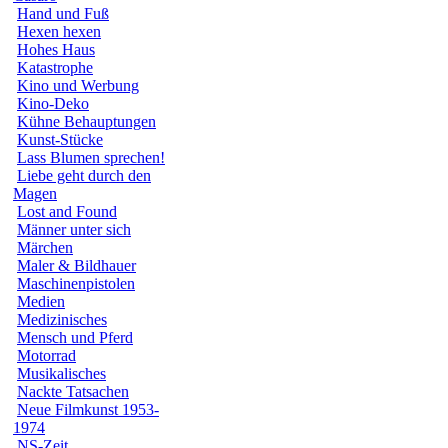
Hand und Fuß
Hexen hexen
Hohes Haus
Katastrophe
Kino und Werbung
Kino-Deko
Kühne Behauptungen
Kunst-Stücke
Lass Blumen sprechen!
Liebe geht durch den
Magen
Lost and Found
Männer unter sich
Märchen
Maler & Bildhauer
Maschinenpistolen
Medien
Medizinisches
Mensch und Pferd
Motorrad
Musikalisches
Nackte Tatsachen
Neue Filmkunst 1953-
1974
NS-Zeit