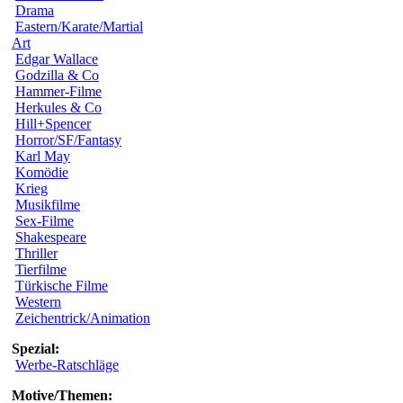
Drama
Eastern/Karate/Martial
Art
Edgar Wallace
Godzilla & Co
Hammer-Filme
Herkules & Co
Hill+Spencer
Horror/SF/Fantasy
Karl May
Komödie
Krieg
Musikfilme
Sex-Filme
Shakespeare
Thriller
Tierfilme
Türkische Filme
Western
Zeichentrick/Animation
Spezial:
Werbe-Ratschläge
Motive/Themen: