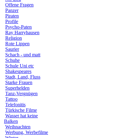
Offene Fragen
Panzer
Piraten
Profile
Psycho-Paten
Ray Harryhausen
Religion
Rote Lippen
Saurier
Schach - und matt
Schuhe
Schule Uni etc
Shakespeares
Stadt, Land, Fluss
Starke Frauen
Superhelden
Tanz-Vergnügen
Tattoo
Telefonitis
Türkische Filme
Wasser hat keine
Balken
Weihnachten
Werbung, Werbefilme
Winter