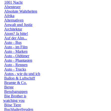
1001 Nacht
Abenteuer
Absolute Wahrheiten
Afrika
Alternativen
Anwalt und Justiz
Architektur
Atom? Ja bitte!
Auf der Alm...
Auto - Bus
Auto - im Film
Auto - Marken
Auto - Oldtimer
Auto - Phantasien
Auto - Rennen
Auto - Trucks
Autos - wie du und ich
Ballon & Luftschiff
Beamte & Co.
Berge
Berufsgruppen
Big Brother is
watching you
Böse Tiere
Buchhalterfreuden