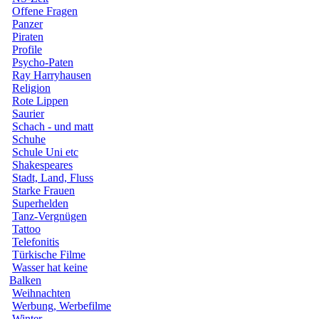
Offene Fragen
Panzer
Piraten
Profile
Psycho-Paten
Ray Harryhausen
Religion
Rote Lippen
Saurier
Schach - und matt
Schuhe
Schule Uni etc
Shakespeares
Stadt, Land, Fluss
Starke Frauen
Superhelden
Tanz-Vergnügen
Tattoo
Telefonitis
Türkische Filme
Wasser hat keine
Balken
Weihnachten
Werbung, Werbefilme
Winter