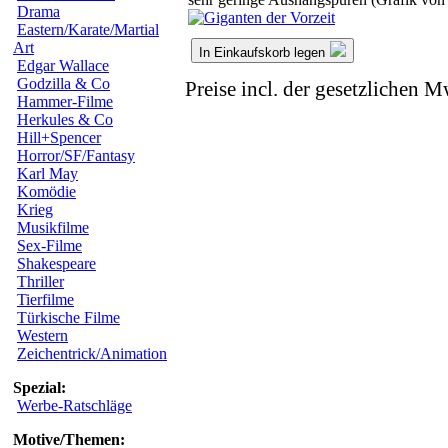
Drama
Eastern/Karate/Martial
Art
In Einkaufskorb legen
Edgar Wallace
Godzilla & Co
Preise incl. der gesetzlichen M
Hammer-Filme
Herkules & Co
Hill+Spencer
Horror/SF/Fantasy
Karl May
Komödie
Krieg
Musikfilme
Sex-Filme
Shakespeare
Thriller
Tierfilme
Türkische Filme
Western
Zeichentrick/Animation
Spezial:
Werbe-Ratschläge
Motive/Themen: