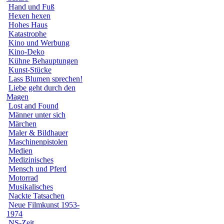
Hand und Fuß
Hexen hexen
Hohes Haus
Katastrophe
Kino und Werbung
Kino-Deko
Kühne Behauptungen
Kunst-Stücke
Lass Blumen sprechen!
Liebe geht durch den
Magen
Lost and Found
Männer unter sich
Märchen
Maler & Bildhauer
Maschinenpistolen
Medien
Medizinisches
Mensch und Pferd
Motorrad
Musikalisches
Nackte Tatsachen
Neue Filmkunst 1953-
1974
NS-Zeit