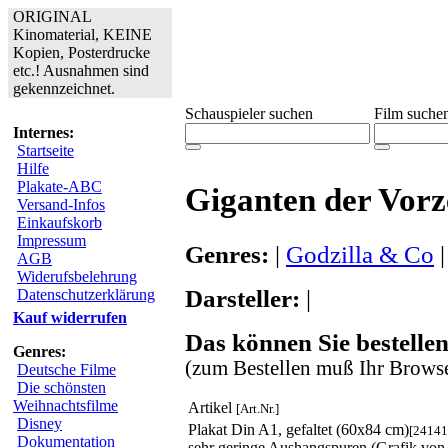
ORIGINAL
Kinomaterial, KEINE
Kopien, Posterdrucke
etc.! Ausnahmen sind
gekennzeichnet.
Schauspieler suchen
Film suche
Internes:
Startseite
Hilfe
Plakate-ABC
Giganten der Vorz
Versand-Infos
Einkaufskorb
Impressum
Genres:
|
Godzilla & Co
AGB
Widerufsbelehrung
Darsteller:
|
Datenschutzerklärung
Kauf widerrufen
Das können Sie bestellen
Genres:
(zum Bestellen muß Ihr Browse
Deutsche Filme
Die schönsten
Weihnachtsfilme
Artikel
[Art.Nr.]
Disney
Plakat Din A1, gefaltet (60x84 cm)
[24141
Dokumentation
sehr geringe Aushangspuren (Grafik von 