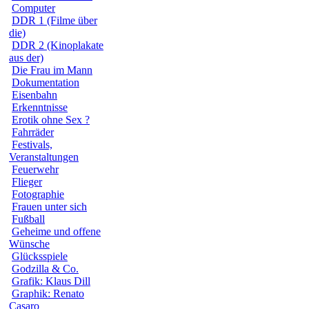
Computer
DDR 1 (Filme über
die)
DDR 2 (Kinoplakate
aus der)
Die Frau im Mann
Dokumentation
Eisenbahn
Erkenntnisse
Erotik ohne Sex ?
Fahrräder
Festivals,
Veranstaltungen
Feuerwehr
Flieger
Fotographie
Frauen unter sich
Fußball
Geheime und offene
Wünsche
Glücksspiele
Godzilla & Co.
Grafik: Klaus Dill
Graphik: Renato
Casaro