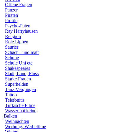
Offene Fragen
Panzer
Piraten
Profile
Psycho-Paten
Ray Harryhausen
Religion
Rote Lippen
Saurier
Schach - und matt
Schuhe
Schule Uni etc
Shakespeares
Stadt, Land, Fluss
Starke Frauen
Superhelden
Tanz-Vergnügen
Tattoo
Telefonitis
Türkische Filme
Wasser hat keine
Balken
Weihnachten
Werbung, Werbefilme
Winter