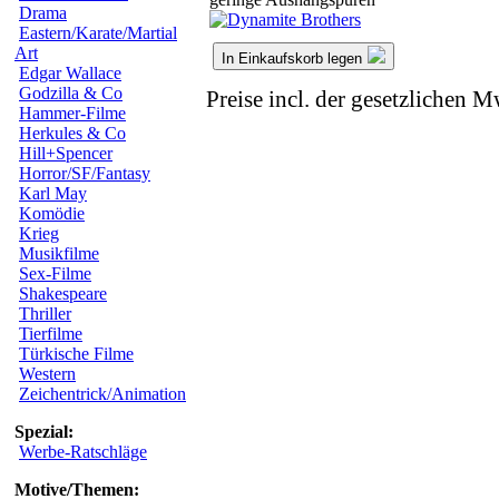
Drama
Eastern/Karate/Martial
Art
In Einkaufskorb legen
Edgar Wallace
Godzilla & Co
Preise incl. der gesetzlichen M
Hammer-Filme
Herkules & Co
Hill+Spencer
Horror/SF/Fantasy
Karl May
Komödie
Krieg
Musikfilme
Sex-Filme
Shakespeare
Thriller
Tierfilme
Türkische Filme
Western
Zeichentrick/Animation
Spezial:
Werbe-Ratschläge
Motive/Themen: