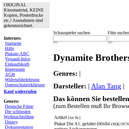
ORIGINAL
Kinomaterial, KEINE
Kopien, Posterdrucke
etc.! Ausnahmen sind
gekennzeichnet.
Schauspieler suchen
Film suche
Internes:
Startseite
Hilfe
Plakate-ABC
Dynamite Brother
Versand-Infos
Einkaufskorb
Impressum
Genres:
|
AGB
Widerufsbelehrung
Darsteller:
|
Alan Tang
|
Datenschutzerklärung
Kauf widerrufen
Das können Sie bestellen
Genres:
(zum Bestellen muß Ihr Browse
Deutsche Filme
Die schönsten
Weihnachtsfilme
Artikel
[Art.Nr.]
Disney
Plakat Din A1, gefaltet (60x84 cm)
[23876
Dokumentation
geringe Aushangspuren