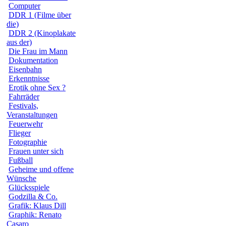
Computer
DDR 1 (Filme über
die)
DDR 2 (Kinoplakate
aus der)
Die Frau im Mann
Dokumentation
Eisenbahn
Erkenntnisse
Erotik ohne Sex ?
Fahrräder
Festivals,
Veranstaltungen
Feuerwehr
Flieger
Fotographie
Frauen unter sich
Fußball
Geheime und offene
Wünsche
Glücksspiele
Godzilla & Co.
Grafik: Klaus Dill
Graphik: Renato
Casaro