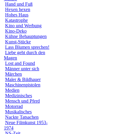
Hand und Fuß
Hexen hexen
Hohes Haus
Katastrophe
Kino und Werbung
Kino-Deko
Kühne Behauptungen
Kunst-Stücke
Lass Blumen sprechen!
Liebe geht durch den
Magen
Lost and Found
Männer unter sich
Märchen
Maler & Bildhauer
Maschinenpistolen
Medien
Medizinisches
Mensch und Pferd
Motorrad
Musikalisches
Nackte Tatsachen
Neue Filmkunst 1953-
1974
NS-Zeit