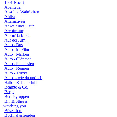
1001 Nacht
Abenteuer
Absolute Wahrheiten
Afrika
Alternativen
Anwalt und Justiz
Architektur
Atom? Ja bitte!
Auf der Alm...
Auto - Bus
Auto - im Film
Auto - Marken
Auto - Oldtimer
Auto - Phantasien
Auto - Rennen
Auto - Trucks
Autos - wie du und ich
Ballon & Luftschiff
Beamte & Co.
Berge
Berufsgruppen
Big Brother is
watching you
Böse Tiere
Buchhalterfreuden