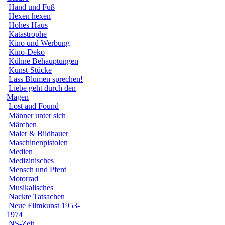
Hand und Fuß
Hexen hexen
Hohes Haus
Katastrophe
Kino und Werbung
Kino-Deko
Kühne Behauptungen
Kunst-Stücke
Lass Blumen sprechen!
Liebe geht durch den
Magen
Lost and Found
Männer unter sich
Märchen
Maler & Bildhauer
Maschinenpistolen
Medien
Medizinisches
Mensch und Pferd
Motorrad
Musikalisches
Nackte Tatsachen
Neue Filmkunst 1953-
1974
NS-Zeit