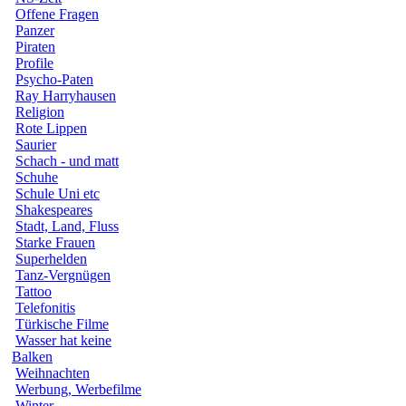
Offene Fragen
Panzer
Piraten
Profile
Psycho-Paten
Ray Harryhausen
Religion
Rote Lippen
Saurier
Schach - und matt
Schuhe
Schule Uni etc
Shakespeares
Stadt, Land, Fluss
Starke Frauen
Superhelden
Tanz-Vergnügen
Tattoo
Telefonitis
Türkische Filme
Wasser hat keine
Balken
Weihnachten
Werbung, Werbefilme
Winter