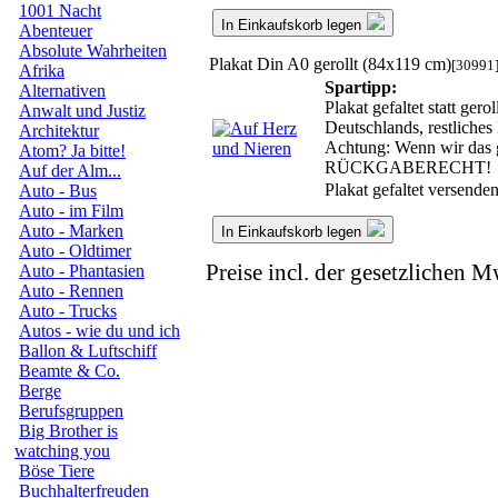
1001 Nacht
In Einkaufskorb legen
Abenteuer
Absolute Wahrheiten
Plakat Din A0 gerollt (84x119 cm)
[30991
Afrika
Spartipp:
Alternativen
Plakat gefaltet statt ge
Anwalt und Justiz
Deutschlands, restliche
Architektur
Achtung: Wenn wir das ge
Atom? Ja bitte!
RÜCKGABERECHT!
Auf der Alm...
Plakat gefaltet versende
Auto - Bus
Auto - im Film
Auto - Marken
In Einkaufskorb legen
Auto - Oldtimer
Preise incl. der gesetzlichen M
Auto - Phantasien
Auto - Rennen
Auto - Trucks
Autos - wie du und ich
Ballon & Luftschiff
Beamte & Co.
Berge
Berufsgruppen
Big Brother is
watching you
Böse Tiere
Buchhalterfreuden