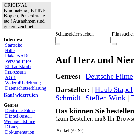
ORIGINAL
Kinomaterial, KEINE
Kopien, Posterdrucke
etc.! Ausnahmen sind
gekennzeichnet.
Schauspieler suchen
Film suche
Internes:
Startseite
Hilfe
Plakate-ABC
Auf Herz und Nie
Versand-Infos
Einkaufskorb
Impressum
Genres:
|
Deutsche Filme
AGB
Widerufsbelehrung
Darsteller:
|
Huub Stapel
Datenschutzerklärung
Kauf widerrufen
Schmidt
|
Steffen Wink
|
Genres:
Das können Sie bestellen
Deutsche Filme
Die schönsten
(zum Bestellen muß Ihr Browse
Weihnachtsfilme
Disney
Artikel
[Art.Nr.]
Dokumentation