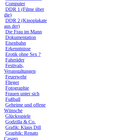
Computer
DDR 1 (Filme über
die)
DDR 2 (Kinoplakate
aus der)
Die Frau im Mann
Dokumentation
Eisenbahn
Erkenntnisse
Erotik ohne Sex ?
Fahrräder
Festivals,
Veranstaltungen
Feuerwehr
Flieger
Fotographie
Frauen unter sich
Fußball
Geheime und offene
Wünsche
Glücksspiele
Godzilla & Co.
Grafik: Klaus Dill
Graphik: Renato
Casaro