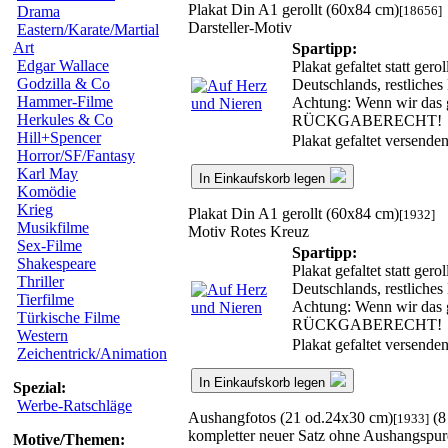
Plakat Din A1 gerollt (60x84 cm)
[18656]
Drama
Darsteller-Motiv
Eastern/Karate/Martial
Art
Spartipp:
Edgar Wallace
Plakat gefaltet statt ge
Godzilla & Co
Deutschlands, restliche
Hammer-Filme
Achtung: Wenn wir das ge
Herkules & Co
RÜCKGABERECHT!
Hill+Spencer
Plakat gefaltet versende
Horror/SF/Fantasy
Karl May
In Einkaufskorb legen
Komödie
Krieg
Plakat Din A1 gerollt (60x84 cm)
[1932]
Musikfilme
Motiv Rotes Kreuz
Sex-Filme
Spartipp:
Shakespeare
Plakat gefaltet statt ge
Thriller
Deutschlands, restliche
Tierfilme
Achtung: Wenn wir das ge
Türkische Filme
RÜCKGABERECHT!
Western
Plakat gefaltet versende
Zeichentrick/Animation
In Einkaufskorb legen
Spezial:
Werbe-Ratschläge
Aushangfotos (21 od.24x30 cm)
(8
[1933]
kompletter neuer Satz ohne Aushangspu
Motive/Themen: