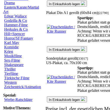
Drama
In Einkaufskorb legen
Eastern/Karate/Martial
Art
Plakat Din A1 gerollt (60x84 cm)
[22790]
Edgar Wallace
Spartipp:
Godzilla & Co
Plakat gefaltet statt
Hammer-Filme
Deutschlands, restli
Herkules & Co
Achtung: Wenn wir da
Hill+Spencer
RÜCKGABERECH
Horror/SF/Fantasy
Plakat gefaltet vers
Karl May
Komödie
In Einkaufskorb legen
Krieg
Musikfilme
Sonderplakat gerollt
[33017]
Sex-Filme
US-Plakat, ca. 70x100 cm
Shakespeare
Spartipp:
Thriller
Plakat gefaltet statt
Tierfilme
Deutschlands, restli
Türkische Filme
Achtung: Wenn wir da
Western
RÜCKGABERECH
Zeichentrick/Animation
Plakat gefaltet vers
Spezial:
Werbe-Ratschläge
In Einkaufskorb legen
Motive/Themen:
Preise incl. der gesetzlichen M