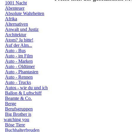
1001 Nacht
Abenteuer
Absolute Wahrheiten
Afrika
Alternativen
Anwalt und Justiz
Architektur
Atom? Ja bitte!
Auf der Alm...
Auto - Bus
Auto - im Film
Auto - Marken
Auto - Oldtimer
Auto - Phantasien
Auto - Rennen
Auto - Trucks
Autos - wie du und ich
Ballon & Luftschiff
Beamte & Co.
Berge
Berufsgruppen
Big Brother is
watching you
Böse Tiere
Buchhalterfreuden