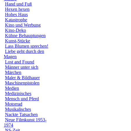
Hand und Fuß
Hexen hexen
Hohes Haus
Katastrophe
Kino und Werbung
Kino-Deko
Kühne Behauptungen
Kunst-Stücke
Lass Blumen sprechen!
Liebe geht durch den
Magen
Lost and Found
Männer unter sich
Märchen
Maler & Bildhauer
Maschinenpistolen
Medien
Medizinisches
Mensch und Pferd
Motorrad
Musikalisches
Nackte Tatsachen
Neue Filmkunst 1953-
1974
NS-Zeit