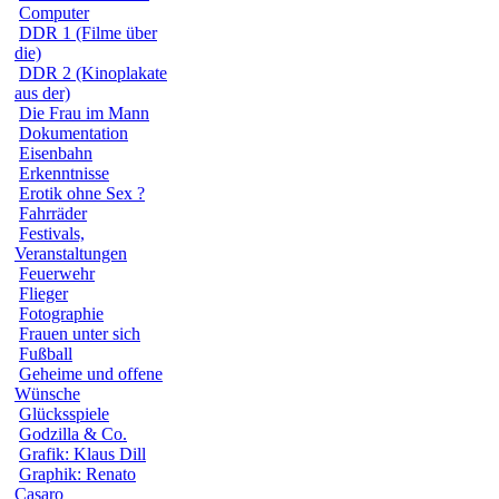
Computer
DDR 1 (Filme über
die)
DDR 2 (Kinoplakate
aus der)
Die Frau im Mann
Dokumentation
Eisenbahn
Erkenntnisse
Erotik ohne Sex ?
Fahrräder
Festivals,
Veranstaltungen
Feuerwehr
Flieger
Fotographie
Frauen unter sich
Fußball
Geheime und offene
Wünsche
Glücksspiele
Godzilla & Co.
Grafik: Klaus Dill
Graphik: Renato
Casaro