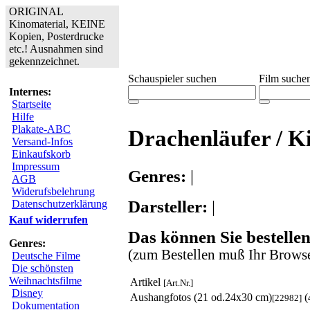
ORIGINAL
Kinomaterial, KEINE
Kopien, Posterdrucke
etc.! Ausnahmen sind
gekennzeichnet.
Schauspieler suchen
Film suche
Internes:
Startseite
Hilfe
Plakate-ABC
Drachenläufer / K
Versand-Infos
Einkaufskorb
Impressum
Genres:
|
AGB
Widerufsbelehrung
Darsteller:
|
Datenschutzerklärung
Kauf widerrufen
Das können Sie bestellen
Genres:
(zum Bestellen muß Ihr Browse
Deutsche Filme
Die schönsten
Weihnachtsfilme
Artikel
[Art.Nr.]
Disney
Aushangfotos (21 od.24x30 cm)
(
[22982]
Dokumentation