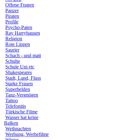
Offene Fragen
Panzer
Piraten
Profile
Psycho-Paten
Ray Harryhausen
Religion
Rote Lippen
Saurier
Schach - und matt
Schuhe
Schule Uni etc
Shakespeares
Stadt, Land, Fluss
Starke Frauen
Superhelden
Tanz-Vergnügen
Tattoo
Telefonitis
Türkische Filme
Wasser hat keine
Balken
Weihnachten
Werbung, Werbefilme
Winter