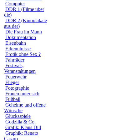
Computer
DDR 1 (Filme über
die)
DDR 2 (Kinoplakate
aus der)
Die Frau im Mann
Dokumentation
Eisenbahn
Erkenntnisse
Erotik ohne Sex ?
Fahrräder
Festivals,
Veranstaltungen
Feuerwehr
Flieger
Fotographie
Frauen unter sich
Fußball
Geheime und offene
Wünsche
Glücksspiele
Godzilla & Co.
Grafik: Klaus Dill
Graphik: Renato
Casaro