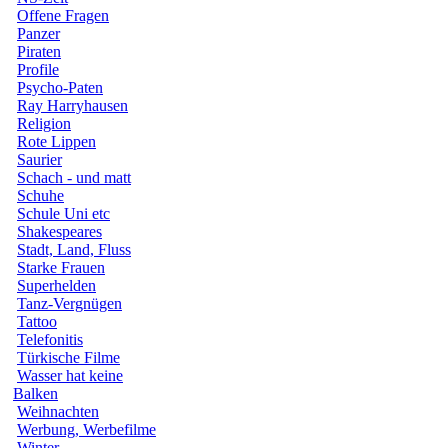
Offene Fragen
Panzer
Piraten
Profile
Psycho-Paten
Ray Harryhausen
Religion
Rote Lippen
Saurier
Schach - und matt
Schuhe
Schule Uni etc
Shakespeares
Stadt, Land, Fluss
Starke Frauen
Superhelden
Tanz-Vergnügen
Tattoo
Telefonitis
Türkische Filme
Wasser hat keine
Balken
Weihnachten
Werbung, Werbefilme
Winter