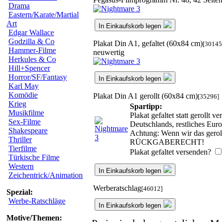
Drama
Eastern/Karate/Martial
Art
In Einkaufskorb legen
Edgar Wallace
Godzilla & Co
Plakat Din A1, gefaltet (60x84 cm)
[30145
Hammer-Filme
neuwertig
Herkules & Co
Hill+Spencer
Horror/SF/Fantasy
In Einkaufskorb legen
Karl May
Komödie
Plakat Din A1 gerollt (60x84 cm)
[35296]
Krieg
Spartipp:
Musikfilme
Plakat gefaltet statt gerollt
Sex-Filme
Deutschlands, restliches Eur
Shakespeare
Achtung: Wenn wir das geroll
Thriller
RÜCKGABERECHT!
Tierfilme
Plakat gefaltet versenden?
Türkische Filme
Western
In Einkaufskorb legen
Zeichentrick/Animation
Werberatschlag
[46012]
Spezial:
Werbe-Ratschläge
In Einkaufskorb legen
Motive/Themen: