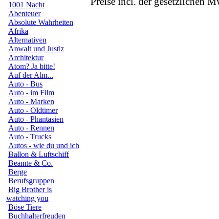
Preise incl. der gesetzlichen M
1001 Nacht
Abenteuer
Absolute Wahrheiten
Afrika
Alternativen
Anwalt und Justiz
Architektur
Atom? Ja bitte!
Auf der Alm...
Auto - Bus
Auto - im Film
Auto - Marken
Auto - Oldtimer
Auto - Phantasien
Auto - Rennen
Auto - Trucks
Autos - wie du und ich
Ballon & Luftschiff
Beamte & Co.
Berge
Berufsgruppen
Big Brother is
watching you
Böse Tiere
Buchhalterfreuden