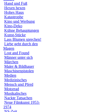
Hand und Fuß
Hexen hexen
Hohes Haus
Katastrophe
Kino und Werbung
Kino-Deko
Kühne Behauptungen
Kunst-Stücke
Lass Blumen sprechen!
Liebe geht durch den
Magen
Lost and Found
Männer unter sich
Märchen
Maler & Bildhauer
Maschinenpistolen
Medien
Medizinisches
Mensch und Pferd
Motorrad
Musikalisches
Nackte Tatsachen
Neue Filmkunst 1953-
1974
NS-Zeit