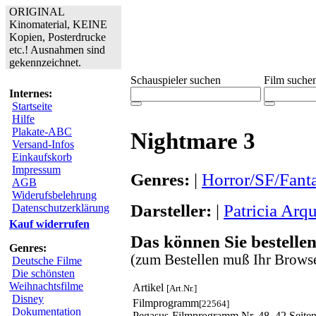
ORIGINAL
Kinomaterial, KEINE
Kopien, Posterdrucke
etc.! Ausnahmen sind
gekennzeichnet.
Schauspieler suchen
Film suche
Internes:
Startseite
Hilfe
Plakate-ABC
Nightmare 3
Versand-Infos
Einkaufskorb
Impressum
Genres:
|
Horror/SF/Fant
AGB
Widerufsbelehrung
Darsteller:
|
Patricia Arqu
Datenschutzerklärung
Kauf widerrufen
Das können Sie bestellen
Genres:
(zum Bestellen muß Ihr Browse
Deutsche Filme
Die schönsten
Weihnachtsfilme
Artikel
[Art.Nr.]
Disney
Filmprogramm
[22564]
Dokumentation
Pegasus-Filmprogramm Nr. 48, 42 Seiten 