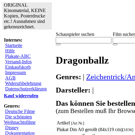
ORIGINAL
Kinomaterial, KEINE
Kopien, Posterdrucke
etc.! Ausnahmen sind
gekennzeichnet.
Schauspieler suchen
Film suche
Internes:
Startseite
Hilfe
Plakate-ABC
Dragonballz
Versand-Infos
Einkaufskorb
Impressum
Genres:
|
Zeichentrick/A
AGB
Widerufsbelehrung
Darsteller:
|
Datenschutzerklärung
Kauf widerrufen
Das können Sie bestellen
Genres:
(zum Bestellen muß Ihr Browse
Deutsche Filme
Die schönsten
Weihnachtsfilme
Artikel
[Art.Nr.]
Disney
Plakat Din A0 gerollt (84x119 cm)
[1836]
Dokumentation