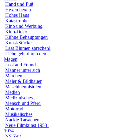
Hand und Fuß
Hexen hexen
Hohes Haus
Katastrophe
Kino und Werbung
Kino-Deko
Kühne Behauptungen
Kunst-Stücke
Lass Blumen sprechen!
Liebe geht durch den
Magen
Lost and Found
Männer unter sich
Märchen
Maler & Bildhauer
Maschinenpistolen
Medien
Medizinisches
Mensch und Pferd
Motorrad
Musikalisches
Nackte Tatsachen
Neue Filmkunst 1953-
1974
NS-Zeit