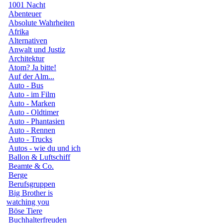
1001 Nacht
Abenteuer
Absolute Wahrheiten
Afrika
Alternativen
Anwalt und Justiz
Architektur
Atom? Ja bitte!
Auf der Alm...
Auto - Bus
Auto - im Film
Auto - Marken
Auto - Oldtimer
Auto - Phantasien
Auto - Rennen
Auto - Trucks
Autos - wie du und ich
Ballon & Luftschiff
Beamte & Co.
Berge
Berufsgruppen
Big Brother is
watching you
Böse Tiere
Buchhalterfreuden