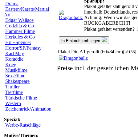
Spartipp:
Drama
Plakat gefaltet statt gerol
Eastern/Karate/Martial
innerhalb Deutschlands, re
Art
Achtung: Wenn wir das gerol
Edgar Wallace
RÜCKGABERECHT!
Godzilla & Co
Plakat gefaltet versenden?
Hammer-Filme
Herkules & Co
In Einkaufskorb legen
Hill+Spencer
Horror/SF/Fantasy
Plakat Din A1 gerollt (60x84 cm)
[18166]
Karl May
Komödie
Krieg
Preise incl. der gesetzlichen M
Musikfilme
Sex-Filme
Shakespeare
Thriller
Tierfilme
Türkische Filme
Western
Zeichentrick/Animation
Spezial:
Werbe-Ratschläge
Motive/Themen: