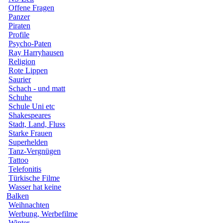
Offene Fragen
Panzer
Piraten
Profile
Psycho-Paten
Ray Harryhausen
Religion
Rote Lippen
Saurier
Schach - und matt
Schuhe
Schule Uni etc
Shakespeares
Stadt, Land, Fluss
Starke Frauen
Superhelden
Tanz-Vergnügen
Tattoo
Telefonitis
Türkische Filme
Wasser hat keine
Balken
Weihnachten
Werbung, Werbefilme
Winter