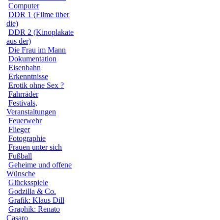
Computer
DDR 1 (Filme über
die)
DDR 2 (Kinoplakate
aus der)
Die Frau im Mann
Dokumentation
Eisenbahn
Erkenntnisse
Erotik ohne Sex ?
Fahrräder
Festivals,
Veranstaltungen
Feuerwehr
Flieger
Fotographie
Frauen unter sich
Fußball
Geheime und offene
Wünsche
Glücksspiele
Godzilla & Co.
Grafik: Klaus Dill
Graphik: Renato
Casaro