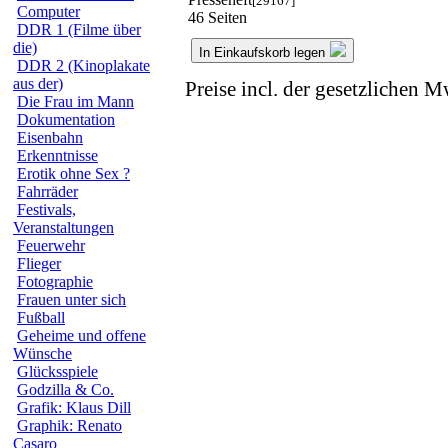
[29167]
Computer
46 Seiten
DDR 1 (Filme über
die)
In Einkaufskorb legen
DDR 2 (Kinoplakate
aus der)
Preise incl. der gesetzlichen M
Die Frau im Mann
Dokumentation
Eisenbahn
Erkenntnisse
Erotik ohne Sex ?
Fahrräder
Festivals,
Veranstaltungen
Feuerwehr
Flieger
Fotographie
Frauen unter sich
Fußball
Geheime und offene
Wünsche
Glücksspiele
Godzilla & Co.
Grafik: Klaus Dill
Graphik: Renato
Casaro