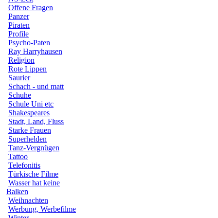
Offene Fragen
Panzer
Piraten
Profile
Psycho-Paten
Ray Harryhausen
Religion
Rote Lippen
Saurier
Schach - und matt
Schuhe
Schule Uni etc
Shakespeares
Stadt, Land, Fluss
Starke Frauen
Superhelden
Tanz-Vergnügen
Tattoo
Telefonitis
Türkische Filme
Wasser hat keine
Balken
Weihnachten
Werbung, Werbefilme
Winter