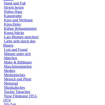
Hand und Fuß
Hexen hexen
Hohes Haus
Katastrophe
Kino und Werbung
Kino-Deko
Kühne Behauptungen
Kunst-Stücke
Lass Blumen sprechen!
Liebe geht durch den
Magen
Lost and Found
Männer unter sich
Märchen
Maler & Bildhauer
Maschinenpistolen
Medien
Medizinisches
Mensch und Pferd
Motorrad
Musikalisches
Nackte Tatsachen
Neue Filmkunst 1953-
1974
NS-Zeit