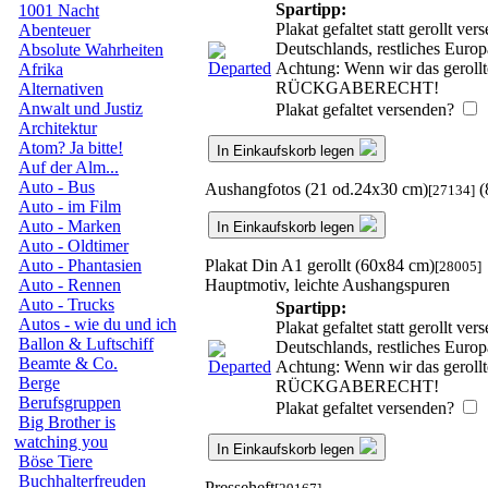
Spartipp:
1001 Nacht
Plakat gefaltet statt gerollt v
Abenteuer
Deutschlands, restliches Euro
Absolute Wahrheiten
Achtung: Wenn wir das gerollte
Afrika
RÜCKGABERECHT!
Alternativen
Anwalt und Justiz
Plakat gefaltet versenden?
Architektur
Atom? Ja bitte!
In Einkaufskorb legen
Auf der Alm...
Auto - Bus
Aushangfotos (21 od.24x30 cm)
(
[27134]
Auto - im Film
Auto - Marken
In Einkaufskorb legen
Auto - Oldtimer
Plakat Din A1 gerollt (60x84 cm)
Auto - Phantasien
[28005]
Hauptmotiv, leichte Aushangspuren
Auto - Rennen
Auto - Trucks
Spartipp:
Autos - wie du und ich
Plakat gefaltet statt gerollt v
Ballon & Luftschiff
Deutschlands, restliches Euro
Beamte & Co.
Achtung: Wenn wir das gerollte
Berge
RÜCKGABERECHT!
Berufsgruppen
Plakat gefaltet versenden?
Big Brother is
watching you
In Einkaufskorb legen
Böse Tiere
Buchhalterfreuden
Presseheft