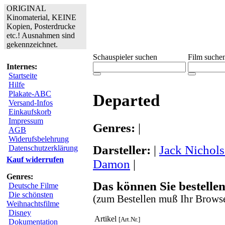
ORIGINAL
Kinomaterial, KEINE
Kopien, Posterdrucke
etc.! Ausnahmen sind
gekennzeichnet.
Schauspieler suchen
Film suche
Internes:
Startseite
Hilfe
Plakate-ABC
Departed
Versand-Infos
Einkaufskorb
Impressum
Genres:
|
AGB
Widerufsbelehrung
Darsteller:
|
Jack Nichol
Datenschutzerklärung
Kauf widerrufen
Damon
|
Genres:
Das können Sie bestellen
Deutsche Filme
Die schönsten
(zum Bestellen muß Ihr Browse
Weihnachtsfilme
Disney
Artikel
[Art.Nr.]
Dokumentation