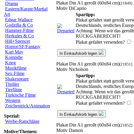
Plakat Din A1 gerollt (60x84 cm)
[21849]
Drama
Motiv DiCaprio
Eastern/Karate/Martial
Art
Spartipp:
Edgar Wallace
Plakat gefaltet statt gerollt v
Godzilla & Co
Deutschlands, restliches Euro
Hammer-Filme
Achtung: Wenn wir das gerollte
Herkules & Co
RÜCKGABERECHT!
Hill+Spencer
Plakat gefaltet versenden?
Horror/SF/Fantasy
Karl May
In Einkaufskorb legen
Komödie
Krieg
Plakat Din A1 gerollt (60x84 cm)
[21851]
Musikfilme
Motiv Nicholson
Sex-Filme
Spartipp:
Shakespeare
Plakat gefaltet statt gerollt v
Thriller
Deutschlands, restliches Euro
Tierfilme
Achtung: Wenn wir das gerollte
Türkische Filme
RÜCKGABERECHT!
Western
Plakat gefaltet versenden?
Zeichentrick/Animation
In Einkaufskorb legen
Spezial:
Werbe-Ratschläge
Plakat Din A1 gerollt (60x84 cm)
[21852]
Motiv Damon
Motive/Themen: