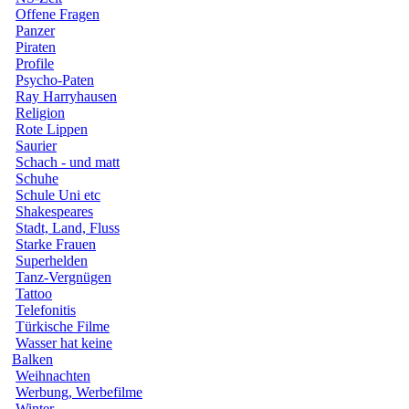
Offene Fragen
Panzer
Piraten
Profile
Psycho-Paten
Ray Harryhausen
Religion
Rote Lippen
Saurier
Schach - und matt
Schuhe
Schule Uni etc
Shakespeares
Stadt, Land, Fluss
Starke Frauen
Superhelden
Tanz-Vergnügen
Tattoo
Telefonitis
Türkische Filme
Wasser hat keine
Balken
Weihnachten
Werbung, Werbefilme
Winter