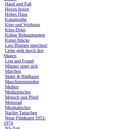
Hand und Fuß
Hexen hexen
Hohes Haus
Katastrophe
Kino und Werbung
Kino-Deko
Kühne Behauptungen
Kunst-Stücke
Lass Blumen sprechen!
Liebe geht durch den
Magen
Lost and Found
Männer unter sich
Märchen
Maler & Bildhauer
Maschinenpistolen
Medien
Medizinisches
Mensch und Pferd
Motorrad
Musikalisches
Nackte Tatsachen
Neue Filmkunst 1953-
1974
NS-Zeit