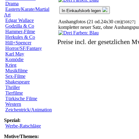
Drama
Eastern/Karate/Martial
In Einkaufskorb legen
Art
Edgar Wallace
Aushangfotos (21 od.24x30 cm)
[50827]
Godzilla & Co
kompletter neuer Satz, ohne Aushangspu
Hammer-Filme
Herkules & Co
Preise incl. der gesetzlichen M
Hill+Spencer
Horror/SF/Fantasy
Karl May
Komödie
Krieg
Musikfilme
Sex-Filme
Shakespeare
Thriller
Tierfilme
Türkische Filme
Western
Zeichentrick/Animation
Spezial:
Werbe-Ratschläge
Motive/Themen: