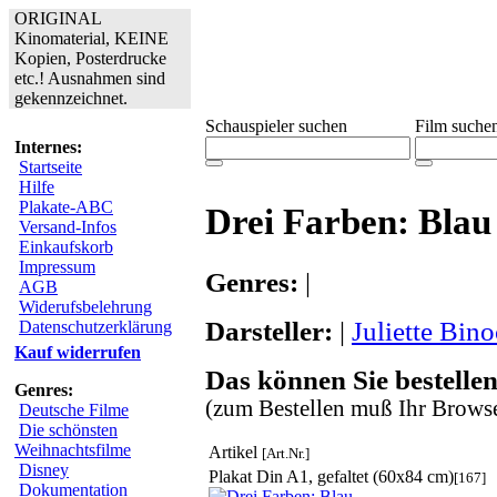
ORIGINAL
Kinomaterial, KEINE
Kopien, Posterdrucke
etc.! Ausnahmen sind
gekennzeichnet.
Schauspieler suchen
Film suche
Internes:
Startseite
Hilfe
Plakate-ABC
Drei Farben: Blau
Versand-Infos
Einkaufskorb
Impressum
Genres:
|
AGB
Widerufsbelehrung
Darsteller:
|
Juliette Bin
Datenschutzerklärung
Kauf widerrufen
Das können Sie bestellen
Genres:
(zum Bestellen muß Ihr Browse
Deutsche Filme
Die schönsten
Weihnachtsfilme
Artikel
[Art.Nr.]
Disney
Plakat Din A1, gefaltet (60x84 cm)
[167]
Dokumentation