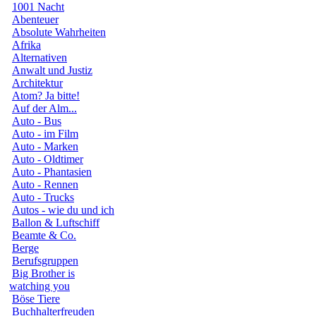
1001 Nacht
Abenteuer
Absolute Wahrheiten
Afrika
Alternativen
Anwalt und Justiz
Architektur
Atom? Ja bitte!
Auf der Alm...
Auto - Bus
Auto - im Film
Auto - Marken
Auto - Oldtimer
Auto - Phantasien
Auto - Rennen
Auto - Trucks
Autos - wie du und ich
Ballon & Luftschiff
Beamte & Co.
Berge
Berufsgruppen
Big Brother is
watching you
Böse Tiere
Buchhalterfreuden