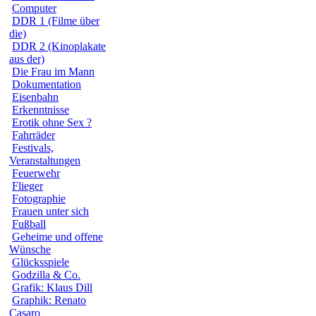
Computer
DDR 1 (Filme über
die)
DDR 2 (Kinoplakate
aus der)
Die Frau im Mann
Dokumentation
Eisenbahn
Erkenntnisse
Erotik ohne Sex ?
Fahrräder
Festivals,
Veranstaltungen
Feuerwehr
Flieger
Fotographie
Frauen unter sich
Fußball
Geheime und offene
Wünsche
Glücksspiele
Godzilla & Co.
Grafik: Klaus Dill
Graphik: Renato
Casaro