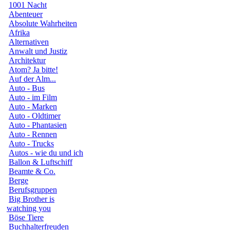
1001 Nacht
Abenteuer
Absolute Wahrheiten
Afrika
Alternativen
Anwalt und Justiz
Architektur
Atom? Ja bitte!
Auf der Alm...
Auto - Bus
Auto - im Film
Auto - Marken
Auto - Oldtimer
Auto - Phantasien
Auto - Rennen
Auto - Trucks
Autos - wie du und ich
Ballon & Luftschiff
Beamte & Co.
Berge
Berufsgruppen
Big Brother is
watching you
Böse Tiere
Buchhalterfreuden