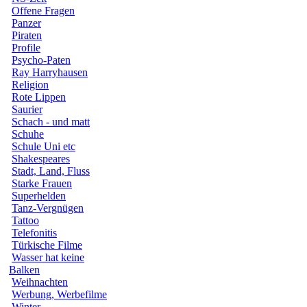
Offene Fragen
Panzer
Piraten
Profile
Psycho-Paten
Ray Harryhausen
Religion
Rote Lippen
Saurier
Schach - und matt
Schuhe
Schule Uni etc
Shakespeares
Stadt, Land, Fluss
Starke Frauen
Superhelden
Tanz-Vergnügen
Tattoo
Telefonitis
Türkische Filme
Wasser hat keine
Balken
Weihnachten
Werbung, Werbefilme
Winter