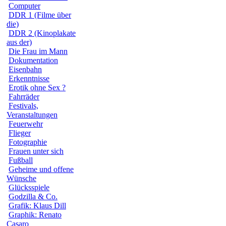
Computer
DDR 1 (Filme über
die)
DDR 2 (Kinoplakate
aus der)
Die Frau im Mann
Dokumentation
Eisenbahn
Erkenntnisse
Erotik ohne Sex ?
Fahrräder
Festivals,
Veranstaltungen
Feuerwehr
Flieger
Fotographie
Frauen unter sich
Fußball
Geheime und offene
Wünsche
Glücksspiele
Godzilla & Co.
Grafik: Klaus Dill
Graphik: Renato
Casaro