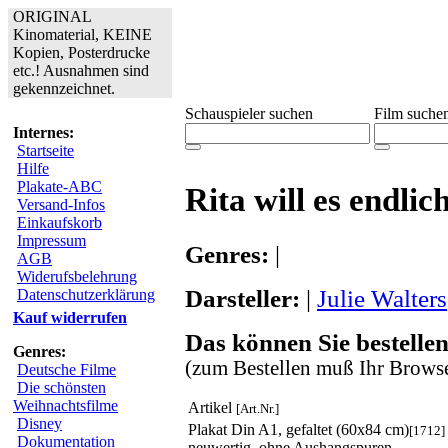
ORIGINAL
Kinomaterial, KEINE
Kopien, Posterdrucke
etc.! Ausnahmen sind
gekennzeichnet.
Schauspieler suchen
Film suche
Internes:
Startseite
Hilfe
Plakate-ABC
Rita will es endlic
Versand-Infos
Einkaufskorb
Impressum
Genres:
|
AGB
Widerufsbelehrung
Darsteller:
|
Julie Walters
Datenschutzerklärung
Kauf widerrufen
Das können Sie bestellen
Genres:
(zum Bestellen muß Ihr Browse
Deutsche Filme
Die schönsten
Weihnachtsfilme
Artikel
[Art.Nr.]
Disney
Plakat Din A1, gefaltet (60x84 cm)
[1712]
Dokumentation
neuwertig, ohne Aushangspuren