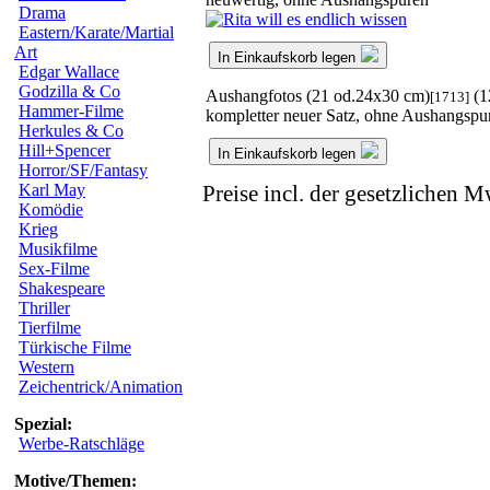
Drama
Eastern/Karate/Martial
Art
In Einkaufskorb legen
Edgar Wallace
Godzilla & Co
Aushangfotos (21 od.24x30 cm)
(1
[1713]
Hammer-Filme
kompletter neuer Satz, ohne Aushangspu
Herkules & Co
Hill+Spencer
In Einkaufskorb legen
Horror/SF/Fantasy
Karl May
Preise incl. der gesetzlichen M
Komödie
Krieg
Musikfilme
Sex-Filme
Shakespeare
Thriller
Tierfilme
Türkische Filme
Western
Zeichentrick/Animation
Spezial:
Werbe-Ratschläge
Motive/Themen: