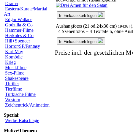
Drama
Eastern/Karate/Martial
Art
In Einkaufskorb legen
Edgar Wallace
Godzilla & Co
Aushangfotos (21 od.24x30 cm)
(
[19436]
Hammer-Filme
14 Szenenfotos + 4 Texttafeln, ohne Au
Herkules & Co
Hill+Spencer
In Einkaufskorb legen
Horror/SF/Fantasy
Karl May
Preise incl. der gesetzlichen M
Komödie
Krieg
Musikfilme
Sex-Filme
Shakespeare
Thriller
Tierfilme
Türkische Filme
Western
Zeichentrick/Animation
Spezial:
Werbe-Ratschläge
Motive/Themen: