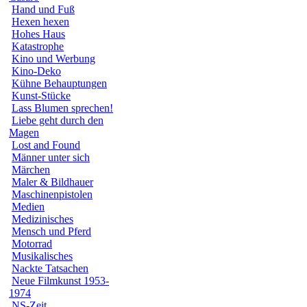
Hand und Fuß
Hexen hexen
Hohes Haus
Katastrophe
Kino und Werbung
Kino-Deko
Kühne Behauptungen
Kunst-Stücke
Lass Blumen sprechen!
Liebe geht durch den
Magen
Lost and Found
Männer unter sich
Märchen
Maler & Bildhauer
Maschinenpistolen
Medien
Medizinisches
Mensch und Pferd
Motorrad
Musikalisches
Nackte Tatsachen
Neue Filmkunst 1953-
1974
NS-Zeit