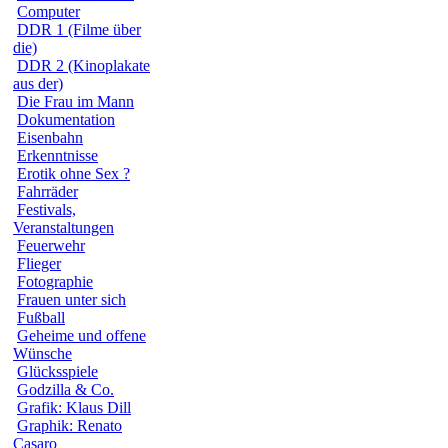
Computer
DDR 1 (Filme über
die)
DDR 2 (Kinoplakate
aus der)
Die Frau im Mann
Dokumentation
Eisenbahn
Erkenntnisse
Erotik ohne Sex ?
Fahrräder
Festivals,
Veranstaltungen
Feuerwehr
Flieger
Fotographie
Frauen unter sich
Fußball
Geheime und offene
Wünsche
Glücksspiele
Godzilla & Co.
Grafik: Klaus Dill
Graphik: Renato
Casaro