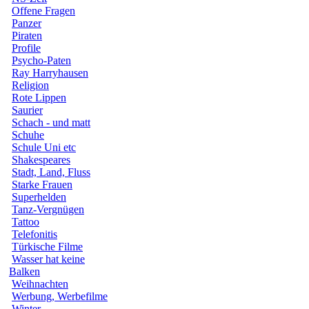
Offene Fragen
Panzer
Piraten
Profile
Psycho-Paten
Ray Harryhausen
Religion
Rote Lippen
Saurier
Schach - und matt
Schuhe
Schule Uni etc
Shakespeares
Stadt, Land, Fluss
Starke Frauen
Superhelden
Tanz-Vergnügen
Tattoo
Telefonitis
Türkische Filme
Wasser hat keine
Balken
Weihnachten
Werbung, Werbefilme
Winter