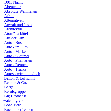
1001 Nacht
Abenteuer
Absolute Wahrheiten
Afrika
Alternativen
Anwalt und Justiz
Architektur
Atom? Ja bitte!
Auf der Alm...
Auto - Bus
Auto - im Film
Auto - Marken
Auto - Oldtimer
Auto - Phantasien
Auto - Rennen
Auto - Trucks
Autos - wie du und ich
Ballon & Luftschiff
Beamte & Co.
Berge
Berufsgruppen
Big Brother is
watching you
Böse Tiere
Buchhalterfreuden