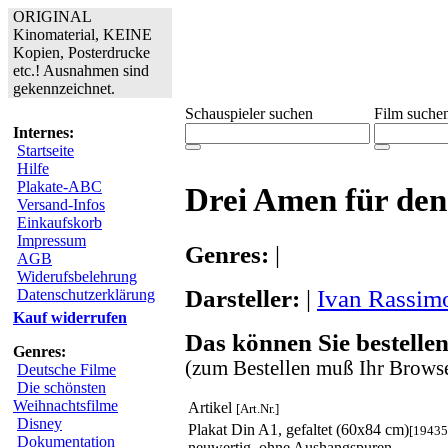
ORIGINAL
Kinomaterial, KEINE
Kopien, Posterdrucke
etc.! Ausnahmen sind
gekennzeichnet.
Schauspieler suchen
Film suche
Internes:
Startseite
Hilfe
Plakate-ABC
Drei Amen für den
Versand-Infos
Einkaufskorb
Impressum
Genres:
|
AGB
Widerufsbelehrung
Darsteller:
|
Ivan Rassim
Datenschutzerklärung
Kauf widerrufen
Das können Sie bestellen
Genres:
(zum Bestellen muß Ihr Browse
Deutsche Filme
Die schönsten
Weihnachtsfilme
Artikel
[Art.Nr.]
Disney
Plakat Din A1, gefaltet (60x84 cm)
[19435
Dokumentation
neuwertig, ohne Aushangspuren