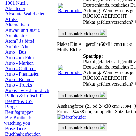
1001 Nacht
Deutschlands, restliches E
Abenteuer
Achtung: Wenn wir das gerol
Absolute Wahrheiten
RÜCKGABERECHT!
Afrika
Plakat gefaltet versenden?
Alternativen
Anwalt und Justiz
In Einkaufskorb legen
Architektur
Atom? Ja bitte!
Plakat Din A1 gerollt (60x84 cm)
[19631]
Auf der Alm...
Motiv Elche
Auto - Bus
Spartipp:
Auto - im Film
Plakat gefaltet statt gerol
Auto - Marken
Deutschlands, restliches E
Auto - Oldtimer
Achtung: Wenn wir das gerol
Auto - Phantasien
RÜCKGABERECHT!
Auto - Rennen
Plakat gefaltet versenden?
Auto - Trucks
Autos - wie du und ich
In Einkaufskorb legen
Ballon & Luftschiff
Beamte & Co.
Aushangfotos (21 od.24x30 cm)
(
[20094]
Berge
Format 24x38 cm, kompletter Satz, fast 
Berufsgruppen
Big Brother is
watching you
In Einkaufskorb legen
Böse Tiere
Buchhalterfreuden