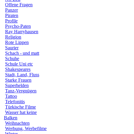
Offene Fragen
Panzer
Piraten
Profile
Psycho-Paten
Ray Harryhausen
Religion
Rote Lippen
Saurier
Schach - und matt
Schuhe
Schule Uni etc
Shakespeares
Stadt, Land, Fluss
Starke Frauen
Superhelden
Tanz-Vergnügen
Tattoo
Telefonitis
Türkische Filme
Wasser hat keine
Balken
Weihnachten
Werbung, Werbefilme
Winter