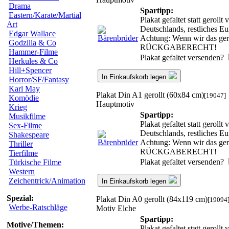
Drama
Spartipp:
Eastern/Karate/Martial
Plakat gefaltet statt gerol
Art
Deutschlands, restliches E
Edgar Wallace
Achtung: Wenn wir das gerol
Godzilla & Co
RÜCKGABERECHT!
Hammer-Filme
Plakat gefaltet versenden?
Herkules & Co
Hill+Spencer
In Einkaufskorb legen
Horror/SF/Fantasy
Karl May
Plakat Din A1 gerollt (60x84 cm)
[19047]
Komödie
Hauptmotiv
Krieg
Spartipp:
Musikfilme
Plakat gefaltet statt gerol
Sex-Filme
Deutschlands, restliches E
Shakespeare
Achtung: Wenn wir das gerol
Thriller
RÜCKGABERECHT!
Tierfilme
Plakat gefaltet versenden?
Türkische Filme
Western
Zeichentrick/Animation
In Einkaufskorb legen
Spezial:
Plakat Din A0 gerollt (84x119 cm)
[19094
Werbe-Ratschläge
Motiv Elche
Spartipp:
Motive/Themen:
Plakat gefaltet statt gerol