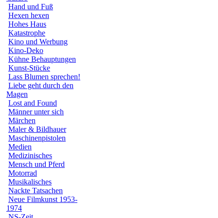
Hand und Fuß
Hexen hexen
Hohes Haus
Katastrophe
Kino und Werbung
Kino-Deko
Kühne Behauptungen
Kunst-Stücke
Lass Blumen sprechen!
Liebe geht durch den
Magen
Lost and Found
Männer unter sich
Märchen
Maler & Bildhauer
Maschinenpistolen
Medien
Medizinisches
Mensch und Pferd
Motorrad
Musikalisches
Nackte Tatsachen
Neue Filmkunst 1953-
1974
NS-Zeit