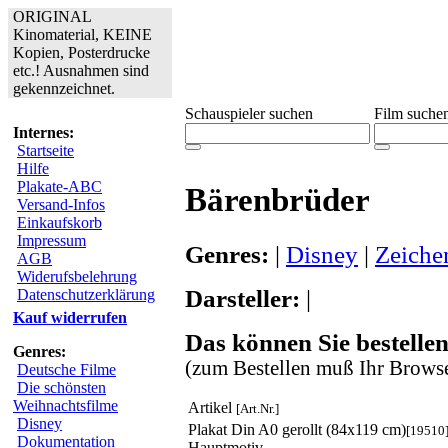
ORIGINAL
Kinomaterial, KEINE
Kopien, Posterdrucke
etc.! Ausnahmen sind
gekennzeichnet.
Schauspieler suchen
Film suche
Internes:
Startseite
Hilfe
Plakate-ABC
Bärenbrüder
Versand-Infos
Einkaufskorb
Impressum
Genres:
|
Disney
|
Zeiche
AGB
Widerufsbelehrung
Darsteller:
|
Datenschutzerklärung
Kauf widerrufen
Das können Sie bestellen
Genres:
(zum Bestellen muß Ihr Browse
Deutsche Filme
Die schönsten
Weihnachtsfilme
Artikel
[Art.Nr.]
Disney
Plakat Din A0 gerollt (84x119 cm)
[19510
Dokumentation
Hauptmotiv