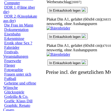
Werberatschlag
[20097]
Computer
DDR 1 (Filme über
In Einkaufskorb legen
die)
DDR 2 (Kinoplakate
Plakat Din A1, gefaltet (60x84 cm)
[26835
aus der)
neuwertig, ohne Aushangspuren
Die Frau im Mann
Dokumentation
Eisenbahn
In Einkaufskorb legen
Erkenntnisse
Erotik ohne Sex ?
Plakat Din A1, gefaltet (60x84 cm)
[47010
Fahrräder
neuwertig, ohne Aushangspuren
Festivals,
Veranstaltungen
Feuerwehr
In Einkaufskorb legen
Flieger
Fotographie
Preise incl. der gesetzlichen M
Frauen unter sich
Fußball
Geheime und offene
Wünsche
Glücksspiele
Godzilla & Co.
Grafik: Klaus Dill
Graphik: Renato
Casaro