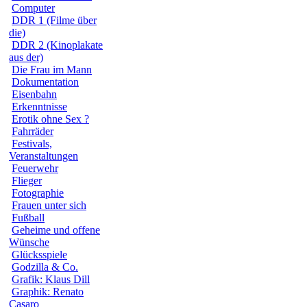
Computer
DDR 1 (Filme über
die)
DDR 2 (Kinoplakate
aus der)
Die Frau im Mann
Dokumentation
Eisenbahn
Erkenntnisse
Erotik ohne Sex ?
Fahrräder
Festivals,
Veranstaltungen
Feuerwehr
Flieger
Fotographie
Frauen unter sich
Fußball
Geheime und offene
Wünsche
Glücksspiele
Godzilla & Co.
Grafik: Klaus Dill
Graphik: Renato
Casaro