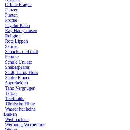
Offene Fragen
Panzer
Piraten
Profile
Psycho-Paten
Ray Harryhausen
Religion
Rote Lippen
Saurier
Schach - und matt
Schuhe
Schule Uni etc
Shakespeares
Stadt, Land, Fluss
Starke Frauen
Superhelden
Tanz-Vergnügen
Tattoo
Telefonitis
Türkische Filme
Wasser hat keine
Balken
Weihnachten
Werbung, Werbefilme
Winter