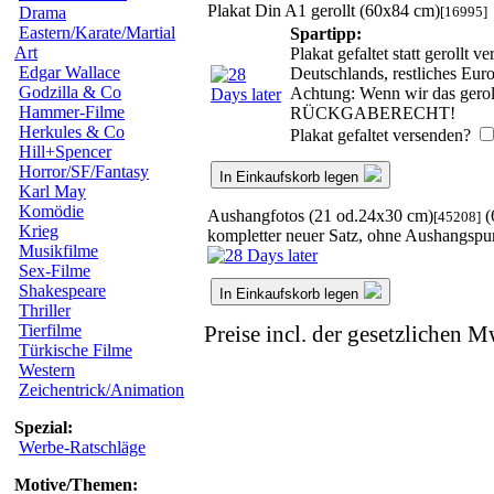
Plakat Din A1 gerollt (60x84 cm)
[16995]
Drama
Eastern/Karate/Martial
Spartipp:
Art
Plakat gefaltet statt gerollt
Edgar Wallace
Deutschlands, restliches Eu
Godzilla & Co
Achtung: Wenn wir das geroll
Hammer-Filme
RÜCKGABERECHT!
Herkules & Co
Plakat gefaltet versenden?
Hill+Spencer
Horror/SF/Fantasy
In Einkaufskorb legen
Karl May
Komödie
Aushangfotos (21 od.24x30 cm)
(
[45208]
Krieg
kompletter neuer Satz, ohne Aushangspu
Musikfilme
Sex-Filme
Shakespeare
In Einkaufskorb legen
Thriller
Tierfilme
Preise incl. der gesetzlichen M
Türkische Filme
Western
Zeichentrick/Animation
Spezial:
Werbe-Ratschläge
Motive/Themen: