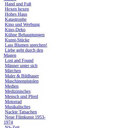
Hand und Fuß
Hexen hexen
Hohes Haus
Katastrophe
Kino und Werbung
Kino-Deko
Kühne Behauptungen
Kunst-Stücke
Lass Blumen sprechen!
Liebe geht durch den
Magen
Lost and Found
Männer unter sich
Märchen
Maler & Bildhauer
Maschinenpistolen
Medien
Medizinisches
Mensch und Pferd
Motorrad
Musikalisches
Nackte Tatsachen
Neue Filmkunst 1953-
1974
NS-Zeit