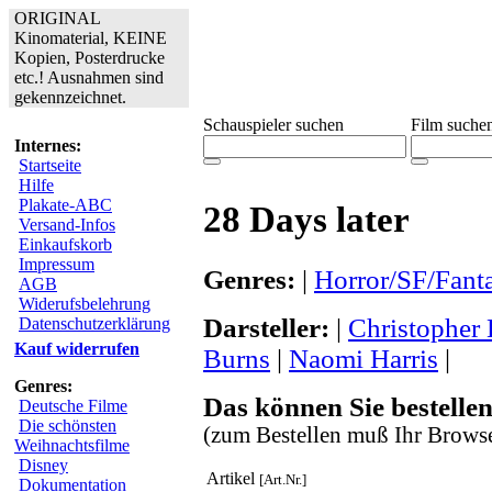
ORIGINAL
Kinomaterial, KEINE
Kopien, Posterdrucke
etc.! Ausnahmen sind
gekennzeichnet.
Schauspieler suchen
Film suche
Internes:
Startseite
Hilfe
Plakate-ABC
28 Days later
Versand-Infos
Einkaufskorb
Impressum
Genres:
|
Horror/SF/Fant
AGB
Widerufsbelehrung
Darsteller:
|
Christopher 
Datenschutzerklärung
Kauf widerrufen
Burns
|
Naomi Harris
|
Genres:
Das können Sie bestellen
Deutsche Filme
Die schönsten
(zum Bestellen muß Ihr Browse
Weihnachtsfilme
Disney
Artikel
[Art.Nr.]
Dokumentation