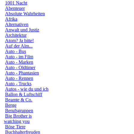
1001 Nacht
Abenteuer
Absolute Wahrheiten
Afrika
Alternativen
Anwalt und Justiz
Architektur
Atom? Ja bitte!
Auf der Alm...
Auto - Bus
Auto - im Film
Auto - Marken
Auto - Oldtimer
Auto - Phantasien
Auto - Rennen
Auto - Trucks
Autos - wie du und ich
Ballon & Luftschiff
Beamte & Co.
Berge
Berufsgruppen
Big Brother is
watching you
Böse Tiere
Buchhalterfreuden