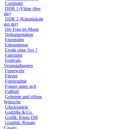
Computer
DDR 1 (Filme über
die)
DDR 2 (Kinoplakate
aus der)
Die Frau im Mann
Dokumentation
Eisenbahn
Erkenntnisse
Erotik ohne Sex ?
Fahrräder
Festivals,
Veranstaltungen
Feuerwehr
Flieger
Fotographie
Frauen unter sich
Fußball
Geheime und offene
Wünsche
Glücksspiele
Godzilla & Co.
Grafik: Klaus Dill
Graphik: Renato
Casaro