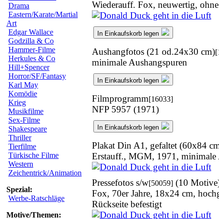
Wiederauff. Fox, neuwertig, ohn
Drama
Eastern/Karate/Martial
Art
Edgar Wallace
In Einkaufskorb legen
Godzilla & Co
Hammer-Filme
Aushangfotos (21 od.24x30 cm)
[
Herkules & Co
minimale Aushangspuren
Hill+Spencer
Horror/SF/Fantasy
In Einkaufskorb legen
Karl May
Komödie
Filmprogramm
[16033]
Krieg
NFP 5957 (1971)
Musikfilme
Sex-Filme
In Einkaufskorb legen
Shakespeare
Thriller
Plakat Din A1, gefaltet (60x84 c
Tierfilme
Erstauff., MGM, 1971, minimale
Türkische Filme
Western
Zeichentrick/Animation
Pressefotos s/w
(10 Motive
[50059]
Spezial:
Fox, 70er Jahre, 18x24 cm, hochg
Werbe-Ratschläge
Rückseite befestigt
Motive/Themen: