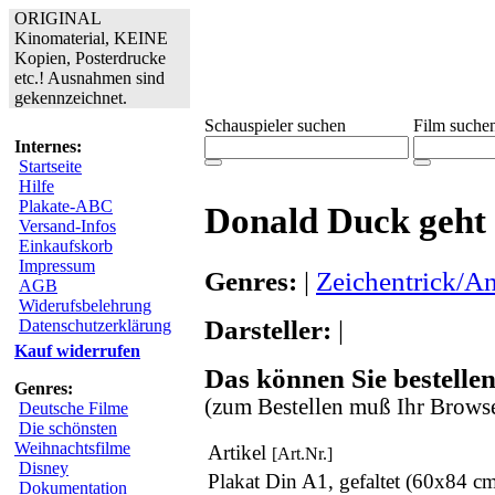
ORIGINAL
Kinomaterial, KEINE
Kopien, Posterdrucke
etc.! Ausnahmen sind
gekennzeichnet.
Schauspieler suchen
Film suche
Internes:
Startseite
Hilfe
Plakate-ABC
Donald Duck geht 
Versand-Infos
Einkaufskorb
Impressum
Genres:
|
Zeichentrick/A
AGB
Widerufsbelehrung
Darsteller:
|
Datenschutzerklärung
Kauf widerrufen
Das können Sie bestellen
Genres:
(zum Bestellen muß Ihr Browse
Deutsche Filme
Die schönsten
Weihnachtsfilme
Artikel
[Art.Nr.]
Disney
Plakat Din A1, gefaltet (60x84 c
Dokumentation