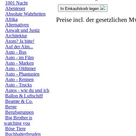
1001 Nacht
Abenteuer
In Einkaufskorb legen
Absolute Wahrheiten
Preise incl. der gesetzlichen M
Afrika
Alternativen
Anwalt und Justiz
Architektur
Atom? Ja bitte!
Auf der Alm...
Auto - Bus
Auto - im Film
Auto - Marken
Auto - Oldtimer
Auto - Phantasien
Auto - Rennen
Auto - Trucks
Autos - wie du und ich
Ballon & Luftschiff
Beamte & Co.
Berge
Berufsgruppen
Big Brother is
watching you
Böse Tiere
Buchhalterfreuden