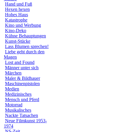
Hand und Fuß
Hexen hexen
Hohes Haus
Katastrophe
Kino und Werbung
Kino-Deko
Kühne Behauptungen
Kunst-Stücke
Lass Blumen sprechen!
Liebe geht durch den
Magen
Lost and Found
Männer unter sich
Märchen
Maler & Bildhauer
Maschinenpistolen
Medien
Medizinisches
Mensch und Pferd
Motorrad
Musikalisches
Nackte Tatsachen
Neue Filmkunst 1953-
1974
NS-Zeit