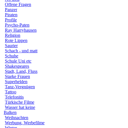
Offene Fragen
Panzer
Piraten
Profile
Psycho-Paten
Ray Harryhausen
Religion
Rote Lippen
Saurier
Schach - und matt
Schuhe
Schule Uni etc
Shakespeares
Stadt, Land, Fluss
Starke Frauen
Superhelden
Tanz-Vergnügen
Tattoo
Telefonitis
Türkische Filme
Wasser hat keine
Balken
Weihnachten
Werbung, Werbefilme
Winter