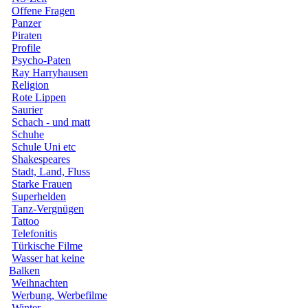
Offene Fragen
Panzer
Piraten
Profile
Psycho-Paten
Ray Harryhausen
Religion
Rote Lippen
Saurier
Schach - und matt
Schuhe
Schule Uni etc
Shakespeares
Stadt, Land, Fluss
Starke Frauen
Superhelden
Tanz-Vergnügen
Tattoo
Telefonitis
Türkische Filme
Wasser hat keine
Balken
Weihnachten
Werbung, Werbefilme
Winter