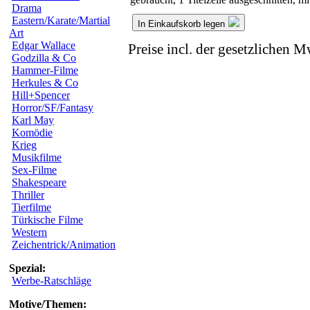
Drama
Eastern/Karate/Martial
In Einkaufskorb legen
Art
Edgar Wallace
Preise incl. der gesetzlichen M
Godzilla & Co
Hammer-Filme
Herkules & Co
Hill+Spencer
Horror/SF/Fantasy
Karl May
Komödie
Krieg
Musikfilme
Sex-Filme
Shakespeare
Thriller
Tierfilme
Türkische Filme
Western
Zeichentrick/Animation
Spezial:
Werbe-Ratschläge
Motive/Themen: