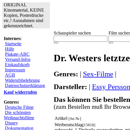
ORIGINAL
Kinomaterial, KEINE
Kopien, Posterdrucke
etc.! Ausnahmen sind
gekennzeichnet.
Schauspieler suchen
Film suche
Internes:
Startseite
Hilfe
Plakate-ABC
Dr. Westers letztze
Versand-Infos
Einkaufskorb
Impressum
Genres:
|
Sex-Filme
|
AGB
Widerufsbelehrung
Darsteller:
|
Essy Persso
Datenschutzerklärung
Kauf widerrufen
Das können Sie bestellen
Genres:
(zum Bestellen muß Ihr Browse
Deutsche Filme
Die schönsten
Weihnachtsfilme
Artikel
[Art.Nr.]
Disney
Werberatschlag
[15818]
Dokumentation
gebraucht, 1 Titelzeile ausgeschnitten, m