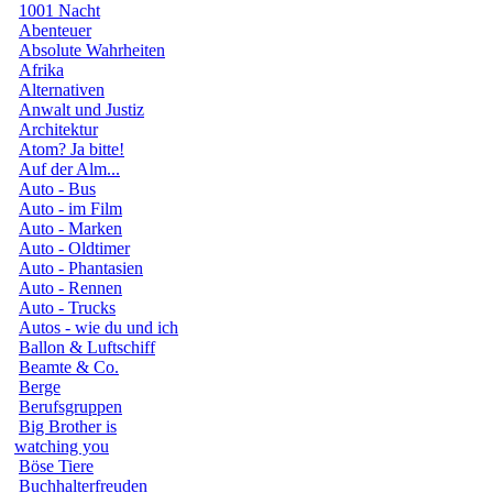
1001 Nacht
Abenteuer
Absolute Wahrheiten
Afrika
Alternativen
Anwalt und Justiz
Architektur
Atom? Ja bitte!
Auf der Alm...
Auto - Bus
Auto - im Film
Auto - Marken
Auto - Oldtimer
Auto - Phantasien
Auto - Rennen
Auto - Trucks
Autos - wie du und ich
Ballon & Luftschiff
Beamte & Co.
Berge
Berufsgruppen
Big Brother is
watching you
Böse Tiere
Buchhalterfreuden