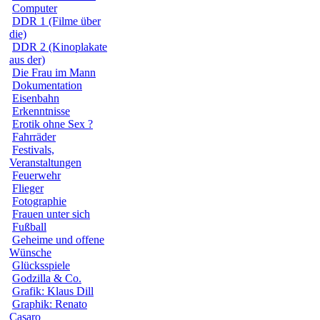
Computer
DDR 1 (Filme über
die)
DDR 2 (Kinoplakate
aus der)
Die Frau im Mann
Dokumentation
Eisenbahn
Erkenntnisse
Erotik ohne Sex ?
Fahrräder
Festivals,
Veranstaltungen
Feuerwehr
Flieger
Fotographie
Frauen unter sich
Fußball
Geheime und offene
Wünsche
Glücksspiele
Godzilla & Co.
Grafik: Klaus Dill
Graphik: Renato
Casaro