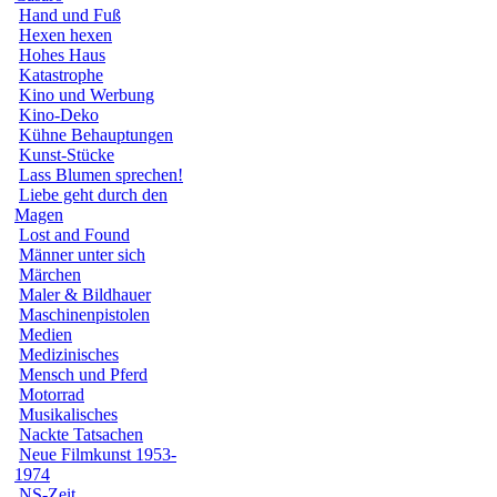
Hand und Fuß
Hexen hexen
Hohes Haus
Katastrophe
Kino und Werbung
Kino-Deko
Kühne Behauptungen
Kunst-Stücke
Lass Blumen sprechen!
Liebe geht durch den
Magen
Lost and Found
Männer unter sich
Märchen
Maler & Bildhauer
Maschinenpistolen
Medien
Medizinisches
Mensch und Pferd
Motorrad
Musikalisches
Nackte Tatsachen
Neue Filmkunst 1953-
1974
NS-Zeit