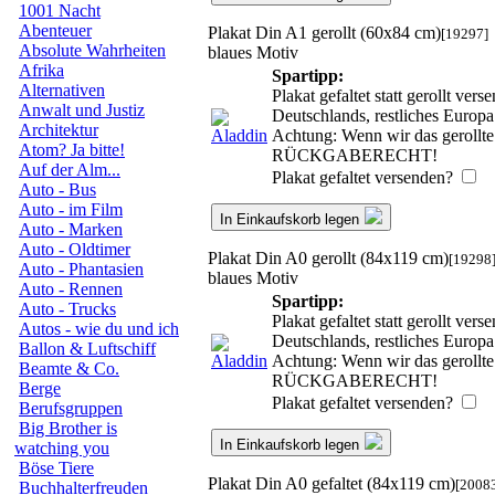
1001 Nacht
Abenteuer
Plakat Din A1 gerollt (60x84 cm)
[19297]
Absolute Wahrheiten
blaues Motiv
Afrika
Spartipp:
Alternativen
Plakat gefaltet statt gerollt ve
Anwalt und Justiz
Deutschlands, restliches Europ
Architektur
Achtung: Wenn wir das gerollte 
Atom? Ja bitte!
RÜCKGABERECHT!
Auf der Alm...
Plakat gefaltet versenden?
Auto - Bus
Auto - im Film
In Einkaufskorb legen
Auto - Marken
Auto - Oldtimer
Plakat Din A0 gerollt (84x119 cm)
[19298
Auto - Phantasien
blaues Motiv
Auto - Rennen
Spartipp:
Auto - Trucks
Plakat gefaltet statt gerollt ve
Autos - wie du und ich
Deutschlands, restliches Europ
Ballon & Luftschiff
Achtung: Wenn wir das gerollte 
Beamte & Co.
RÜCKGABERECHT!
Berge
Plakat gefaltet versenden?
Berufsgruppen
Big Brother is
In Einkaufskorb legen
watching you
Böse Tiere
Plakat Din A0 gefaltet (84x119 cm)
[2008
Buchhalterfreuden