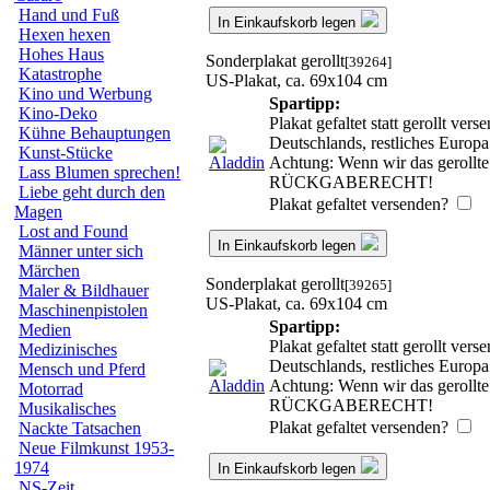
Hand und Fuß
In Einkaufskorb legen
Hexen hexen
Hohes Haus
Sonderplakat gerollt
[39264]
Katastrophe
US-Plakat, ca. 69x104 cm
Kino und Werbung
Spartipp:
Kino-Deko
Plakat gefaltet statt gerollt ve
Kühne Behauptungen
Deutschlands, restliches Europ
Kunst-Stücke
Achtung: Wenn wir das gerollte 
Lass Blumen sprechen!
RÜCKGABERECHT!
Liebe geht durch den
Plakat gefaltet versenden?
Magen
Lost and Found
In Einkaufskorb legen
Männer unter sich
Märchen
Sonderplakat gerollt
[39265]
Maler & Bildhauer
US-Plakat, ca. 69x104 cm
Maschinenpistolen
Spartipp:
Medien
Plakat gefaltet statt gerollt ve
Medizinisches
Deutschlands, restliches Europ
Mensch und Pferd
Achtung: Wenn wir das gerollte 
Motorrad
RÜCKGABERECHT!
Musikalisches
Plakat gefaltet versenden?
Nackte Tatsachen
Neue Filmkunst 1953-
1974
In Einkaufskorb legen
NS-Zeit