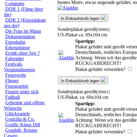
buntes Motiv, etwas ungerade gefaltet, s
Computer
DDR 1 (Filme über
die)
In Einkaufskorb legen
DDR 2 (Kinoplakate
aus der)
Sonderplakat gerollt
[38980]
Die Frau im Mann
US-Plakat ca. 69x104 cm
Dokumentation
Spartipp:
Eisenbahn
Plakat gefaltet statt gerollt ve
Erkenntnisse
Deutschlands, restliches Europ
Erotik ohne Sex ?
Achtung: Wenn wir das gerollte 
Fahrräder
RÜCKGABERECHT!
Festivals,
Plakat gefaltet versenden?
Veranstaltungen
Feuerwehr
Flieger
In Einkaufskorb legen
Fotographie
Sonderplakat gerollt
Frauen unter sich
[38981]
US-Plakat, ca. 69x104 cm
Fußball
Geheime und offene
Spartipp:
Wünsche
Plakat gefaltet statt gerollt ve
Glücksspiele
Deutschlands, restliches Europ
Godzilla & Co.
Achtung: Wenn wir das gerollte 
Grafik: Klaus Dill
RÜCKGABERECHT!
Graphik: Renato
Plakat gefaltet versenden?
Casaro