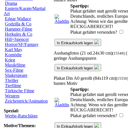
Drama
Spartipp:
Eastern/Karate/Martial
Plakat gefaltet statt gerollt ve
Art
Deutschlands, restliches Europ
Edgar Wallace
Achtung: Wenn wir das gerollte 
Godzilla & Co
RÜCKGABERECHT!
Hammer-Filme
Plakat gefaltet versenden?
Herkules & Co
Hill+Spencer
In Einkaufskorb legen
Horror/SF/Fantasy
Karl May
Aushangfotos (21 od.24x30 cm)
(
[15549]
Komödie
geringe Aushangspuren
Krieg
Musikfilme
In Einkaufskorb legen
Sex-Filme
Shakespeare
Plakat Din A0 gerollt (84x119 cm)
[15550
Thriller
buntes Motiv
Tierfilme
Spartipp:
Türkische Filme
Plakat gefaltet statt gerollt ve
Western
Deutschlands, restliches Europ
Zeichentrick/Animation
Achtung: Wenn wir das gerollte 
RÜCKGABERECHT!
Spezial:
Plakat gefaltet versenden?
Werbe-Ratschläge
Motive/Themen:
In Einkaufskorb legen