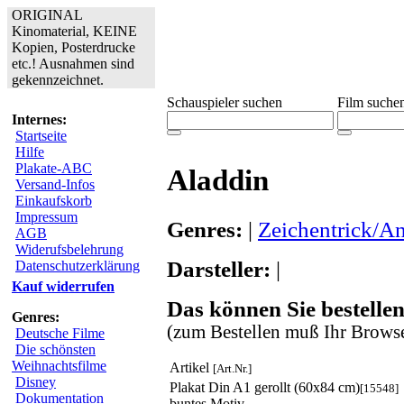
ORIGINAL
Kinomaterial, KEINE
Kopien, Posterdrucke
etc.! Ausnahmen sind
gekennzeichnet.
Schauspieler suchen
Film suche
Internes:
Startseite
Hilfe
Plakate-ABC
Aladdin
Versand-Infos
Einkaufskorb
Impressum
Genres:
|
Zeichentrick/A
AGB
Widerufsbelehrung
Darsteller:
|
Datenschutzerklärung
Kauf widerrufen
Das können Sie bestellen
Genres:
(zum Bestellen muß Ihr Browse
Deutsche Filme
Die schönsten
Weihnachtsfilme
Artikel
[Art.Nr.]
Disney
Plakat Din A1 gerollt (60x84 cm)
[15548]
Dokumentation
buntes Motiv