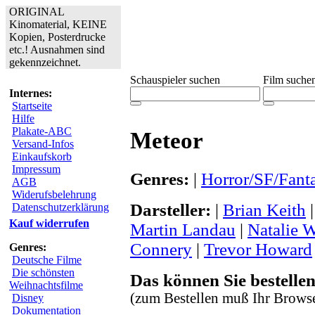
ORIGINAL
Kinomaterial, KEINE
Kopien, Posterdrucke
etc.! Ausnahmen sind
gekennzeichnet.
Schauspieler suchen
Film suche
Internes:
Startseite
Hilfe
Plakate-ABC
Meteor
Versand-Infos
Einkaufskorb
Impressum
Genres:
|
Horror/SF/Fant
AGB
Widerufsbelehrung
Darsteller:
|
Brian Keith
Datenschutzerklärung
Kauf widerrufen
Martin Landau
|
Natalie 
Connery
|
Trevor Howard
Genres:
Deutsche Filme
Die schönsten
Das können Sie bestellen
Weihnachtsfilme
(zum Bestellen muß Ihr Browse
Disney
Dokumentation