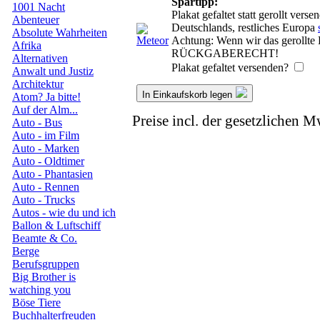
Spartipp:
1001 Nacht
Plakat gefaltet statt gerollt ver
Abenteuer
Deutschlands, restliches Europa
Absolute Wahrheiten
Achtung: Wenn wir das gerollte P
Afrika
RÜCKGABERECHT!
Alternativen
Plakat gefaltet versenden?
Anwalt und Justiz
Architektur
In Einkaufskorb legen
Atom? Ja bitte!
Auf der Alm...
Preise incl. der gesetzlichen M
Auto - Bus
Auto - im Film
Auto - Marken
Auto - Oldtimer
Auto - Phantasien
Auto - Rennen
Auto - Trucks
Autos - wie du und ich
Ballon & Luftschiff
Beamte & Co.
Berge
Berufsgruppen
Big Brother is
watching you
Böse Tiere
Buchhalterfreuden