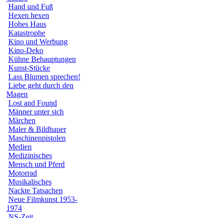
Hand und Fuß
Hexen hexen
Hohes Haus
Katastrophe
Kino und Werbung
Kino-Deko
Kühne Behauptungen
Kunst-Stücke
Lass Blumen sprechen!
Liebe geht durch den
Magen
Lost and Found
Männer unter sich
Märchen
Maler & Bildhauer
Maschinenpistolen
Medien
Medizinisches
Mensch und Pferd
Motorrad
Musikalisches
Nackte Tatsachen
Neue Filmkunst 1953-
1974
NS-Zeit