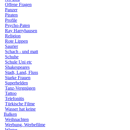
Offene Fragen
Panzer
Piraten
Profile
Psycho-Paten
Ray Harryhausen
Religion
Rote Lippen
Saurier
Schach - und matt
Schuhe
Schule Uni etc
Shakespeares
Stadt, Land, Fluss
Starke Frauen
Superhelden
Tanz-Vergnügen
Tattoo
Telefonitis
Türkische Filme
Wasser hat keine
Balken
Weihnachten
Werbung, Werbefilme
Winter