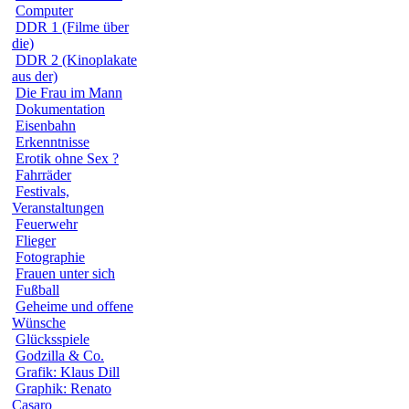
Computer
DDR 1 (Filme über
die)
DDR 2 (Kinoplakate
aus der)
Die Frau im Mann
Dokumentation
Eisenbahn
Erkenntnisse
Erotik ohne Sex ?
Fahrräder
Festivals,
Veranstaltungen
Feuerwehr
Flieger
Fotographie
Frauen unter sich
Fußball
Geheime und offene
Wünsche
Glücksspiele
Godzilla & Co.
Grafik: Klaus Dill
Graphik: Renato
Casaro