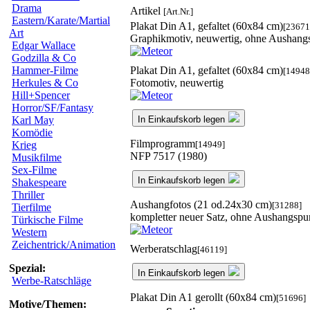
Drama
Artikel
[Art.Nr.]
Eastern/Karate/Martial
Plakat Din A1, gefaltet (60x84 cm)
[23671
Art
Graphikmotiv, neuwertig, ohne Aushang
Edgar Wallace
Godzilla & Co
Plakat Din A1, gefaltet (60x84 cm)
Hammer-Filme
[14948
Fotomotiv, neuwertig
Herkules & Co
Hill+Spencer
Horror/SF/Fantasy
In Einkaufskorb legen
Karl May
Komödie
Filmprogramm
[14949]
Krieg
NFP 7517 (1980)
Musikfilme
Sex-Filme
In Einkaufskorb legen
Shakespeare
Thriller
Aushangfotos (21 od.24x30 cm)
[31288]
Tierfilme
kompletter neuer Satz, ohne Aushangspu
Türkische Filme
Western
Zeichentrick/Animation
Werberatschlag
[46119]
Spezial:
In Einkaufskorb legen
Werbe-Ratschläge
Plakat Din A1 gerollt (60x84 cm)
[51696]
Motive/Themen: