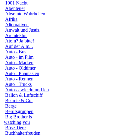
1001 Nacht
Abenteuer
Absolute Wahrheiten
Afrika
Alternativen
Anwalt und Justiz
Architektur
Atom? Ja bitte!
Auf der Alm...
Auto - Bus
Auto - im Film
Auto - Marken
Auto - Oldtimer
Auto - Phantasien
Auto - Rennen
Auto - Trucks
Autos - wie du und ich
Ballon & Luftschiff
Beamte & Co.
Berge
Berufsgruppen
Big Brother is
watching you
Böse Tiere
Buchhalterfreuden