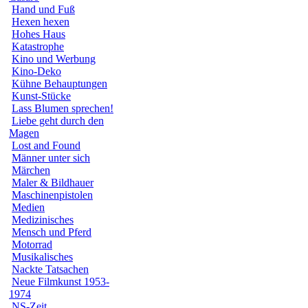
Hand und Fuß
Hexen hexen
Hohes Haus
Katastrophe
Kino und Werbung
Kino-Deko
Kühne Behauptungen
Kunst-Stücke
Lass Blumen sprechen!
Liebe geht durch den
Magen
Lost and Found
Männer unter sich
Märchen
Maler & Bildhauer
Maschinenpistolen
Medien
Medizinisches
Mensch und Pferd
Motorrad
Musikalisches
Nackte Tatsachen
Neue Filmkunst 1953-
1974
NS-Zeit