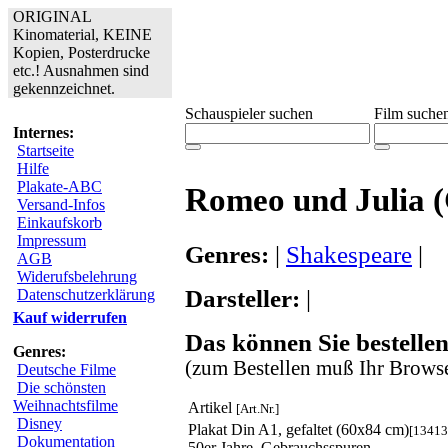
ORIGINAL
Kinomaterial, KEINE
Kopien, Posterdrucke
etc.! Ausnahmen sind
gekennzeichnet.
Schauspieler suchen
Film suche
Internes:
Startseite
Hilfe
Plakate-ABC
Romeo und Julia 
Versand-Infos
Einkaufskorb
Impressum
Genres:
|
Shakespeare
|
AGB
Widerufsbelehrung
Darsteller:
|
Datenschutzerklärung
Kauf widerrufen
Das können Sie bestellen
Genres:
(zum Bestellen muß Ihr Browse
Deutsche Filme
Die schönsten
Weihnachtsfilme
Artikel
[Art.Nr.]
Disney
Plakat Din A1, gefaltet (60x84 cm)
[13413
Dokumentation
50er Jahre, Gebrauchsspuren