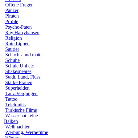
Offene Fragen
Panzer
Piraten
Profile
Psycho-Paten
Ray Harryhausen
Religion
Rote Lippen
Saurier
Schach - und matt
Schuhe
Schule Uni etc
Shakespeares
Stadt, Land, Fluss
Starke Frauen
Superhelden
Tanz-Vergnügen
Tattoo
Telefonitis
Türkische Filme
Wasser hat keine
Balken
Weihnachten
Werbung, Werbefilme
Winter