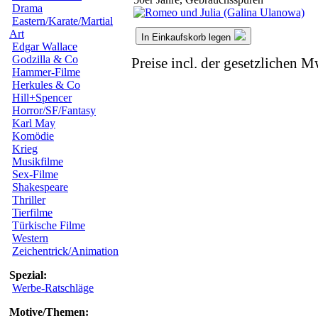
Drama
Eastern/Karate/Martial
Art
In Einkaufskorb legen
Edgar Wallace
Godzilla & Co
Preise incl. der gesetzlichen M
Hammer-Filme
Herkules & Co
Hill+Spencer
Horror/SF/Fantasy
Karl May
Komödie
Krieg
Musikfilme
Sex-Filme
Shakespeare
Thriller
Tierfilme
Türkische Filme
Western
Zeichentrick/Animation
Spezial:
Werbe-Ratschläge
Motive/Themen: