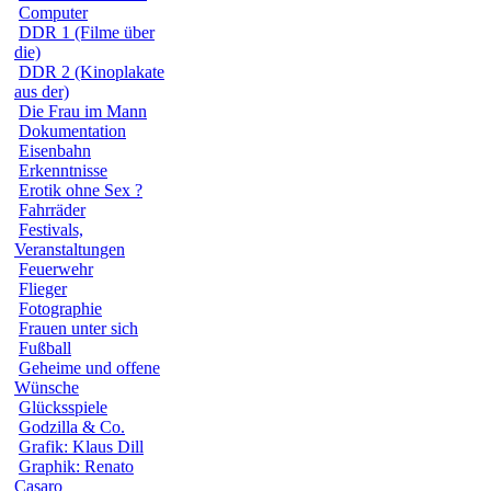
Computer
DDR 1 (Filme über
die)
DDR 2 (Kinoplakate
aus der)
Die Frau im Mann
Dokumentation
Eisenbahn
Erkenntnisse
Erotik ohne Sex ?
Fahrräder
Festivals,
Veranstaltungen
Feuerwehr
Flieger
Fotographie
Frauen unter sich
Fußball
Geheime und offene
Wünsche
Glücksspiele
Godzilla & Co.
Grafik: Klaus Dill
Graphik: Renato
Casaro